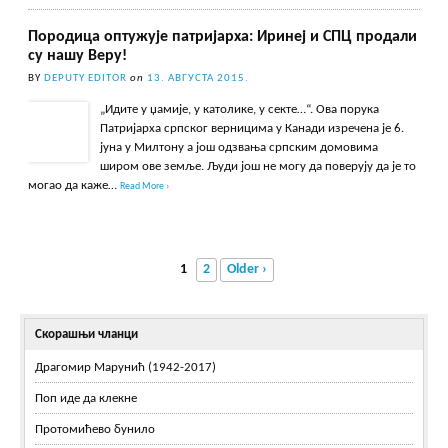
Породица оптужује патријарха: Иринеј и СПЦ продали
су нашу Веру!
BY
DEPUTY EDITOR
on
13. АВГУСТА 2015.
„Идите у џамије, у католике, у секте…“. Ова порука
Патријарха српског верницима у Канади изречена је 6.
јуна у Милтону а још одзвања српским домовима
широм ове земље. Људи још не могу да поверују да је то
могао да каже…
Read More ›
1
2
Older ›
Скорашњи чланци
Драгомир Марунић (1942-2017)
Поп иде да клекне
Протомићево бунило