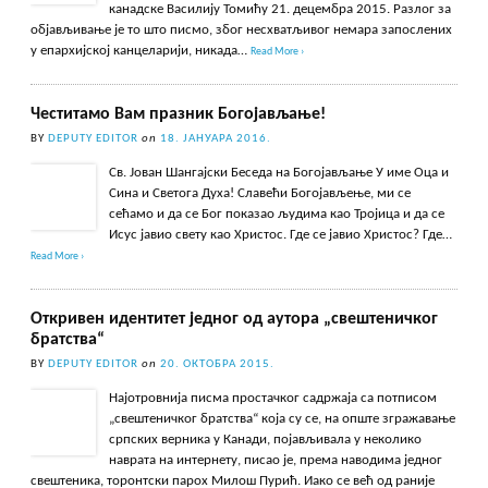
канадске Василију Томићу 21. децембра 2015. Разлог за
објављивање је то што писмо, због несхватљивог немара запослених
у епархијској канцеларији, никада…
Read More ›
Честитамо Вам празник Богојављање!
BY
DEPUTY EDITOR
on
18. ЈАНУАРА 2016.
Св. Јован Шангајски Беседа на Богојављање У име Оца и
Сина и Светога Духа! Славећи Богојављење, ми се
сећамо и да се Бог показао људима као Тројица и да се
Исус јавио свету као Христос. Где се јавио Христос? Где…
Read More ›
Откривен идентитет једног од аутора „свештеничког
братства“
BY
DEPUTY EDITOR
on
20. ОКТОБРА 2015.
Најотровнија писма простачког садржаја са потписом
„свештеничког братства“ која су се, на опште згражавање
српских верника у Канади, појављивала у неколико
наврата на интернету, писао је, према наводима једног
свештеника, торонтски парох Милош Пурић. Иако се већ од раније