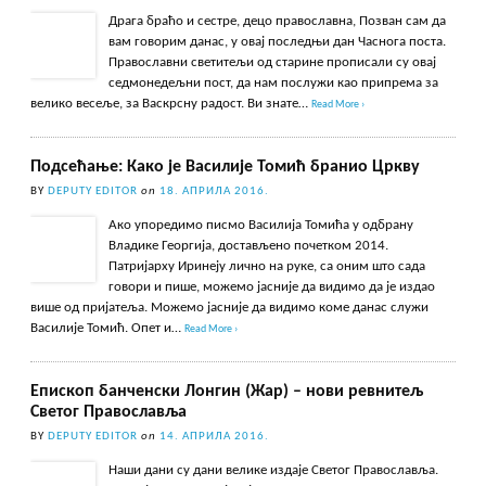
Драга браћо и сестре, децо православна, Позван сам да
вам говорим данас, у овај последњи дан Часнога поста.
Православни светитељи од старине прописали су овај
седмонедељни пост, да нам послужи као припрема за
велико весеље, за Васкрсну радост. Ви знате…
Read More ›
Подсећање: Како је Василије Томић бранио Цркву
BY
DEPUTY EDITOR
on
18. АПРИЛА 2016.
Ако упоредимо писмо Василија Томића у одбрану
Владике Георгија, достављено почетком 2014.
Патријарху Иринеју лично на руке, са оним што сада
говори и пише, можемо јасније да видимо да је издао
више од пријатеља. Можемо јасније да видимо коме данас служи
Василије Томић. Опет и…
Read More ›
Епископ банченски Лонгин (Жар) – нови ревнитељ
Светог Православља
BY
DEPUTY EDITOR
on
14. АПРИЛА 2016.
Наши дани су дани велике издаје Светог Православља.