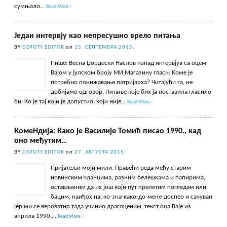
сумњало…
Read More ›
Један интервју као непресушно врело питања
BY
DEPUTY EDITOR
on
15. СЕПТЕМБРА 2015.
Пише: Весна Џордески Наслов изнад интервјуа са оцем
Вајом у јулском броју МИ Магазину гласи: Коме је
потребно понижавање патријарха? Читајући га, не
добијамо одговор. Питање које бих ја поставила гласило
би: Ко је тај који је допустио, који није…
Read More ›
КомеНдија: Како је Василије Томић писао 1990., кад
оно међутим…
BY
DEPUTY EDITOR
on
27. АВГУСТА 2015.
Пријатељи моји мили, Правећи реда међу старим
новинским чланцима, разним белешкама и папирима,
остављеним да их још који пут прелетим погледам или
бацим, наиђох на, ко-зна-како-до-мене-доспео и сачуван
јер ми се вероватно тада учинио драгоценим, текст оца Ваје из
априла 1990,…
Read More ›