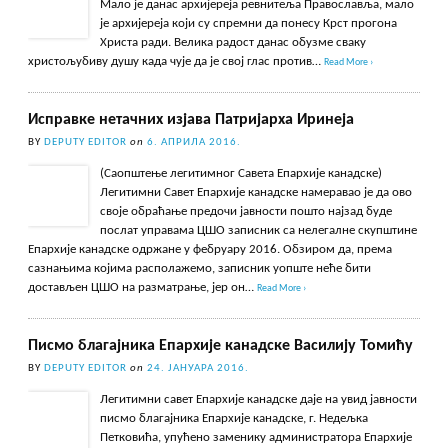
Мало је данас архијереја ревнитеља Православља, мало
је архијереја који су спремни да понесу Крст прогона
Христа ради. Велика радост данас обузме сваку
христољубиву душу када чује да је свој глас против…
Read More ›
Исправке нетачних изјава Патријарха Иринеја
BY
DEPUTY EDITOR
on
6. АПРИЛА 2016.
(Саопштење легитимног Савета Епархије канадске)
Легитимни Савет Епархије канадске намеравао је да ово
своје обраћање предочи јавности пошто најзад буде
послат управама ЦШО записник са нелегалне скупштине
Епархије канадске одржане у фебруару 2016. Обзиром да, према
сазнањима којима располажемо, записник уопште неће бити
достављен ЦШО на разматрање, јер он…
Read More ›
Писмо благајника Епархије канадске Василију Томићу
BY
DEPUTY EDITOR
on
24. ЈАНУАРА 2016.
Легитимни савет Епархије канадске даје на увид јавности
писмо благајника Епархије канадске, г. Недељка
Петковића, упућено заменику администратора Епархије