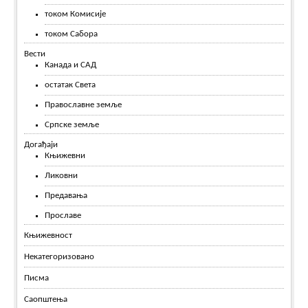
током Комисије
током Сабора
Вести
Канада и САД
остатак Света
Православне земље
Српске земље
Догађаји
Књижевни
Ликовни
Предавања
Прославе
Књижевност
Некатегоризовано
Писма
Саопштења