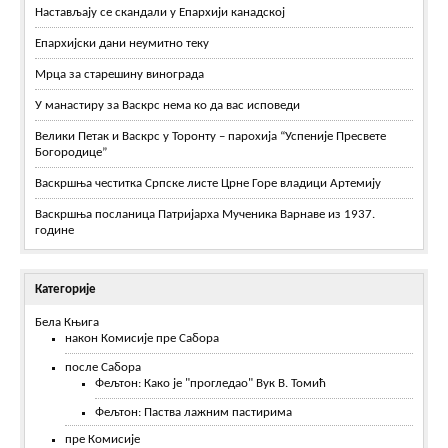
Настављају се скандали у Епархији канадској
Епархијски дани неумитно теку
Мрца за старешину винограда
У манастиру за Васкрс нема ко да вас исповеди
Велики Петак и Васкрс у Торонту – парохија “Успеније Пресвете
Богородице”
Васкршња честитка Српске листе Црне Горе владици Артемију
Васкршња посланица Патријарха Мученика Варнаве из 1937.
године
Категорије
Бела Књига
након Комисије пре Сабора
после Сабора
Фељтон: Како је "прогледао" Вук В. Томић
Фељтон: Паства лажним пастирима
пре Комисије