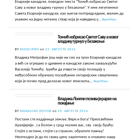
Епархије канадске, поводом текста “Томић избрисао Светог
Саву а новог владику гурнуо у безакоње”. У име легитимног
Савета Епархије канадске, као његов потпредседник, желим да
укажем на једну нетачну ствар која је наведена у…
Read More ›
Томић избрисао Светог Саву а новог
владику гурнуо у безакоње
BY
ASSOCIATES
on
22. АВГУСТА 2016.
Владика Митрофан још није ни сео на трон Епархије канадске
а већ се огрешио о црквене и канадске законе захваљујући
Василију Томићу. Јурећи да учврсти своју позицију у
међусобном обрачуну посвађаних онтаријских свештеника
који је почео пред долазак новог епископа,…
Read More ›
Владика Лонгин позива јерархе на
покајање
BY
MANAGING EDITOR
on
10. АВГУСТА 2016.
Постали сте издајници земље, Вере и Бога! Преосвећени
Архијереји , са болом у срцу молим вас, сву своју браћу:
Стојте у истини, стојте са страхом, обратите пажњу!
Неопходно је да по сваку цену заштитимо и очувамо нашу