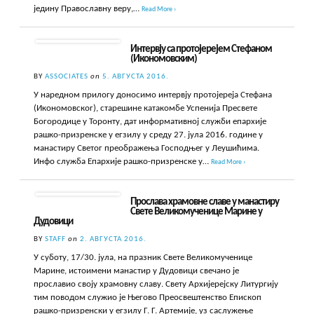
једину Православну веру,…
Read More ›
Интервју са протојерејем Стефаном
(Икономовским)
BY
ASSOCIATES
on
5. АВГУСТА 2016.
У наредном прилогу доносимо интервју протојереја Стефана
(Икономовског), старешине катакомбе Успенија Пресвете
Богородице у Торонту, дат информативној служби епархије
рашко-призренске у егзилу у среду 27. јула 2016. године у
манастиру Светог преображења Господњег у Леушићима.
Инфо служба Епархије рашко-призренске у…
Read More ›
Прослава храмовне славе у манастиру
Свете Великомученице Марине у
Дудовици
BY
STAFF
on
2. АВГУСТА 2016.
У суботу, 17/30. јула, на празник Свете Великомученице
Марине, истоимени манастир у Дудовици свечано је
прославио своју храмовну славу. Свету Архијерејску Литургију
тим поводом служио је Његово Преосвештенство Епископ
рашко-призренски у егзилу Г. Г. Артемије, уз саслужење