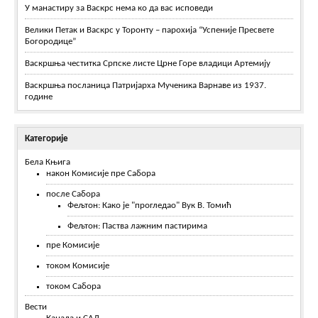
У манастиру за Васкрс нема ко да вас исповеди
Велики Петак и Васкрс у Торонту – парохија “Успеније Пресвете
Богородице”
Васкршња честитка Српске листе Црне Горе владици Артемију
Васкршња посланица Патријарха Мученика Варнаве из 1937.
године
Категорије
Бела Књига
након Комисије пре Сабора
после Сабора
Фељтон: Како је "прогледао" Вук В. Томић
Фељтон: Паства лажним пастирима
пре Комисије
током Комисије
током Сабора
Вести