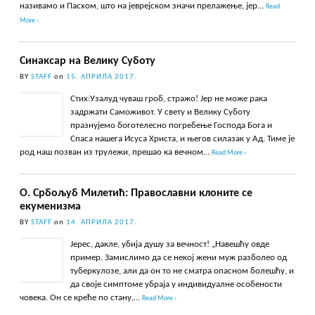
називамо и Пасхом, што на јеврејском значи прелажење, јер…
Read
More ›
Синаксар на Велику Суботу
BY
STAFF
on
15. АПРИЛА 2017.
Стих:Узалуд чуваш гроб, стражо! Јер не може рака
задржати Саможивот. У свету и Велику Суботу
празнујемо боготелесно погребење Господа Бога и
Спаса нашега Исуса Христа, и његов силазак у Ад. Тиме је
род наш позван из трулежи, прешао ка вечном…
Read More ›
О. Србољуб Милетић: Православни клоните се
екуменизма
BY
STAFF
on
14. АПРИЛА 2017.
Јерес, дакле, убија душу за вечност! „Навешћу овде
пример. Замислимо да се некој жени муж разболео од
туберкулозе, али да он то не сматра опасном болешћу, и
да своје симптоме убраја у индивидуалне особености
човека. Он се креће по стану,…
Read More ›