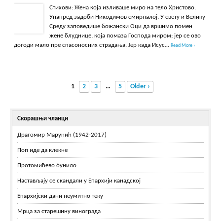
Стихови: Жена која изливаше миро на тело Христово.
Унапред задоби Никодимов смирналој. У свету и Велику
Среду заповедише божански Оци да вршимо помен
жене блуднице, која помаза Господа миром; јер се ово
догоди мало пре спасоносних страдања. Јер када Исус…
Read More ›
1
2
3
…
5
Older ›
Скорашњи чланци
Драгомир Марунић (1942-2017)
Поп иде да клекне
Протомићево бунило
Настављају се скандали у Епархији канадској
Епархијски дани неумитно теку
Мрца за старешину винограда