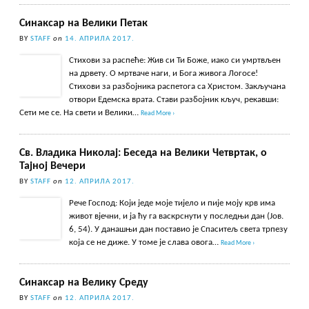
Синаксар на Велики Петак
BY
STAFF
on
14. АПРИЛА 2017.
Стихови за распеће: Жив си Ти Боже, иако си умртвљен
на дрвету. О мртваче наги, и Бога живога Логосе!
Стихови за разбојника распетога са Христом. Закључана
отвори Едемска врата. Стави разбојник кључ, рекавши:
Сети ме се. На свети и Велики…
Read More ›
Св. Владика Николај: Беседа на Велики Четвртак, о
Тајној Вечери
BY
STAFF
on
12. АПРИЛА 2017.
Рече Господ: Који једе моје тијело и пије моју крв има
живот вјечни, и ја ћу га васкрснути у последњи дан (Јов.
6, 54). У данашњи дан поставио је Спаситељ света трпезу
која се не диже. У томе је слава овога…
Read More ›
Синаксар на Велику Среду
BY
STAFF
on
12. АПРИЛА 2017.