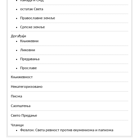
Канада и САД
остатак Света
Православне земље
Српске земље
Догађаји
Књижевни
Ликовни
Предавања
Прославе
Књижевност
Некатегоризовано
Писма
Саопштења
Свето Предање
Чланци
Фељтон: Света ревност против екуменизма и папизма