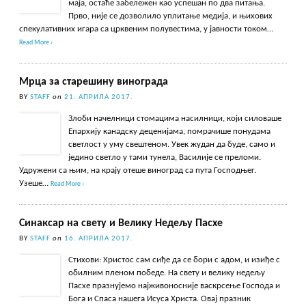
маја, остаће забележен као успешан по два питања.
Прво, није се дозволило уплитање медија, и њихових
спекулативних игара са црквеним полувестима, у јавности током…
Read More ›
Мрца за старешину винограда
BY
STAFF
on
21. АПРИЛА 2017.
Злоби начелници стомацима насилници, који силоваше
Епархију канадску деценијама, помрачише понудама
светлост у уму свештеном. Увек жудан да буде, само и
једино светло у тами тунела, Василије се преломи.
Удружени са њим, на крају отеше виноград са пута Господњег.
Узеше…
Read More ›
Синаксар на свету и Велику Недељу Пасхе
BY
STAFF
on
16. АПРИЛА 2017.
Стихови: Христос сам сиђе да се бори с адом, и изиђе с
обилним пленом победе. На свету и велику недељу
Пасхе празнујемо најживоносније васкрсење Господа и
Бога и Спаса нашега Исуса Христа. Овај празник