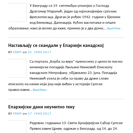
У Београду се 19. септембра упокојио у Господу
Драгомир Марунић, један од најзначајнијих српских
фрескописаца. Драган је рођен 1942. године у Бјелини
код Бенковца, Далмација. Кућно васпитање и опште
образовање, како је волео да каже, примио је у два дома:…
Read More ›
Настављају се скандали у Епархији канадској
BY
STAFF
on
25. ЈУНА 2017.
Са портала „Борба за веру“ преносимо у целости писмо
киченерске попадије Љиљане Нинковић Епископу
канадском Митрофану, објављено 23. јуна. Попадија
Нинковић узела је себи за право да држи слово
епископу на начин који још није виђен у историји Српске
православне…
Read More ›
Епархијски дани неумитно теку
BY
STAFF
on
17. ЈУНА 2017.
Редовни, годишњи 13. Свети Архијерејски Сабор Српске
Превославне Цркве, одржан у Београду, од 14. до 24.