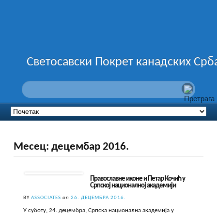
Светосавски Покрет канадских Срб
Месец:
децембар 2016.
Православне иконе и Петар Кочић у
Српској националној академији
BY
ASSOCIATES
on
26. ДЕЦЕМБРА 2016.
У суботу, 24. децембра, Српска национална академија у