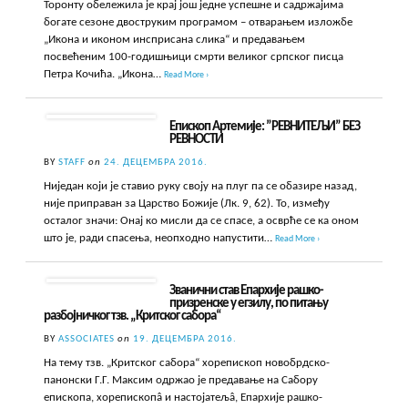
Торонту обележила је крај још једне успешне и садржајима
богате сезоне двоструким програмом – отварањем изложбе
„Икона и иконом инсприсана слика“ и предавањем
посвећеним 100-годишњици смрти великог српског писца
Петра Кочића. „Икона…
Read More ›
Епископ Артемије: ”РЕВНИТЕЉИ” БЕЗ
РЕВНОСТИ
BY
STAFF
on
24. ДЕЦЕМБРА 2016.
Ниједан који је ставио руку своју на плуг па се обазире назад,
није приправан за Царство Божије (Лк. 9, 62). То, између
осталог значи: Онај ко мисли да се спасе, а осврће се ка оном
што је, ради спасења, неопходно напустити…
Read More ›
Званични став Епархије рашко-
призренске у егзилу, по питању
разбојничког тзв. „Критског сабора“
BY
ASSOCIATES
on
19. ДЕЦЕМБРА 2016.
На тему тзв. „Критског сабора“ хорепископ новобрдско-
панонски Г.Г. Максим одржао је предавање на Сабору
епископа, хорепископâ и настојатељâ, Епархије рашко-