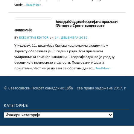
своју…
Read More ›
Беседа Владике Георгија на прослави
35 година Српске националне
академије
BY
EXECUTIVE EDITOR
on
14. ДЕЦЕМБРА 2016.
У недељу, 11. децембра Српска национална академија у
Торонту обележила је 35 година рада. Том приликом
умировљени Епископ канадски Г. Георгије одржао је уводну
беседу коју преносимо у целости. Поштовани и драги
пријатељи, Част ми је да вам се обратим данас…
Read More ›
© Светосавски Покрет канадских Срба – сва права задржана 2017. г.
КАТЕГОРИЈЕ
Категорије