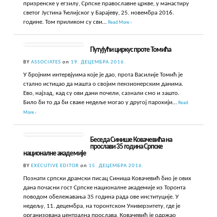
призренске у егзилу, Српске православне цркве, у манастиру
светог Јустина Ћелијског у Барајеву, 25. новембра 2016.
године. Том приликом су сви…
Read More ›
Путујући циркус проте Томића
BY
ASSOCIATES
on
19. ДЕЦЕМБРА 2016.
У бројним интервјуима које је дао, прота Василије Томић је
стално истицао да машта о својим пензионерским данима.
Ево, најзад, кад су ови дани почели, сазнали смо и зашто.
Било би то да би сваке недеље могао у другој парохији…
Read
More ›
Беседа Синише Ковачевића на
прослави 35 година Српске
националне академије
BY
EXECUTIVE EDITOR
on
15. ДЕЦЕМБРА 2016.
Познати српски драмски писац Синиша Ковачевић био је ових
дана почасни гост Српске националне академије из Торонта
поводом обележавања 35 година рада ове институције. У
недељу, 11. децембра, на торонтском Универзитету, где је
организована централна прослава, Ковачевић је одржао