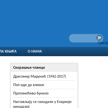
ЛА КЊИГА
О НАМА
Скорашњи чланци
Драгомир Марунић (1942-2017)
Поп иде да клекне
Протомићево бунило
Настављају се скандали у Епархији
канадској