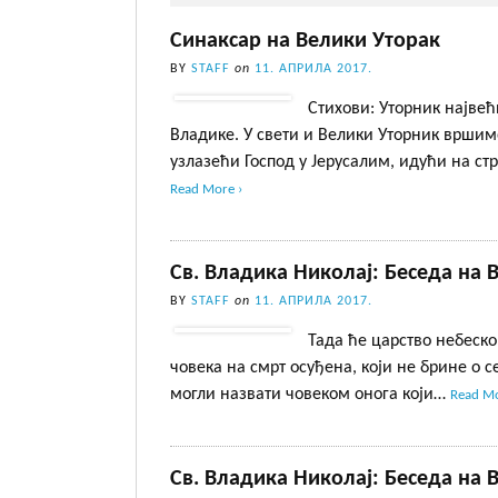
Синаксар на Велики Уторак
BY
STAFF
on
11. АПРИЛА 2017.
Стихови: Уторник највећ
Владике. У свети и Велики Уторник вршимо
узлазећи Господ у Јерусалим, идући на с
Read More ›
Св. Владика Николај: Беседа на В
BY
STAFF
on
11. АПРИЛА 2017.
Тада ће царство небеско 
човека на смрт осуђена, који не брине о с
могли назвати човеком онога који…
Read Mo
Св. Владика Николај: Беседа на