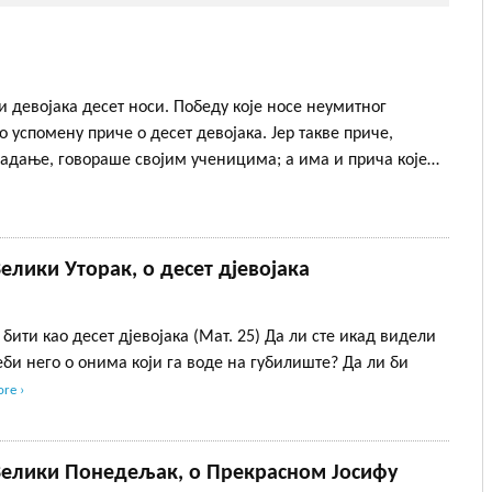
и девојака десет носи. Победу које носе неумитног
 успомену приче о десет девојака. Јер такве приче,
традање, говораше својим ученицима; а има и прича које…
елики Уторак, о десет дјевојака
бити као десет дјевојака (Мат. 25) Да ли сте икад видели
еби него о онима који га воде на губилиште? Да ли би
re ›
 Велики Понедељак, о Прекрасном Јосифу