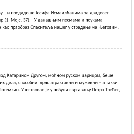
фу… и продадоше Јосифа Исмаилћанима за двадесет
ир (1. Мојс. 37). У данашњим песмама и поукама
фа као праобраз Спаситеља нашег у страдањима Његовим.
под Катарином Другом, моћном руском царицом, беше
их дела, способни, врло атрактивни и мужевни – а такви
отемкин. Учествовао је у побуни свргавању Петра Трећег,