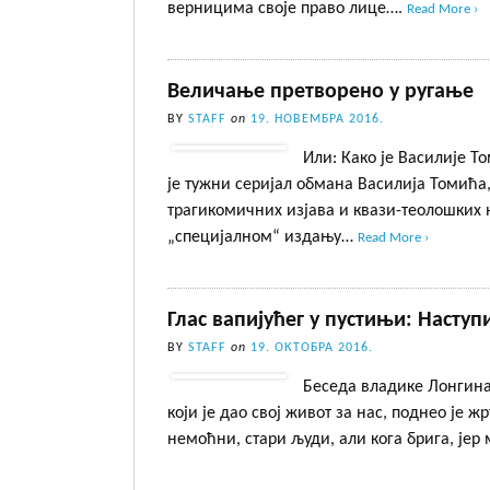
верницима своје право лице….
Read More ›
Величање претворено у ругање
BY
STAFF
on
19. НОВЕМБРА 2016.
Или: Како је Василије 
је тужни серијал обмана Василија Томића,
трагикомичних изјава и квази-теолошких н
„специјалном“ издању…
Read More ›
Глас вапијућег у пустињи: Насту
BY
STAFF
on
19. ОКТОБРА 2016.
Беседа владике Лонгина
који је дао свој живот за нас, поднео је ж
немоћни, стари људи, али кога брига, је