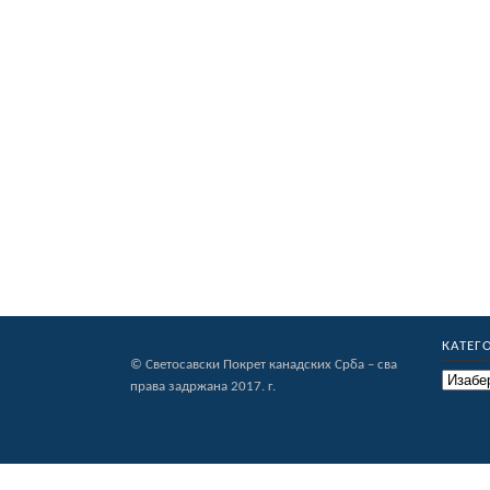
КАТЕГ
© Светосавски Покрет канадских Срба – сва
Категор
права задржана 2017. г.