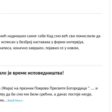
Томић надмашио самог себе Кад смо већ сви помислили да
 исписан у безброј наставака у форми интервјуа,
аписа, коначно завршен, појавио се у новом,
пило је време исповедништва!
 (Жара) на празник Покрова Пресвете Богородице “ …. и
ртву да би смо ми били срећни, а данас постоје негде,
р ми…
Read More ›