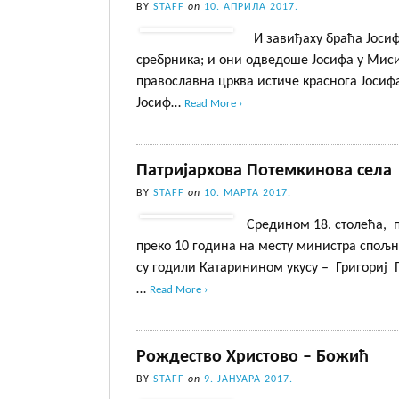
BY
STAFF
on
10. АПРИЛА 2017.
И завиђаху браћа Јоси
сребрника; и они одведоше Јосифа у Мис
православна црква истиче краснога Јоси
Јосиф…
Read More ›
Патријархова Потемкинова села
BY
STAFF
on
10. МАРТА 2017.
Средином 18. столећа, 
преко 10 година на месту министра спољн
су годили Катаринином укусу – Григориј П
…
Read More ›
Рождество Христово – Бοжић
BY
STAFF
on
9. ЈАНУАРА 2017.