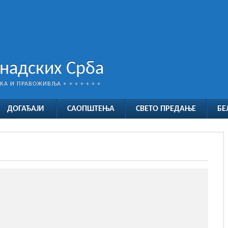
анадских Срба
ТКА И ПРАВОЖИВЉА + + + + + + +
ДОГАЂАЈИ
САОПШТЕЊА
СВЕТО ПРЕДАЊЕ
БЕ