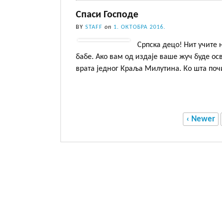
Спаси Господе
BY
STAFF
on
1. ОКТОБРА 2016.
Српска децо! Нит учите 
бабе. Ако вам од издаје ваше жуч буде ос
врата једног Краља Милутина. Ко шта по
‹ Newer