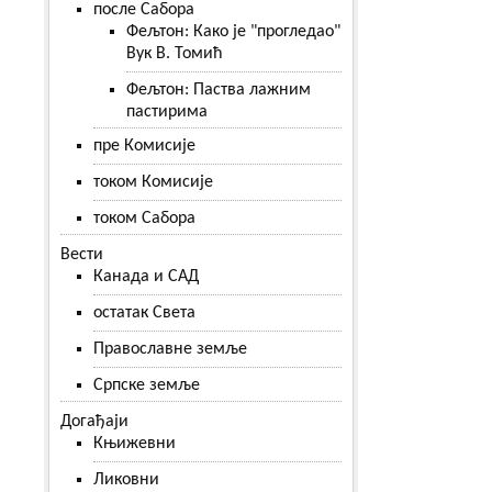
после Сабора
Фељтон: Како је "прогледао"
Вук В. Томић
Фељтон: Паства лажним
пастирима
пре Комисије
током Комисије
током Сабора
Вести
Канада и САД
остатак Света
Православне земље
Српске земље
Догађаји
Књижевни
Ликовни