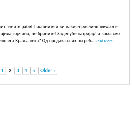
нит гините џабе! Постаните и ви елвис-присли-шпекулант-
војила горчина, не брините! Заденуће патријар’ и вама око
чившега Краља пита? Од предака ових погреб…
Read More ›
1
2
3
4
5
Older ›