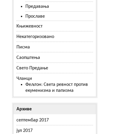
Предавања
Прославе
Књижевност
Некатегоризовано
Писма
Саопштења
Свето Предање
Чланци
Фељтон: Света ревност против
екуменизма и папизма
Архиве
септембар 2017
јул 2017