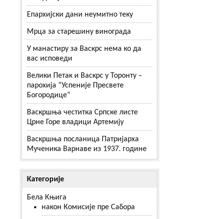
Епархијски дани неумитно теку
Мрца за старешину винограда
У манастиру за Васкрс нема ко да
вас исповеди
Велики Петак и Васкрс у Торонту –
парохија “Успеније Пресвете
Богородице”
Васкршња честитка Српске листе
Црне Горе владици Артемију
Васкршња посланица Патријарха
Мученика Варнаве из 1937. године
Категорије
Бела Књига
након Комисије пре Сабора