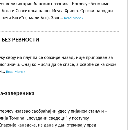
ест великих хришћанских празника. Богослужбено име
 и Бога и Спаситеља нашег Исуса Христа. Српски народни
д речи Богић (=мали Бог). Због…
Read More ›
” БЕЗ РЕВНОСТИ
уку своју на плуг па се обазире назад, није приправан за
алог значи: Онај ко мисли да се спасе, а осврће се ка оном
ти…
Read More ›
ка-завереника
ерлоу изазвао саобраћајни удес у пијаном стању и –
илија Томића, „поуздани сведоци“ у поступку
пархије канадске, из дана у дан отркивају пред