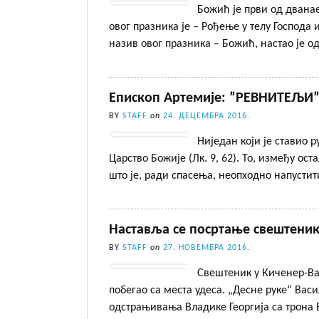
Божић је први од двана
овог празника је – Рођење у телу Господа
назив овог празника – Божић, настао је о
Епископ Артемије: ”РЕВНИТЕЉИ
BY
STAFF
on
24. ДЕЦЕМБРА 2016.
Ниједан који је ставио р
Царство Божије (Лк. 9, 62). То, између ост
што је, ради спасења, неопходно напусти
Наставља се посртање свештени
BY
STAFF
on
27. НОВЕМБРА 2016.
Свештеник у Киченер-Ват
побегао са места удеса. „Десне руке“ Вас
одстрањивања Владике Георгија са трона Е