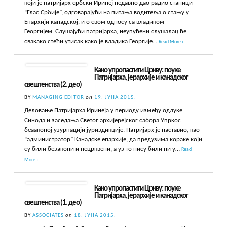
који је патријарх србски Иринеј недавно дао радио станици
“Глас Србије”, одговарајући на питања водитеља о стању у
Епархији канадској, и о свом односу са владиком
Георгијем. Слушајући патријарха, неупућени слушалац ће
свакако стећи утисак како је владика Георгије…
Read More ›
Како упропастити Цркву: поуке
Патријарха, јерархије и канадског
свештенства (2. део)
BY
MANAGING EDITOR
on
19. ЈУНА 2015.
Деловање Патријарха Иринеја у периоду између одлуке
Синода и заседања Светог архијерејског сабора Упркос
беааконој узурпацији јуриздикције, Патријарх је наставио, као
“администратор” Канадске епархије, да предузима кораке који
су били безакони и нецрквени, а уз то нису били ни у…
Read
More ›
Како упропастити Цркву: поуке
Патријарха, јерархије и канадског
свештенства (1. део)
BY
ASSOCIATES
on
18. ЈУНА 2015.