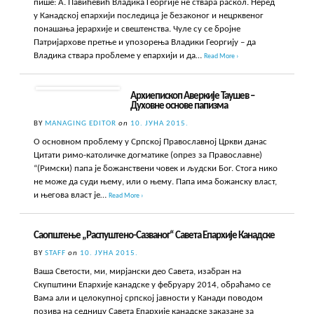
пише: А. Павићевић Владика Георгије не ствара раскол. Неред
у Канадској епархији последица је безаконог и нецрквеног
понашања јерархије и свештенства. Чуле су се бројне
Патријархове претње и упозорења Владики Георгију – да
Владика ствара проблеме у епархији и да…
Read More ›
Архиепископ Аверкије Таушев –
Духовне основе папизма
BY
MANAGING EDITOR
on
10. ЈУНА 2015.
О основном проблему у Српској Православној Цркви данас
Цитати римо-католичке догматике (опрез за Православне)
“(Римски) папа је божанствени човек и људски Бог. Стога нико
не може да суди њему, или о њему. Папа има божанску власт,
и његова власт је…
Read More ›
Саопштење „Распуштено-Сазваног“ Савета Епархије Канадске
BY
STAFF
on
10. ЈУНА 2015.
Ваша Светости, ми, мирјански део Савета, изабран на
Скупштини Епархије канадске у фебруару 2014, обраћамо се
Вама али и целокупној српској јавности у Канади поводом
позива на седницу Савета Епархије канадске заказане за