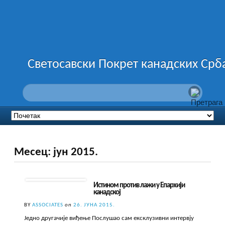
Светосавски Покрет канадских Срб
Месец:
јун 2015.
Истином против лажи у Епархији
канадској
BY
ASSOCIATES
on
26. ЈУНА 2015.
Једно другачије виђење Послушао сам ексклузивни интервју