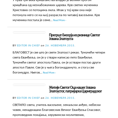
У прва три века хришћанства владао је велики прогон
хришћана од незнабожачких царева. Крв светих мученика
Христових се потоцима лила. Ипак у тој крви она није
потонула него се на њој разрасла по читавој васељени. Крв
мученика постала је семе…
Read More ›
Прегршт бисерја из ризнице Светог
Јована Златоуста
BY
EDITOR IN CHIEF
on
26. НОВЕМБРА 2015.
БЛАГОВЕСТ је све што је свети Златоуст рекао. Тумачећи четири
света Еванђеља, он је у ствари написао пето Еванђеље.
Тумачећи светог апостола Павла, он је уствари постао други
апостол Павле. Све је у њега богонадахнуто, и стога све
богомудро. Његов…
Read More ›
Житије Светог Оца нашег Јована
Златоустог, патријарха Цариградског
BY
EDITOR IN CHIEF
on
26. НОВЕМБРА 2015.
СВЕТИЛО света, учитељ васељене, земаљски анђео, небески
човек, ненадмашни благовесник Вечног Еванђеља Спасовог,
проповедник покајања, херувимски молитвеник,