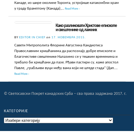
Канаде, из шире околине Торонта, устројише катакомбни храм
у граду Брамптону (Канада),…
Read More ›
Како разликовати Христове епископе
и свештенике од лажних
BY
EDITOR IN CHIEF
on
17. НОВЕМБРА 2015.
Савети Митрополита Флорине Августина Кандиотиса
Православним хришћанима да распознају добре епископе и
благочестиве свештенике Налазимо се у тешким временима и
требало би хришћани да пазе. Рђави пастири су, каже апостол
Павле, „грабљиви вуци међу вама који не штеде стада” (Дап….
Read More ›
© Светосавски Покрет канадских Срба – сва права задржана 2017. г.
КАТЕГОРИЈЕ
Категорије