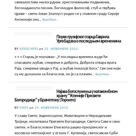
свежалостиви милосрдник, христочежњиви подвижник,
богонадахнути песник, богомудри философ, стуб и тврђава
Цркве – свети Јован Златоуст родио се у главном граду Сирије
Антиохији око…
Read More ›
Поуке грузијског старца Гаврила
Ургебадзеа о последњим временима
BY
ASSOCIATES
on
25. НОВЕМБРА 2015.
+ + + Старац је поучавао: „У последња времена људе ће
спасавати љубав, смирење и доброта. Доброта отвара врата
Раја, смирење уводи у Рај, а љубав показује Бога.“ Све оне који
су му долазили за благослов, он је са плачем…
Read More ›
Најава богослужења у катакомбном
храму “Успеније Пресвете
Богородице” у Брамптону (Торонто)
BY
STAFF
on
19. НОВЕМБРА 2015.
У славу Свете, Јединосуштне, Животворне и Нераздељиве
Тројице, молитвама Пресвете Богородице, Светога Саве и свих
светих, и благословом Епископа рашко-призренског и
косовско-метохијског у егзилу Г. Артемија, светосавски Срби