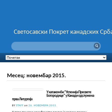
Светосавски Покрет канадских Срб
Месец:
новембар 2015.
У катакомби “Успенија Пресвете
Богородице” у Канади одслужена
прва Литургија
BY
STAFF
on
26. НОВЕМБРА 2015.