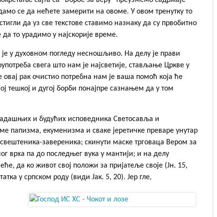
окретање сајта са “Борбе за веру” преузмемо садржаје
амо се да нећете замерити на овоме. У овом тренутку то
 стигли да уз све текстове ставимо назнаку да су првобитно
 да то урадимо у најскорије време.
је у духовном погледу несношљиво. На делу је прави
употреба свега што нам је најсветије, стављање Цркве у
 овај рак очистио потребна нам је ваша помоћ која ће
ој тешкој и дугој борби понајпре сазнањем да у том
 садашњих и будућих исповедника Светосавља и
е папизма, екуменизма и сваке јеретичке преваре унутар
свештеника-завереника; скинути маске трговаца Вером за
г врха па до последњег вука у мантији; и на делу
е, да ко живот свој положи за пријатеље своје (Јн. 15,
атка у српском роду (види Јак. 5, 20). Јер гле,