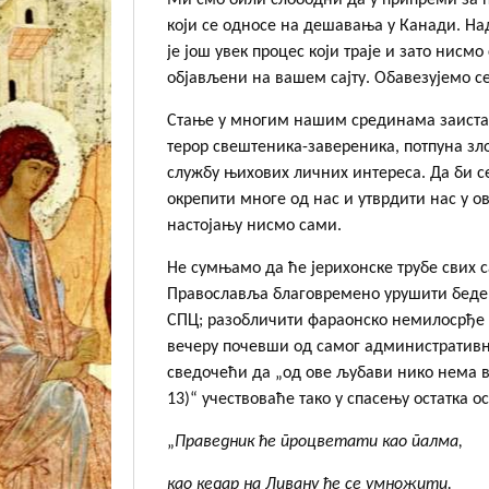
Ми смо били слободни да у припреми за п
који се односе на дешавања у Канади. Над
је још увек процес који траје и зато нисмо
објављени на вашем сајту. Обавезујемо се
Стање у многим нашим срединама заиста 
терор свештеника-завереника, потпуна зло
службу њихових личних интереса. Да би се
окрепити многе од нас и утврдити нас у ов
настојању нисмо сами.
Не сумњамо да ће јерихонске трубе свих
Православља благовремено урушити бедем
СПЦ; разобличити фараонско немилосрђе 
вечеру почевши од самог административно
сведочећи да „од ове љубави нико нема већ
13)“ учествоваће тако у спасењу остатка ост
„
Праведник ће процветати као палма,
као кедар на Ливану ће се умножити.