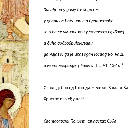
Засађени у дому Господњем,
у дворима Бога нашега процветаће.
Још ће се умножити у старости дубокој,
и биће добропријемљиви
да најаве: да је праведан Господ Бог наш,
и нема неправде у Њему.
(Пс. 91, 13-16)“
Свако добро од Господа желимо Вама и 
Христос између нас!
Светосавски Покрет канадских Срба