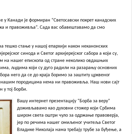
не у Канади је формиран “Светосавски покрет канадских
тка и правоживља”. Сада вас обавештавамо да смо
 на тешко стање у нашој епархији након неканонских
јерејског синода и Светог архијерејског сабора а који су,
ом на нашег епископа од стране неколико овдашњих
има, људима који су дуго радили на разарању основних
ора него да се до краја боримо за заштиту црквеног
 и нашим породицама нема ни правоживља. Наш нови сајт
 у тој борби.
Вашу интернет презентацију “Борба за веру”
доживљавамо као духовни стожер који Србима
широм света оштри чуло за одржање правоверја,
јер по речима нашег омиљеног учитеља Светог
Владике Николаја нама требају трубе за буђење, а