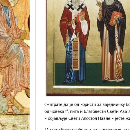
сматрате да је од користи за заједничку бо
од човека?”, пита и благовести Свети Ава 
– објављује Свети Апостол Павле – јесте жи