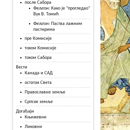
после Сабора
Фељтон: Како је "прогледао"
Вук В. Томић
Фељтон: Паства лажним
пастирима
пре Комисије
током Комисије
током Сабора
Вести
Канада и САД
остатак Света
Православне земље
Српске земље
Догађаји
Књижевни
Ликовни