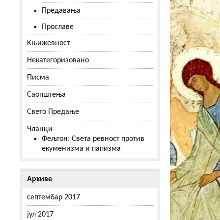
Предавања
Прославе
Књижевност
Некатегоризовано
Писма
Саопштења
Свето Предање
Чланци
Фељтон: Света ревност против
екуменизма и папизма
Архиве
септембар 2017
јул 2017