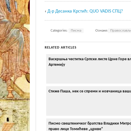
‹
Д-р Десанка Крстић: QUO VADIS СПЦ?
Categories:
Писма
Ознаке:
Православљ
RELATED ARTICLES
Васкршња честитка Српске листе Црне Горе 
Артемију
Стиже Паша, нек се спреми и новчаница ваш
Писмо свештеничког братства Владики Митр
право лице Томићеве „цркве“