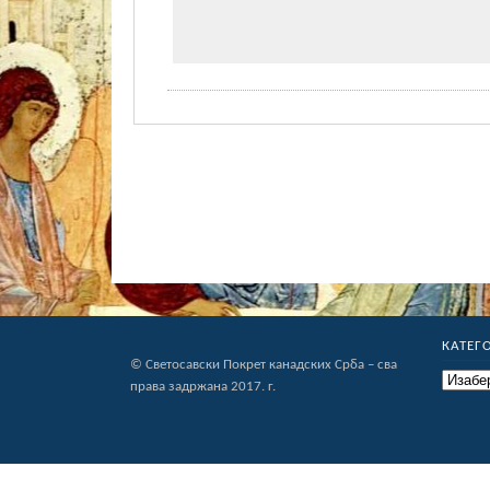
КАТЕГ
© Светосавски Покрет канадских Срба – сва
Категор
права задржана 2017. г.