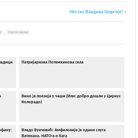
Нестао Владика Георгије!
›
е
,
Светосавље
владици
Патријархова Потемкинова села
а
Вино је поезија у чаши (Или: добро дошли у Циркус
Колорадо)
офану:
Владо Вукчевић: Амфилохије је одани слуга
Ватикана, НАТО-а и Хага