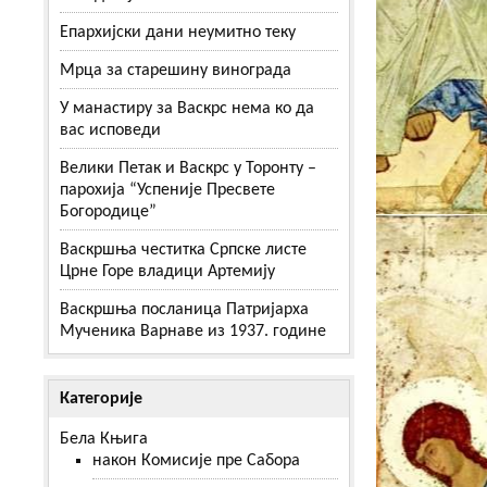
Епархијски дани неумитно теку
Мрца за старешину винограда
У манастиру за Васкрс нема ко да
вас исповеди
Велики Петак и Васкрс у Торонту –
парохија “Успеније Пресвете
Богородице”
Васкршња честитка Српске листе
Црне Горе владици Артемију
Васкршња посланица Патријарха
Мученика Варнаве из 1937. године
Категорије
Бела Књига
након Комисије пре Сабора