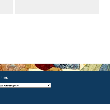
ОРИЈЕ
ије