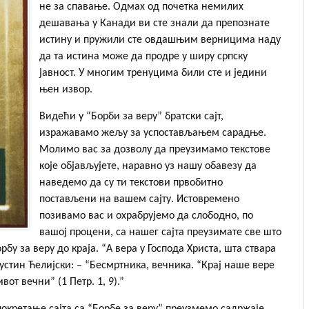
не за спавање. Одмах од почетка немилих
дешавања у Канади ви сте знали да препознате
истину и пружили сте овдашњим верницима наду
да та истина може да продре у ширу српску
јавност. У многим тренуцима били сте и једини
њен извор.
Видећи у “Борби за веру” братски сајт,
изражавамо жељу за успостављањем сарадње.
Молимо вас за дозволу да преузимамо текстове
које објављујете, наравно уз нашу обавезу да
наведемо да су ти текстови првобитно
постављени на вашем сајту. Истовремено
позивамо вас и охрабрујемо да слободно, по
вашој процени, са нашег сајта преузимате све што
рбу за веру до краја. “А вера у Господа Христа, шта ствара
Јустин Ћелијски: – “Бесмртника, вечника. “Крај наше вере
вот вечни” (1 Петр. 1, 9).”