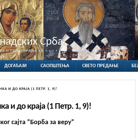
анадских Срба
ТКА И ПРАВОЖИВЉА + + + + + + +
ДОГАЂАЈИ
САОПШТЕЊА
СВЕТО ПРЕДАЊЕ
БЕ
КА И ДО КРАЈА (1 ПЕТР. 1, 9)!
а и до краја (1 Петр. 1, 9)!
ог сајта “Борба за веру”