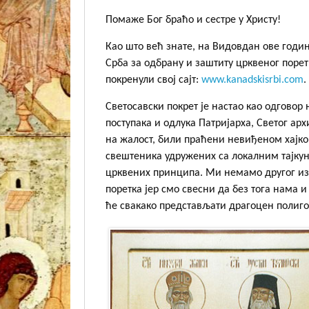
Помаже Бог браћо и сестре у Христу!
Као што већ знате, на Видовдан ове годи
Срба за одбрану и заштиту црквеног поре
покренули свој сајт:
www.kanadskisrbi.com
.
Светосавски покрет је настао као одговор
поступака и одлука Патријарха, Светог архи
на жалост, били праћени невиђеном хајк
свештеника удружених са локалним тајкун
црквених принципа. Ми немамо другог изб
поретка јер смо свесни да без тога нама
ће свакако представљати драгоцен полигон