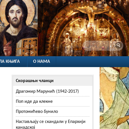
ЛА КЊИГА
О НАМА
Скорашњи чланци
Драгомир Марунић (1942-2017)
Поп иде да клекне
Протомићево бунило
Настављају се скандали у Епархији
канадској