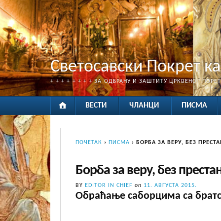
Светосавски Покрет к
+ + + + + + + + ЗА ОДБРАНУ И ЗАШТИТУ ЦРКВЕНОГ ПОРЕ
ВЕСТИ
ЧЛАНЦИ
ПИСМА
ПОЧЕТАК
›
ПИСМА
›
БОРБА ЗА ВЕРУ, БЕЗ ПРЕСТАН
Борба за веру, без престанк
BY
EDITOR IN CHIEF
on
11. АВГУСТА 2015.
Обраћање саборцима са братск