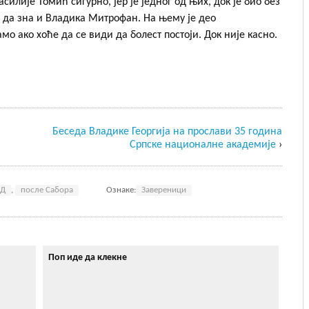
силије Томић сигурно, јер је једног од њих, док је био без
о да зна и Владика Митрофан. На њему је део
амо ако хоће да се види да болест постоји. Док није касно.
Беседа Владике Георгија на прослави 35 година
Српске националне академије
›
АД
,
после Сабора
Ознаке:
Завереници
Поп иде да клекне