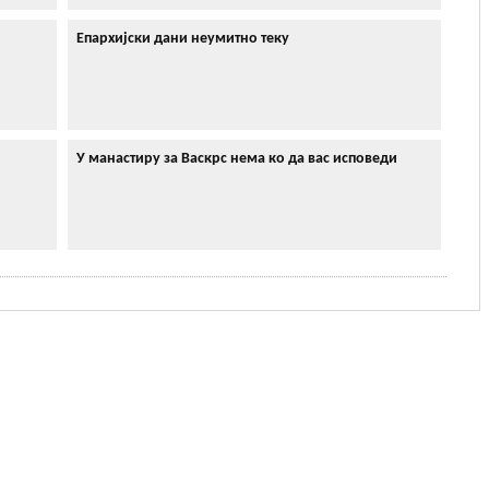
Епархијски дани неумитно теку
У манастиру за Васкрс нема ко да вас исповеди