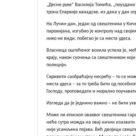
„Десне руке“ Василија Томића, „поуздани
трона Епархије канадске, из дана у дан о
На Лучин-дан, један од свештеника у Киче
парохијана, изгубио је контролу над свој
нико не види, побегао је са места удеса.
Власница оштећеног возила успела је, међ
крају, након суочења са свештеником који
полицији.
Скривити саoбраћајну несрећу – то се мож
места удеса – за то треба бити од посебно
Господу, проповедати и морално поучават
Изгледа да је једнино важно – не бити ух
Може ли епископ оваквог свештеника гара
неће сутра можда на овај начин изазвати и
није усамљена појава. Већ двојици свеште