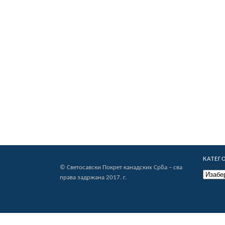
КАТЕГ
© Светосавски Покрет канадских Срба – сва
Категор
права задржана 2017. г.