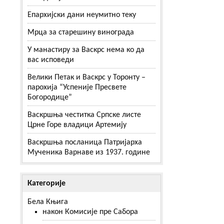
Епархијски дани неумитно теку
Мрца за старешину винограда
У манастиру за Васкрс нема ко да
вас исповеди
Велики Петак и Васкрс у Торонту –
парохија “Успеније Пресвете
Богородице”
Васкршња честитка Српске листе
Црне Горе владици Артемију
Васкршња посланица Патријарха
Мученика Варнаве из 1937. године
Категорије
Бела Књига
након Комисије пре Сабора