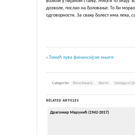
возили у пијаном стању. Многи то знају. Ва
дозволе, послао на боловање. То би мора
одговорности. За сваку болест има лека, с
‹
Томић кува финансијске књиге
Categories:
Бела Књига
,
Вести
,
Канада и С
RELATED ARTICLES
Драгомир Марунић (1942-2017)