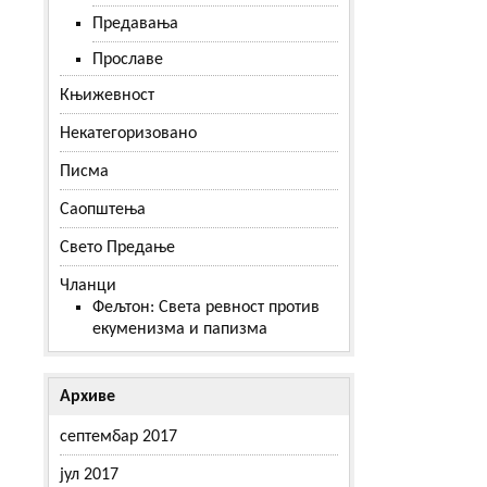
Предавања
Прославе
Књижевност
Некатегоризовано
Писма
Саопштења
Свето Предање
Чланци
Фељтон: Света ревност против
екуменизма и папизма
Архиве
септембар 2017
јул 2017