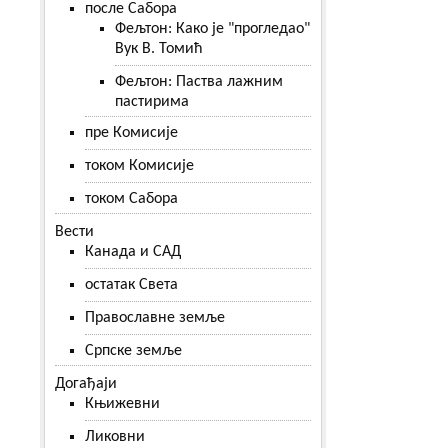
после Сабора
Фељтон: Како је "прогледао"
Вук В. Томић
Фељтон: Паства лажним
пастирима
пре Комисије
током Комисије
током Сабора
Вести
Канада и САД
остатак Света
Православне земље
Српске земље
Догађаји
Књижевни
Ликовни