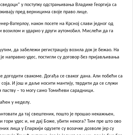
 сведоци“ у поступку одстрањивања Владике Георгија са
тркивају пред верницима своје право лице.
нер-Ватерлоу, након посете на Крсној слави једног од
им возилом и ударио у други аутомобил. Мислећи да га
утим, да забележи регистрацију возила док је бежао. На
 је направио удес, постигли су договор без пријављивања
е догодити свакоме. Догађа се сваког дана. Али побећи са
г соја. И још и даље носити мантију, тврдити да се служи
и паству – то могу само Томићеви сарадници.
ваћен у неделу.
нтовати да тај свештеник, пошто је прошао некажњен,
 гори удес и, не дај Боже, убити некога? Тим пре што ово
них лица у Епархији одузете су возачке дозволе јер су