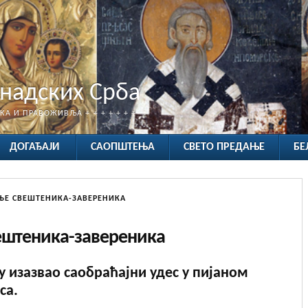
анадских Срба
ТКА И ПРАВОЖИВЉА + + + + + + +
ДОГАЂАЈИ
САОПШТЕЊА
СВЕТО ПРЕДАЊЕ
БЕ
ЊЕ СВЕШТЕНИКА-ЗАВЕРЕНИКА
ештеника-завереника
 изазвао саобраћајни удес у пијаном
са.