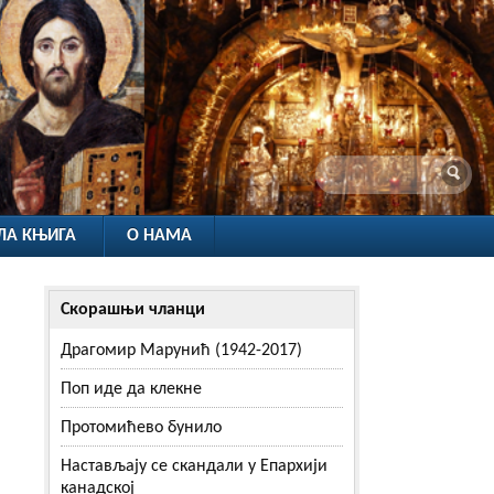
ЛА КЊИГА
О НАМА
Скорашњи чланци
Драгомир Марунић (1942-2017)
Поп иде да клекне
Протомићево бунило
Настављају се скандали у Епархији
канадској