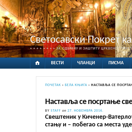
Светосавски Покрет к
+ + + + + + + + ЗА ОДБРАНУ И ЗАШТИТУ ЦРКВЕНОГ ПОРЕ
ВЕСТИ
ЧЛАНЦИ
ПИСМА
ПОЧЕТАК
›
БЕЛА КЊИГА
›
НАСТАВЉА СЕ ПОСРТА
Наставља се посртање св
BY
STAFF
on
27. НОВЕМБРА 2016.
Свештеник у Киченер-Ватерлоу
стању и – побегао са места уде