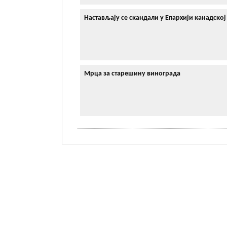
Настављају се скандали у Епархији канадској
Мрца за старешину винограда