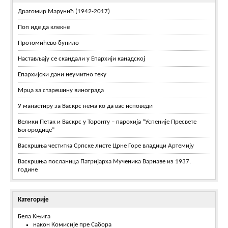
Драгомир Марунић (1942-2017)
Поп иде да клекне
Протомићево бунило
Настављају се скандали у Епархији канадској
Епархијски дани неумитно теку
Мрца за старешину винограда
У манастиру за Васкрс нема ко да вас исповеди
Велики Петак и Васкрс у Торонту – парохија “Успеније Пресвете
Богородице”
Васкршња честитка Српске листе Црне Горе владици Артемију
Васкршња посланица Патријарха Мученика Варнаве из 1937.
године
Категорије
Бела Књига
након Комисије пре Сабора