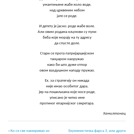
умантињене жабе коло воде,
над црквеним небом
јате се роде.
И детету је јасно: роде жабе воле.
Али овим родама кљунови су пуни
беба које морају на ту адресу
да спусте доле.
Стари се прота патријаршијском
танџаром наоружао
како би што дуже отпор
овом ваздушном нападу пружао.
Ех, за стратегију он никада
није имао особитог дара,
јер на пошиљкама које носе роде,
уписано је читко име
протиног епархијског секретара.
Хамилтонац
‹
Ко се све намиривао из
Екуменистичка фарса 3, или други