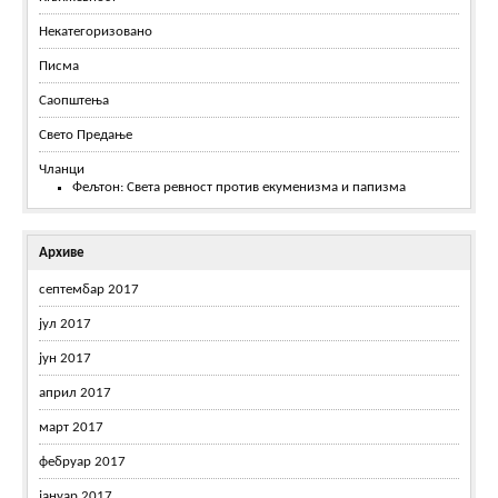
Некатегоризовано
Писма
Саопштења
Свето Предање
Чланци
Фељтон: Света ревност против екуменизма и папизма
Архиве
септембар 2017
јул 2017
јун 2017
април 2017
март 2017
фебруар 2017
јануар 2017