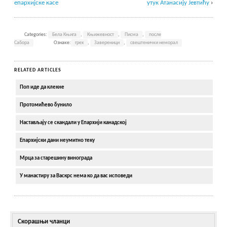
епархијске касе
утук Атанасију Јевтићу
›
Categories:
Бела Књига
,
Књижевност
,
Писма
,
после
Сабора
Ознаке:
грех
,
Завереници
,
свештенички неморал
RELATED ARTICLES
Поп иде да клекне
Протомићево бунило
Настављају се скандали у Епархији канадској
Епархијски дани неумитно теку
Мрца за старешину винограда
У манастиру за Васкрс нема ко да вас исповеди
Скорашњи чланци