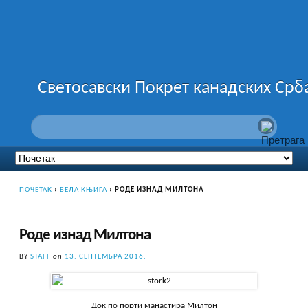
Светосавски Покрет канадских Срб
ПОЧЕТАК
›
БЕЛА КЊИГА
›
РОДЕ ИЗНАД МИЛТОНА
Роде изнад Милтона
BY
STAFF
on
13. СЕПТЕМБРА 2016.
Док по порти манастира Милтон