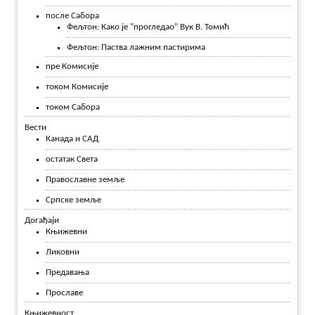
после Сабора
Фељтон: Како је "прогледао" Вук В. Томић
Фељтон: Паства лажним пастирима
пре Комисије
током Комисије
током Сабора
Вести
Канада и САД
остатак Света
Православне земље
Српске земље
Догађаји
Књижевни
Ликовни
Предавања
Прославе
Књижевност