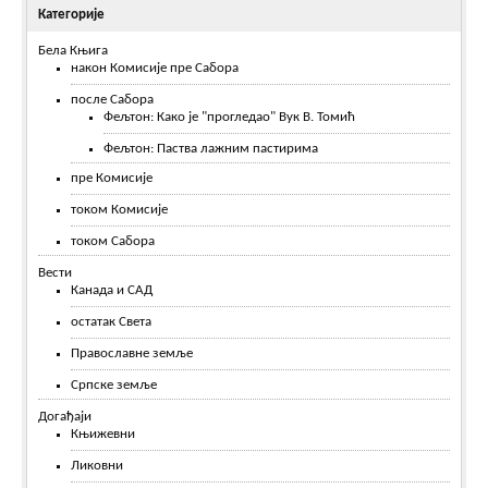
Категорије
Бела Књига
након Комисије пре Сабора
после Сабора
Фељтон: Како је "прогледао" Вук В. Томић
Фељтон: Паства лажним пастирима
пре Комисије
током Комисије
током Сабора
Вести
Канада и САД
остатак Света
Православне земље
Српске земље
Догађаји
Књижевни
Ликовни