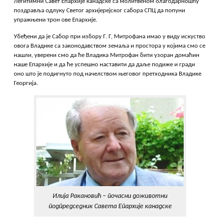
Легитимни Савет Епархије канадске са молитвеном благодарношћу
поздравља одлуку Светог архијерејског сабора СПЦ да попуни
упражњени трон ове Епархије.
Убеђени да је Сабор при избору Г. Г, Митрофана имао у виду искуство
овога Владике са законодавством земаља и простора у којима смо се
нашли, уверени смо да ће Владика Митрофан бити узоран домаћин
наше Епархије и да ће успешно наставити да даље подиже и гради
оно што је подигнуто под начелством његовог претходника Владике
Георгија.
Илија Ракановић – почасни доживотни
подпредседник Савета Епархије канадске