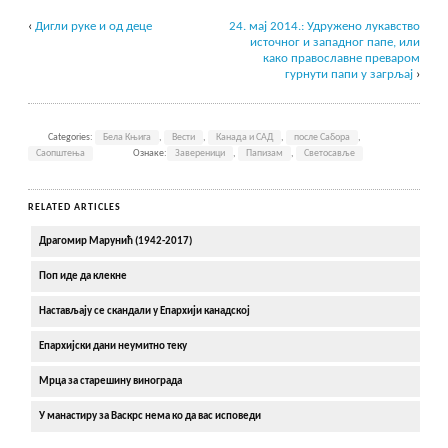
‹
Дигли руке и од деце
24. мај 2014.: Удружено лукавство
источног и западног папе, или
како православне преваром
гурнути папи у загрљај
›
Categories:
Бела Књига
,
Вести
,
Канада и САД
,
после Сабора
,
Саопштења
Ознаке:
Завереници
,
Папизам
,
Светосавље
RELATED ARTICLES
Драгомир Марунић (1942-2017)
Поп иде да клекне
Настављају се скандали у Епархији канадској
Епархијски дани неумитно теку
Мрца за старешину винограда
У манастиру за Васкрс нема ко да вас исповеди