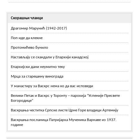
Скорашњи чланци
Драгомир Марунић (1942-2017)
Поп иде да клекне
Протомићево бунило
Настављају се скандали у Епархији канадској
Епархијски дани неумитно теку
Мрца за старешину винограда
У манастиру за Васкрс нема ко да вас исповеди
Велики Петак и Васкрс у Торонту – парохија “Успеније Пресвете
Богородице”
Васкршња честитка Српске листе Црне Горе владици Артемију
Васкршња посланица Патријарха Мученика Варнаве из 1937.
године