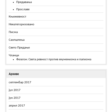
Предавања
Прославе
Књижевност
Некатегоризовано
Писма
Саопштења
Свето Предање
Чланци
Фељтон: Света ревност против екуменизма и папизма
Архиве
септембар 2017
јул 2017
јун 2017
април 2017