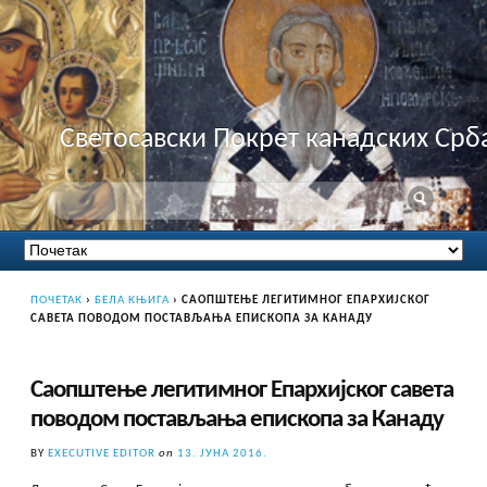
Светосавски Покрет канадских Срб
ПОЧЕТАК
›
БЕЛА КЊИГА
›
САОПШТЕЊЕ ЛЕГИТИМНОГ ЕПАРХИЈСКОГ
САВЕТА ПОВОДОМ ПОСТАВЉАЊА ЕПИСКОПА ЗА КАНАДУ
Саопштење легитимног Епархијског савета
поводом постављања епископа за Канаду
BY
EXECUTIVE EDITOR
on
13. ЈУНА 2016.