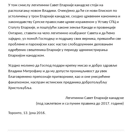
У том смислу легитимни Савет Епархије канадске стоји на
располагању новом Владики. Очекујемо да ће се нови Епископ по
устоличењу у трон Епархије канадске, сходно црквеним канонима и
законодавству Српске православе цркве израженом у Уставу СПЦ и
Статуту Епархије, и поштујући законе земље Канаде и провинције
Онтарио, ставити на чело легитимно изабраног Савета и да ћемо
заједно, уз помоћ Господњу и подршку свих верника, превазићи све
проблеме и парохијски хаос настао слободоумним деловањем
одређених свештеника Епархије у периоду администрирања
Епархијом канадском.
Усрдно молимо да Господ подари крепку мисао и добро здравље
Владики Митрофану и да му допусти проницљивост да увек
благовремено препознаје притворнике, као и оне унесрећене
фанатизмом, наспрам истинских преданика добротољубљу
Христољубља.
Легитимни Савет Епархије канадске
(под заклетвом и са пуним правима до 2017. године)
Торонто, 13. јуна 2016.