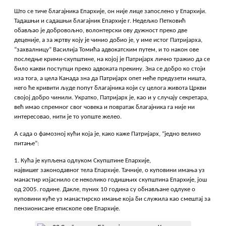
Што се тиче благајника Епархије, он није лице запослено у Епархији.
Тадашњи и садашњи благајник Епархије г. Недељко Петковић
обављао је добровољно, волонтерски ову дужност преко две
деценије, а за жртву коју је чинио добио је, у име истог Патријарха,
“захвалницу” Василија Томића адвокатским путем, и то након ове
последње крими-скупштине, на којој је Патријарх лично тражио да се
било какви поступци преко адвоката прекину. Зна се добро ко стоји
иза тога, а цела Канада зна да Патријарх опет неће предузети ништа,
него ће кривити људе попут благајника који су целога живота Цркви
својој добро чинили. Укратко, Патријарх је, као и у случају секретара,
већ имао спремног свог човека и повратак благајника га није ни
интересовао, нити је то уопште желео.
А сада о фамозној кући која је, како каже Патријарх, “једно велико
питање”:
1. Кућа је купљена одлуком Скупштине Епархије,
највишег законодавног тела Епархије. Тачније, о куповини имања уз
манастир изјаснило се неколико годишњих скупштина Епархије, још
од 2005. године. Дакле, пуних 10 година су обнављане одлуке о
куповини куће уз манастирско имање која би служила као смештај за
пензионисане епископе ове Епархије.