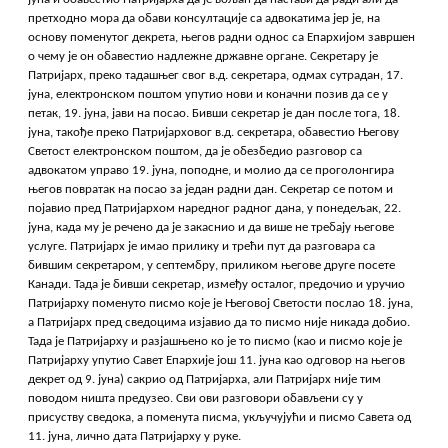
претходно мора да обави консултације са адвокатима јер је, на
основу поменутог декрета, његов радни однос са Епархијом завршен
о чему је он обавестио надлежне државне органе. Секретару је
Патријарх, преко тадашњег свог в.д. секретара, одмах сутрадан, 17.
јуна, електронском поштом упутио нови и коначни позив да се у
петак, 19. јуна, јави на посао. Бивши секретар је дан после тога, 18.
јуна, такође преко Патријарховог в.д. секретара, обавестио Његову
Светост електронском поштом, да је обезбедио разговор са
адвокатом управо 19. јуна, поподне, и молио да се проголонгира
његов повратак на посао за један радни дан. Секретар се потом и
појавио пред Патријархом наредног радног дана, у понедељак, 22.
јуна, када му је речено да је закаснио и да више не требају његове
услуге. Патријарх је имао прилику и трећи пут да разговара са
бившим секретаром, у септембру, приликом његове друге посете
Канади. Тада је бивши секретар, између осталог, предочио и уручио
Патријарху поменуто писмо које је Његовој Светости послао 18. јуна,
а Патријарх пред сведоцима изјавио да то писмо није никада добио.
Тада је Патријарху и разјашњено ко је то писмо (као и писмо које је
Патријарху упутио Савет Епархије још 11. јуна као одговор на његов
декрет од 9. јуна) сакрио од Патријарха, али Патријарх није тим
поводом ништа предузео. Сви ови разговори обављени су у
присуству сведока, а поменута писма, укључујући и писмо Савета од
11. јуна, лично дата Патријарху у руке.