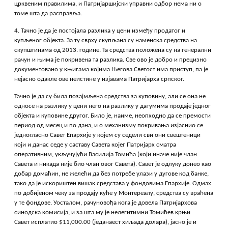
црквеним правилима, и Патријаршијски управни одбор нема ни о
томе шта да расправља.
4. Тачно је да је постојала разлика у цени између продатог и
купљеног објекта. За ту сврху скупљана су наменска средства на
скупштинама од 2013. године. Та средства положена су на генерални
рачун и њима је покривена та разлика. Све ово је добро и прецизно
документовано у књигама којима Његова Светост има приступ, па је
нејасно одакле ове неистине у изјавама Патријарха српског.
Тачно је да су била позајмљена средства за куповину, али се она не
односе на разлику у цени него на разлику у датумима продаје једног
објекта и куповине другог. Било је, наиме, неопходно да се премости
период од месец и по дана, и о механизму покривања изјаснио се
једногласно Савет Епархије у којем су седели сви они свештеници
који и данас седе у саставу Савета којег Патријарх сматра
оперативним, укључујући Василија Томића (који иначе није члан
Савета и никада није био члан овог Савета). Савет је одлуку донео као
добар домаћин, не желећи да без потребе улази у дугове код банке,
тако да је искориштен вишак средстава у фондовима Епархије. Одмах
по добијеном чеку за продају куће у Монтереалу, средства су враћена
у те фондове. Уосталом, рачуновођа кога је довела Патријархова
синодска комисија, и за шта му је нелегитимни Томићев крњи
Савет исплатио $11,000.00 (једанаест хиљада долара), јасно је и