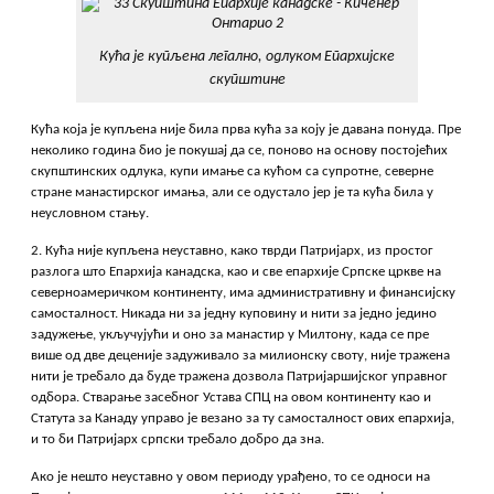
Кућа је купљена легално, одлуком Епархијске
скупштине
Кућа која је купљена није била прва кућа за коју је давана понуда. Пре
неколико година био је покушај да се, поново на основу постојећих
скупштинских одлука, купи имање са кућом са супротне, северне
стране манастирског имања, али се одустало јер је та кућа била у
неусловном стању.
2. Кућа није купљена неуставно, како тврди Патријарх, из простог
разлога што Епархија канадска, као и све епархије Српске цркве на
северноамеричком континенту, има административну и финансијску
самосталност. Никада ни за једну куповину и нити за једно једино
задужење, укључујући и оно за манастир у Милтону, када се пре
више од две деценије задуживало за милионску своту, није тражена
нити је требало да буде тражена дозвола Патријаршијског управног
одбора. Стварање засебног Устава СПЦ на овом континенту као и
Статута за Канаду управо је везано за ту самосталност ових епархија,
и то би Патријарх српски требало добро да зна.
Ако је нешто неуставно у овом периоду урађено, то се односи на