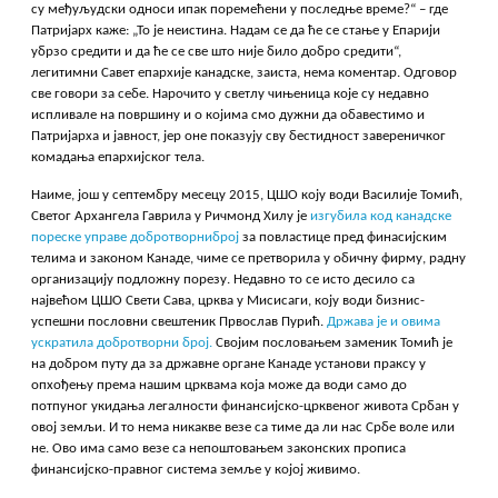
су међуљудски односи ипак поремећени у последње време?“ – где
Патријарх каже: „То је неистина. Надам се да ће се стање у Епарији
убрзо средити и да ће се све што није било добро средити“,
легитимни Савет епархије канадске, заиста, нема коментар. Одговор
све говори за себе. Нарочито у светлу чињеница које су недавно
испливале на површину и о којима смо дужни да обавестимо и
Патријарха и јавност, јер оне показују сву бестидност завереничког
комадања епархијског тела.
Наиме, још у септембру месецу 2015, ЦШО коју води Василије Томић,
Светог Архангела Гаврила у Ричмонд Хилу је
изгубила код канадске
пореске управе добротворниброј
за повластице пред финасијским
телима и законом Канаде, чиме се претворила у обичну фирму, радну
организацију подложну порезу. Недавно то се исто десило са
највећом ЦШО Свети Сава, црква у Мисисаги, коју води бизнис-
успешни пословни свештеник Првослав Пурић.
Држава је и овима
ускратила добротворни број.
Својим пословањем заменик Томић је
на добром путу да за државне органе Канаде установи праксу у
опхођењу према нашим црквама која може да води само до
потпуног укидања легалности финансијско-црквеног живота Србан у
овој земљи. И то нема никакве везе са тиме да ли нас Србе воле или
не. Ово има само везе са непоштовањем законских прописа
финансијско-правног система земље у којој живимо.