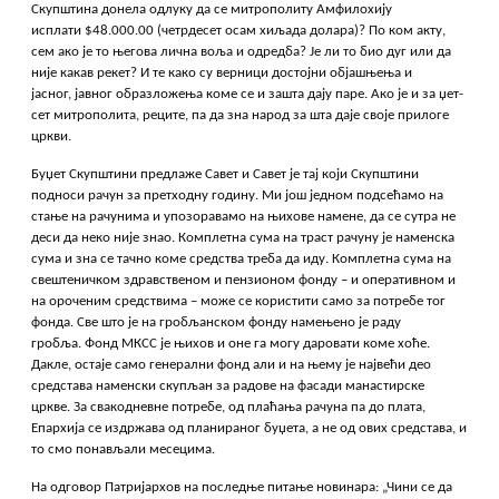
Скупштина донела одлуку да се митрополиту Амфилохију
исплати $48.000.00 (четрдесет осам хиљада долара)? По ком акту,
сем ако је то његова лична воља и одредба? Је ли то био дуг или да
није какав рекет? И те како су верници достојни објашњења и
јасног, јавног образложења коме се и зашта дају паре. Ако је и за џет-
сет митрополита, реците, па да зна народ за шта даје своје прилоге
цркви.
Буџет Скупштини предлаже Савет и Савет је тај који Скупштини
подноси рачун за претходну годину. Ми још једном подсећамо на
стање на рачунима и упозоравамо на њихове намене, да се сутра не
деси да неко није знао. Комплетна сума на траст рачуну је наменска
сума и зна се тачно коме средства треба да иду. Комплетна сума на
свештеничком здравственом и пензионом фонду – и оперативном и
на ороченим средствима – може се користити само за потребе тог
фонда. Све што је на гробљанском фонду намењено је раду
гробља. Фонд МКСС је њихов и оне га могу даровати коме хоће.
Дакле, остаје само генерални фонд али и на њему је највећи део
средстава наменски скупљан за радове на фасади манастирске
цркве. За свакодневне потребе, од плаћања рачуна па до плата,
Епархија се издржава од планираног буџета, а не од ових средстава, и
то смо понављали месецима.
На одговор Патријархов на последње питање новинара: „Чини се да