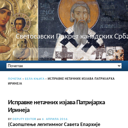
Светосавски Покрет канадских Срб
ПОЧЕТАК
›
БЕЛА КЊИГА
›
ИСПРАВКЕ НЕТАЧНИХ ИЗЈАВА ПАТРИЈАРХА
ИРИНЕЈА
Исправке нетачних изјава Патријарха
Иринеја
BY
DEPUTY EDITOR
on
6. АПРИЛА 2016.
(Саопштење легитимног Савета Епархије