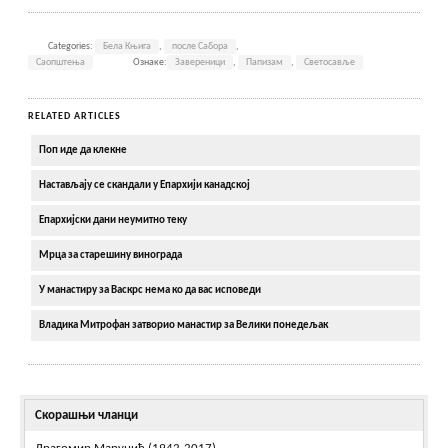
Categories:
Бела Књига
,
после Сабора
,
Саопштења
Ознаке:
Завереници
,
Папизам
,
Светосавље
RELATED ARTICLES
Поп иде да клекне
Настављају се скандали у Епархији канадској
Епархијски дани неумитно теку
Мрца за старешину винограда
У манастиру за Васкрс нема ко да вас исповеди
Владика Митрофан затворио манастир за Велики понедељак
Скорашњи чланци