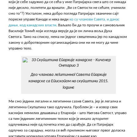
који је себе задужио да се сећа у име Патријарха свега што се никада
није десило, полетети да вришти: „Ви се Светости не сећате, учинили
смо то“?) Уосталом, нека добро погледа Патријарх званични сајт
пореске управе Канаде и нека види
ко су чланови Савета, и данас
дањи, код канадских власти
. Ваљало би да то проучи и самовољник
Василије Томић који изгледа верује да је он лична воља Духа
Светога. Тамо на списку, нема ни једног свештеника јер по канадском
закону о добротворним организацијама они ни не могу да чине
управно тело.
Део чланова легитимног Савета Епархије
канадске са Епископом на скупштини 2015.
године
Ми смо једини легални и легитимни сазив Савета, јер је легална и
легитимна Скупштина тако одлучила. Проблем је – и извор свих
каснијих немилих дешавања у Епархији – што Његова Светост, управо
са тим јединим легитимним телом које је имало ауторитет
одлучивања није од почетка хтео да сарађује. Да се Патријарх
одлучио за сарадњу, могла се већ приликом његовог првог доласка
наставити нормална управа Епархијом са њиме као