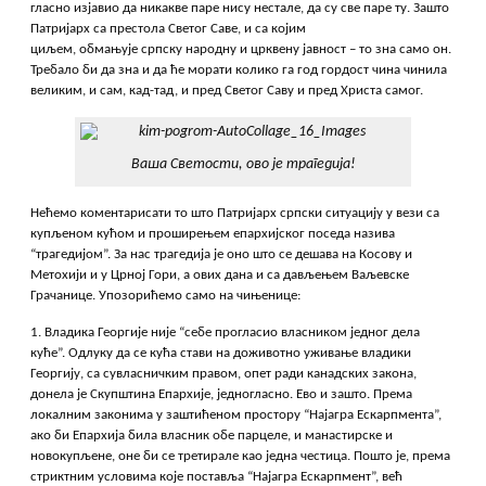
гласно изјавио да никакве паре нису нестале, да су све паре ту. Зашто
Патријарх са престола Светог Саве, и са којим
циљем, обмањује српску народну и црквену јавност – то зна само он.
Требало би да зна и да ће морати колико га год гордост чина чинила
великим, и сам, кад-тад, и пред Светог Саву и пред Христа самог.
Ваша Светости, ово је трагедија!
Нећемо коментарисати то што Патријарх српски ситуацију у вези са
купљеном кућом и проширењем епархијског поседа назива
“трагедијом”. За нас трагедија је оно што се дешава на Косову и
Метохији и у Црној Гори, а ових дана и са дављењем Ваљевске
Грачанице. Упозорићемо само на чињенице:
1. Владика Георгије није “себе прогласио власником једног дела
куће”. Одлуку да се кућа стави на доживотно уживање владики
Георгију, са сувласничким правом, опет ради канадских закона,
донела је Скупштина Епархије, једногласно. Ево и зашто. Према
локалним законима у заштићеном простору “Најагра Ескарпмента”,
ако би Епархија била власник обе парцеле, и манастирске и
новокупљене, оне би се третирале као једна честица. Пошто је, према
стриктним условима које поставља “Најагра Ескарпмент”, већ