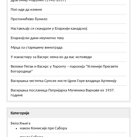
Драгомир Марунић (1942-2017)
Поп иде да клекне
Протомићево бунило
Настављају се скандали у Епархији канадској
Епархијски дани неумитно теку
Мрца за старешину винограда
У манастиру за Васкрс нема ко да вас исповеди
Велики Петак и Васкрс у Торонту – парохија “Успеније Пресвете
Богородице”
Васкршња честитка Српске листе Црне Горе владици Артемију
Васкршња посланица Патријарха Мученика Варнаве из 1937.
године
Категорије
Бела Књига
након Комисије пре Сабора