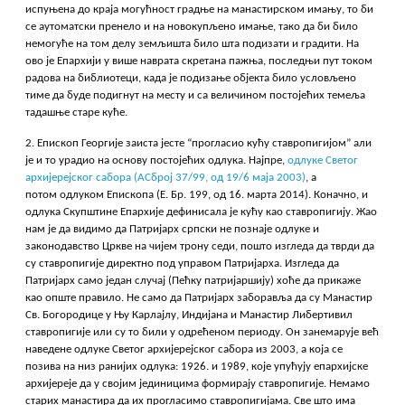
испуњена до краја могућност градње на манастирском имању, то би
се аутоматски пренело и на новокупљено имање, тако да би било
немогуће на том делу земљишта било шта подизати и градити. На
ово је Епархији у више наврата скретана пажња, последњи пут током
радова на библиотеци, када је подизање објекта било условљено
тиме да буде подигнут на месту и са величином постојећих темеља
тадашње старе куће.
2. Епископ Георгије заиста јесте “прогласио кућу ставропигијом” али
је и то урадио на основу постојећих одлука. Најпре,
одлуке Светог
архијерејског сабора (АСброј 37/99, од 19/6 маја 2003)
, а
потом одлуком Епископа (Е. Бр. 199, од 16. марта 2014). Коначно, и
одлука Скупштине Епархије дефинисала је кућу као ставропигију. Жао
нам је да видимо да Патријарх српски не познаје одлуке и
законодавство Цркве на чијем трону седи, пошто изгледа да тврди да
су ставропигије директно под управом Патријарха. Изгледа да
Патријарх само један случај (Пећку патријаршију) хоће да прикаже
као опште правило. Не само да Патријарх заборавља да су Манастир
Св. Богородице у Њу Карлајлу, Индијана и Манастир Либертивил
ставропигије или су то били у одрећеном периоду. Он занемарује већ
наведене одлуке Светог архијерејског сабора из 2003, а која се
позива на низ ранијих одлука: 1926. и 1989, које упућују епархијске
архијереје да у својим јединицима формирају ставропигије. Немамо
старих манастира да их прогласимо ставропигијама. Све што има