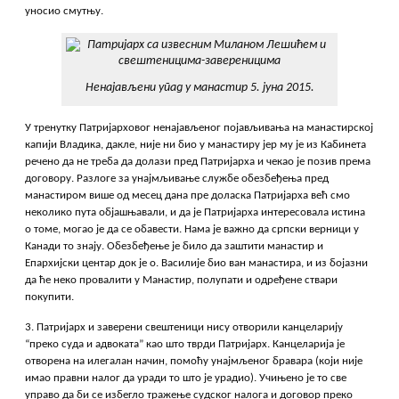
уносио смутњу.
Ненајављени упад у манастир 5. јуна 2015.
У тренутку Патријарховог ненајављеног појављивања на манастирској
капији Владика, дакле, није ни био у манастиру јер му је из Кабинета
речено да не треба да долази пред Патријарха и чекао је позив према
договору. Разлоге за унајмљивање службе обезбеђења пред
манастиром више од месец дана пре доласка Патријарха већ смо
неколико пута објашњавали, и да је Патријарха интересовала истина
о томе, могао је да се обавести. Нама је важно да српски верници у
Канади то знају. Обезбеђење је било да заштити манастир и
Епархијски центар док је о. Василије био ван манастира, и из бојазни
да ће неко провалити у Манастир, полупати и одређене ствари
покупити.
3. Патријарх и заверени свештеници нису отворили канцеларију
“преко суда и адвоката” као што тврди Патријарх. Канцеларија је
отворена на илегалан начин, помоћу унајмљеног бравара (који није
имао правни налог да уради то што је урадио). Учињено је то све
управо да би се избегло тражење судског налога и договор преко