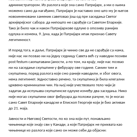
администратором. Из разлога које зна само Патријарх, а ми о њима
можемо само да нагађамо, Патријарх је наставио оно што му је његов
новоименовани заменик саветовао још од пре заседања Светог
архијерејског сабора: да нипошто не сарађује са Саветом Епархије.
Тако је било чак и након Патријархове одлуке о опозиву ранијих
одлука и измена, 9. јуна, када је Патријарх ипак признао Савету
легитимност.
И поред тога, и даље, Патријарх је чинио све да не сарађује са нама,
није нас ни позвао ни на једну седницу Савета већ су наводни позиви
post festum саопштавани јаности, а по том, на крају, није нас позвао
ни на заседање скупштине у фебруару ове године. Самим тим и
скупштина, поред разлога које смо раније наводили, и због овога,
нема легитимет. Једноставно речено, та скупштина је била илегални
црквено-криминални чин. На њој није учествовало тело чији је
задатак да испуњава скупштинске одлуке између два заседања. Нико
није могао скупштини овог фебруара да положи рачуне, то је могао
само Савет Епархије канадске и Епископ Георгије који је био активан
до 21. маја.
Јавности и Његовој Светости, по ко зна који пут, понављамо
чињенице које знају сви у Канади, а које Патријарх не прихвата као
чињенице из разлога које само он може себи да објасни: