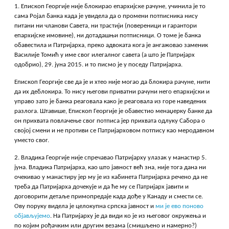
1. Епископ Георгије није блокирао епархијске рачуне, учинила је то
сама Ројал банка када је увидела да о промени потписника нису
питани ни чланови Савета, ни трастији (повереници и гарантори
епархијске имовине), ни дотадашњи потписници. О томе је банка
обавестила и Патријарха, преко адвоката кога је ангажовао заменик
Василије Томић у име свог илегалног савета (а што је Патријарх
одобрио), 29. јуна 2015. и то писмо је у поседу Патријарха.
Епископ Георгије све да је и хтео није могао да блокира рачуне, нити
да их деблокира. То нису његови приватни рачуни него епархијски и
управо зато је банка реаговала како је реаговала из горе наведених
разлога. Штавише, Епископ Георгије је обавестио менаџерку банке да
он прихвата повлачење свог потписа јер прихвата одлуку Сабора о
својој смени и не противи се Патријарховом потпису као меродавном
уместо свог.
2. Владика Георгије није спречавао Патријарху улазак у манастир 5.
јуна. Владика Патријарха, као што јавност већ зна, није тога дана ни
очекивао у манастиру јер му је из кабинета Патријарха речено да не
треба да Патријарха дочекује и да ће му се Патријарх јавити и
договорити детаље примопредаје када дође у Канаду и смести се.
Ову поруку видела је целокупна српска јавност и
ми је ево поново
објављујемо
. На Патријарху је да види ко је из његовог окружења и
по којим рођачким или другим везама (смишљено и намерно?)