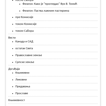
после Сабора
Фељтон: Како је "прогледао" Вук В. Томић
Фељтон: Паства лажним пастирима
пре Комисије
током Комисије
током Сабора
Вести
Канада и САД
остатак Света
Православне земље
Српске земље
Догађаји
Књижевни
Ликовни
Предавања
Прославе
Књижевност