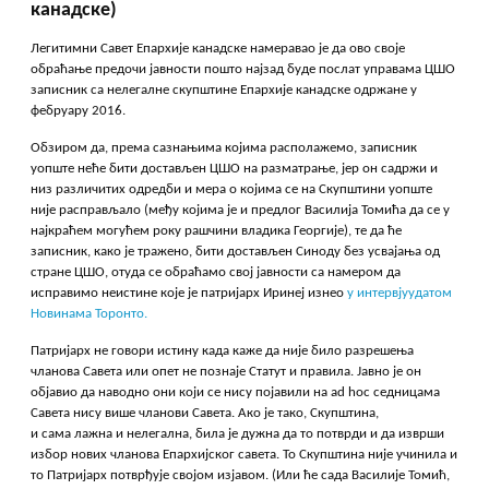
канадске)
Легитимни Савет Епархије канадске намеравао је да ово своје
обраћање предочи јавности пошто најзад буде послат управама ЦШО
записник са нелегалне скупштине Епархије канадске одржане у
фебруару 2016.
Обзиром да, према сазнањима којима располажемо, записник
уопште неће бити достављен ЦШО на разматрање, јер он садржи и
низ различитих одредби и мера о којима се на Скупштини уопште
није расправљало (међу којима је и предлог Василија Томића да се у
најкраћем могућем року рашчини владика Георгије), те да ће
записник, како је тражено, бити достављен Синоду без усвајања од
стране ЦШО, отуда се обраћамо свој јавности са намером да
исправимо неистине које је патријарх Иринеј изнео
у интервјуудатом
Новинама Торонто.
Патријарх не говори истину када каже да није било разрешења
чланова Савета или опет не познаје Статут и правила. Јавно је он
објавио да наводно они који се нису појавили на ad hoc седницама
Савета нису више чланови Савета. Ако је тако, Скупштина,
и сама лажна и нелегална, била је дужна да то потврди и да изврши
избор нових чланова Епархијског савета. То Скупштина није учинила и
то Патријарх потврђује својом изјавом. (Или ће сада Василије Томић,