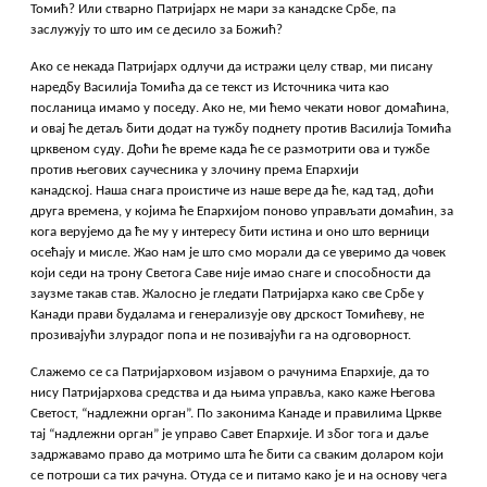
Томић? Или стварно Патријарх не мари за канадске Србе, па
заслужују то што им се десило за Божић?
Ако се некада Патријарх одлучи да истражи целу ствар, ми писану
наредбу Василија Томића да се текст из Источника чита као
посланица имамо у поседу. Ако не, ми ћемо чекати новог домаћина,
и овај ће детаљ бити додат на тужбу поднету против Василија Томића
црквеном суду. Доћи ће време када ће се размотрити ова и тужбе
против његових саучесника у злочину према Епархији
канадској. Наша снага проистиче из наше вере да ће, кад тад, доћи
друга времена, у којима ће Епархијом поново управљати домаћин, за
кога верујемо да ће му у интересу бити истина и оно што верници
осећају и мисле. Жао нам је што смо морали да се уверимо да човек
који седи на трону Светога Саве није имао снаге и способности да
заузме такав став. Жалосно је гледати Патријарха како све Србе у
Канади прави будалама и генерализује ову дрскост Томићеву, не
прозивајући злурадог попа и не позивајући га на одговорност.
Слажемо се са Патријарховом изјавом о рачунима Епархије, да то
нису Патријархова средства и да њима управља, како каже Његова
Светост, “надлежни орган”. По законима Канаде и правилима Цркве
тај “надлежни орган” је управо Савет Епархије. И због тога и даље
задржавамо право да мотримо шта ће бити са сваким доларом који
се потроши са тих рачуна. Отуда се и питамо како је и на основу чега