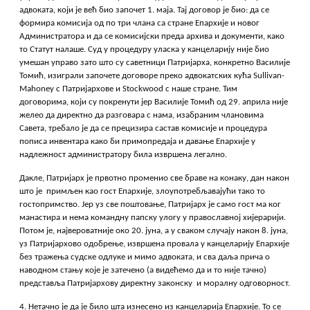
адвоката, који је већ био започет 1. маја. Тај договор је био: да се
формира комисија од по три члана са стране Епархије и новог
Администратора и да се комисијски преда архива и документи, како
то Статут налаше. Суд у процедуру уласка у канцеларију није био
умешан управо зато што су саветници Патријарха, конкретно Василије
Томић, изиграли започете договоре преко адвокатских кућа Sullivan-
Mahoney с Патријархове и Stockwood с наше стране. Тим
договорима, који су покренути јер Василије Томић од 29. априла није
желео да директно да разговара с нама, изабраним члановима
Савета, требало је да се прецизира састав комисије и процедура
пописа инвентара како би примопредаја и давање Епархије у
надлежност администратору била извршена легално.
Дакле, Патријарх је првотно променио све браве на конаку, дан након
што је примљен као гост Епархије, злоупотребљавајући тако то
гостопримство. Јер уз све поштовање, Патријарх је само гост ма ког
манастира и нема командну папску улогу у православној хијерарији.
Потом је, највероватније око 20. јуна, а у сваком случају након 8. јуна,
уз Патријархово одобрење, извршена провала у канцеларију Епархије
без тражења судске одлуке и мимо адвоката, и сва даља прича о
наводном стању које је затечено (а видећемо да и то није тачно)
представља Патријархову директну законску и моралну одговорност.
4. Нетачно је да је било шта изнесено из канцеларија Епархије. То се