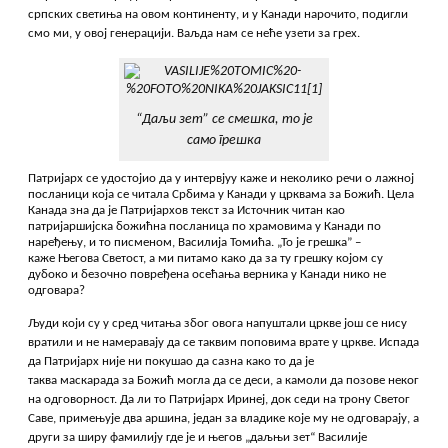
српских светиња на овом континенту, и у Канади нарочито, подигли
смо ми, у овој генерацији. Ваљда нам се неће узети за грех.
“Даљи зет” се смешка, то је
само грешка
Патријарх се удостојио да у интервјуу каже и неколико речи о лажној
посланици која се читала Србима у Канади у црквама за Божић. Цела
Канада зна да је Патријархов текст за Источник читан као
патријаршијска божићна посланица по храмовима у Канади по
наређењу, и то писменом, Василија Томића. „То је грешка” –
каже Његова Светост, а ми питамо како да за ту грешку којом су
дубоко и безочно повређена осећања верника у Канади нико не
одговара?
Људи који су у сред читања због овога напуштали цркве још се нису
вратили и не намеравају да се таквим поповима врате у цркве. Испада
да Патријарх није ни покушао да сазна како то да је
таква маскарада за Божић могла да се деси, а камоли да позове неког
на одговорност. Да ли то Патријарх Иринеј, док седи на трону Светог
Саве, примењује два аршина, један за владике које му не одговарају, а
други за ширу фамилију где је и његов „даљњи зет“ Василије