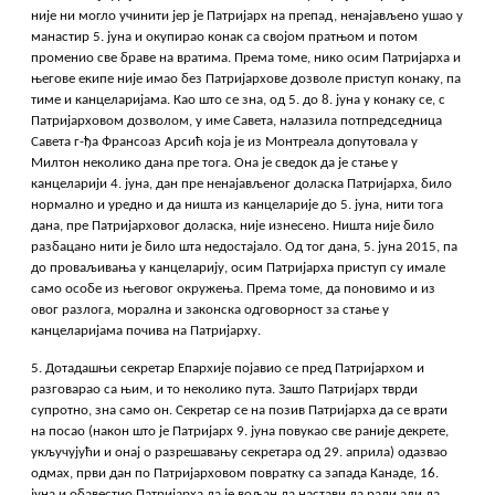
није ни могло учинити јер је Патријарх на препад, ненајављено ушао у
манастир 5. јуна и окупирао конак са својом пратњом и потом
променио све браве на вратима. Према томе, нико осим Патријарха и
његове екипе није имао без Патријархове дозволе приступ конаку, па
тиме и канцеларијама. Као што се зна, од 5. до 8. јуна у конаку се, с
Патријарховом дозволом, у име Савета, налазила потпредседница
Савета г-ђа Франсоаз Арсић која је из Монтреала допутовала у
Милтон неколико дана пре тога. Она је сведок да је стање у
канцеларији 4. јуна, дан пре ненајављеног доласка Патријарха, било
нормално и уредно и да ништа из канцеларије до 5. јуна, нити тога
дана, пре Патријарховог доласка, није изнесено. Ништа није било
разбацано нити је било шта недостајало. Од тог дана, 5. јуна 2015, па
до проваљивања у канцеларију, осим Патријарха приступ су имале
само особе из његовог окружења. Према томе, да поновимо и из
овог разлога, морална и законска одговорност за стање у
канцеларијама почива на Патријарху.
5. Дотадашњи секретар Епархије појавио се пред Патријархом и
разговарао са њим, и то неколико пута. Зашто Патријарх тврди
супротно, зна само он. Секретар се на позив Патријарха да се врати
на посао (након што је Патријарх 9. јуна повукао све раније декрете,
укључујући и онај о разрешавању секретара од 29. априла) одазвао
одмах, први дан по Патријарховом повратку са запада Канаде, 16.
јуна и обавестио Патријарха да је вољан да настави да ради али да