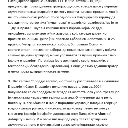
Патријархово кршење чланова 111. и 112. Устава СПЦ, који
прецизирају права администратора, односно говоре да се у периоду
администрирања епархијом не могу вршити никакве промене. Ако је
нешто неканонски рађено, то се односи на Патријархову тврдњу да
као администратор има “пуна права“ епархијског архијереја, јер је то
– „пуна права“ – шупља комунистичка парола којом се дају
овлашћења за узимање туђих живота, а која се овде директно
противи канонима Цркве (14. правило Сабора св. Апостола; 5. и 25.
правило Четвртог васељенског сабора; 5. правило Осмог –
картагенстког – помесног сабора, да поменемо само неке) у којима
се каже да један архијереј може управљати са пуним правима само
једном епархијом. Патријарх јесте архијереј у својој епархији, у
Митрополији београдско-карловачкој, а овде је само администратор
и нема права да врши никакве измене.
3. Што се тиче “продаје легата”, и о томе су расправљале и скупштине
Епархије и Савет Епархије у неколико наврата. Још од 2004.
покушавало се са продајом те зграде са шест станова у Монтреалу јер
је изискивала неразумно велика улагања. О чињеници да је реч о
поклону +Олге Аћимов и њене породице управо је Владика Георгије
водио највише рачуна, и инсистирао да новокупљено имање уз
манастир (за који је највећи дародавац опет била +Олга Аћимов)
добије ту намену. И о овом питању одлучују тела Епархије као
административно и финансијски самосталне јединице, сходно