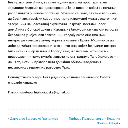
Без правог домаћина, за само годину дана, од просперитетне
заједнице Епархија канадска срозана је на ниво на којем се почиње
расправљати о њеном опстанку. Молимо се, зато, са свим вернима,
да Свети архијерејски сабор, противно израженој жељи свештеника-
завереника на нелегалној скупштини Епархије, постави новог
домаћина у Српској цркви у Канади, не бисмо ли се извукли из раља
безвлашћа у којем ови завереници гледају само оно што њих
интересује – њихову личну корист а на штету Цркве. Молимо се да
дође домаћин православни, а то значи онај којем ће једини интерес
бити истина – јер истина је Господ сам, и само том истином ми
православни имамо пуноћу живота којом градимо Тело Христово – и
да на тој истини православни домаћин обнови злоделима
несавесних свештеника разорено Тело.
Непопустљиви у вери Бога јединога, чланови легитимног Савета
епархије канадске
Извор: saveteparhijekanadske@gmail.com
‹
Дављење Ваљевске Грачанице
Тврђава Православља – Владика
Лонгин (Жар)
›