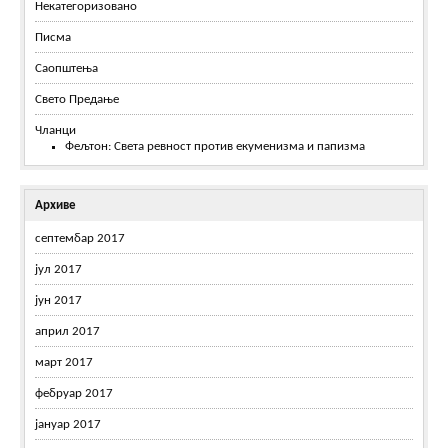
Некатегоризовано
Писма
Саопштења
Свето Предање
Чланци
Фељтон: Света ревност против екуменизма и папизма
Архиве
септембар 2017
јул 2017
јун 2017
април 2017
март 2017
фебруар 2017
јануар 2017