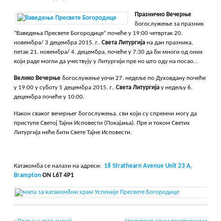
Празнично Вечерње
богослужење за празник
“Ваведења Пресвете Богородице” почеће у 19:00 четвртак 20.
новембра/ 3 децембра 2015. г..
Света Литургија
на дан празника,
петак 21. новембра/ 4. децембра, почеће у 7:30 да би многи од оних
који раде могли да учествују у Литургији пре но што оду на посао…
Велико Вечерње
богослужење уочи 27. недеље по Духовдану почеће
у 19:00 у суботу 5 децембра 2015. г..
Света Литургија
у недељу 6.
децембра почеће у 10:00.
Након сваког вечерњег богослужења, сви који су спремни могу да
приступе Светој Тајни Исповести (Покајања). Пре и током Светих
Литургија неће бити Свете Тајне Исповести.
Катакомба се налази на адреси:
18 Strathearn Avenue Unit 23 A,
Brampton
ON L6T 4P1