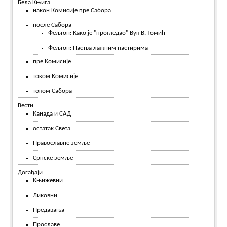
Бела Књига
након Комисије пре Сабора
после Сабора
Фељтон: Како је "прогледао" Вук В. Томић
Фељтон: Паства лажним пастирима
пре Комисије
током Комисије
током Сабора
Вести
Канада и САД
остатак Света
Православне земље
Српске земље
Догађаји
Књижевни
Ликовни
Предавања
Прославе