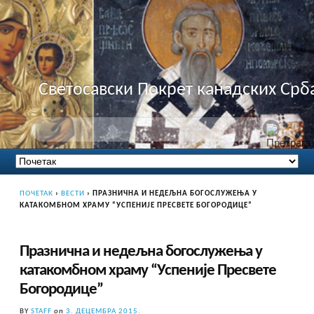
Светосавски Покрет канадских Срб
ПОЧЕТАК
›
ВЕСТИ
›
ПРАЗНИЧНА И НЕДЕЉНА БОГОСЛУЖЕЊА У
КАТАКОМБНОМ ХРАМУ “УСПЕНИЈЕ ПРЕСВЕТЕ БОГОРОДИЦЕ”
Празнична и недељна богослужења у
катакомбном храму “Успеније Пресвете
Богородице”
BY
STAFF
on
3. ДЕЦЕМБРА 2015.