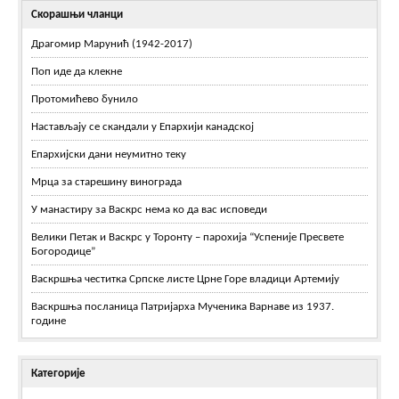
Скорашњи чланци
Драгомир Марунић (1942-2017)
Поп иде да клекне
Протомићево бунило
Настављају се скандали у Епархији канадској
Епархијски дани неумитно теку
Мрца за старешину винограда
У манастиру за Васкрс нема ко да вас исповеди
Велики Петак и Васкрс у Торонту – парохија “Успеније Пресвете
Богородице”
Васкршња честитка Српске листе Црне Горе владици Артемију
Васкршња посланица Патријарха Мученика Варнаве из 1937.
године
Категорије