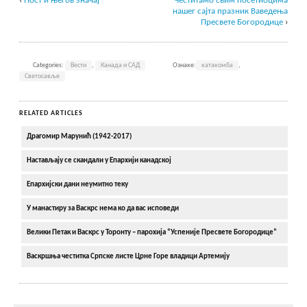
‹
Пост и његов значај
Честитамо свим посетиоцима
нашег сајта празник Ваведења
Пресвете Богородице
›
Categories:
Вести
,
Канада и САД
Ознаке:
катакомба
,
Светосавље
RELATED ARTICLES
Драгомир Марунић (1942-2017)
Настављају се скандали у Епархији канадској
Епархијски дани неумитно теку
У манастиру за Васкрс нема ко да вас исповеди
Велики Петак и Васкрс у Торонту – парохија “Успеније Пресвете Богородице”
Васкршња честитка Српске листе Црне Горе владици Артемију