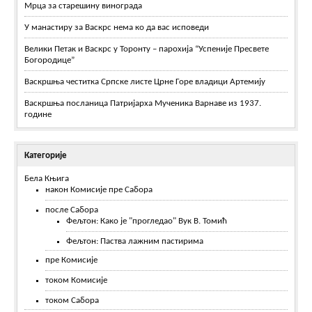
Мрца за старешину винограда
У манастиру за Васкрс нема ко да вас исповеди
Велики Петак и Васкрс у Торонту – парохија “Успеније Пресвете
Богородице”
Васкршња честитка Српске листе Црне Горе владици Артемију
Васкршња посланица Патријарха Мученика Варнаве из 1937.
године
Категорије
Бела Књига
након Комисије пре Сабора
после Сабора
Фељтон: Како је "прогледао" Вук В. Томић
Фељтон: Паства лажним пастирима
пре Комисије
током Комисије
током Сабора