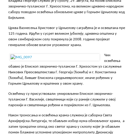
Владика Георгије служио је у суботу, 29. августа, на позив Епископа
зворничко-тузланског Г. Хризостома, на великом црквено-народном
сабору поводом освећења обновљене цркве у Горњем Црњелову код
Бијељине.
Црква Вазнесења Христовог у Црњелову саграђена је и освештана пре
125 година. Идући у сусрет великом јубилеју, црквена општина у
овом семберијском селу покренула је 2008. године пројекат
генералне обнове влагом угроженог храма.
Чин
освећења
обавио је Епископ зворничко-тузлански Г. Хризостом уз саслужење
Њихових Преосвештенстава Г. Георгија (Ђокића) и г. Константина
(Ђокића), бившег Епископа средњеевропског, иначе рођених у
Горњем Црњелову и крштених у овом храму.
Освећењу су присуствовали: умировљени Епископ зворничко-
тузлански Г. Василије, свештеници који су раније служили у овој
парохији и свештеници рођени и поријеклом из Г. Црњелова.
Након троносања и освећења храма служена је саборна Света
Архијерејска Литургија, те обављен избор кума обновљеног храма, а
затим трократни опход око светог храма у склопу којег је обављен
помен блажене успомене упокојеном митрополиту Дионисију