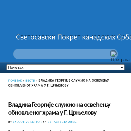
Светосавски Покрет канадских Срб
ПОЧЕТАК
›
ВЕСТИ
›
ВЛАДИКА ГЕОРГИЈЕ СЛУЖИО НА ОСВЕЋЕЊУ
ОБНОВЉЕНОГ ХРАМА У Г. ЦРЊЕЛОВУ
Владика Георгије служио на освећењу
обновљеног храма у Г. Црњелову
BY
EXECUTIVE EDITOR
on
31. АВГУСТА 2015.