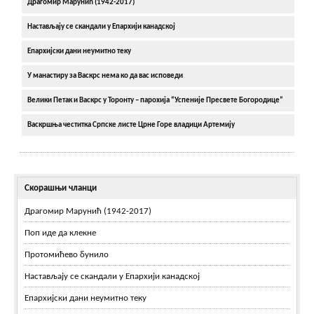
Драгомир Марунић (1942-2017)
Настављају се скандали у Епархији канадској
Епархијски дани неумитно теку
У манастиру за Васкрс нема ко да вас исповеди
Велики Петак и Васкрс у Торонту – парохија “Успеније Пресвете Богородице”
Васкршња честитка Српске листе Црне Горе владици Артемију
Скорашњи чланци
Драгомир Марунић (1942-2017)
Поп иде да клекне
Протомићево бунило
Настављају се скандали у Епархији канадској
Епархијски дани неумитно теку