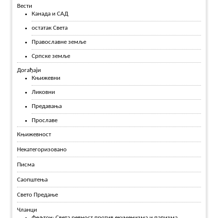
Вести
Канада и САД
остатак Света
Православне земље
Српске земље
Догађаји
Књижевни
Ликовни
Предавања
Прославе
Књижевност
Некатегоризовано
Писма
Саопштења
Свето Предање
Чланци
Фељтон: Света ревност против екуменизма и папизма