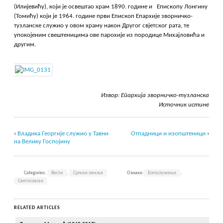
(Илијевићу), који је освештао храм 1890. године и Епископу Лонгину
(Томићу) који је 1964. године први Епископ Епархије зворничко-
тузланске служио у овом храму након Другог свјетског рата, те
упокојеним свештеницима ове парохије из породице Михајловића и
другим.
Извор: Епархија зворничко-тузланска
Источник истине
‹
Владика Георгије служио у Тавни
Отпадници и изопштеници
›
на Велику Госпојину
Categories:
Вести
,
Српске земље
Ознаке:
Богослужење
,
Светосавље
RELATED ARTICLES