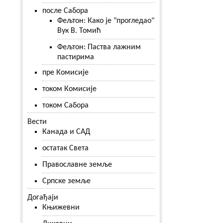
после Сабора
Фељтон: Како је "прогледао"
Вук В. Томић
Фељтон: Паства лажним
пастирима
пре Комисије
током Комисије
током Сабора
Вести
Канада и САД
остатак Света
Православне земље
Српске земље
Догађаји
Књижевни