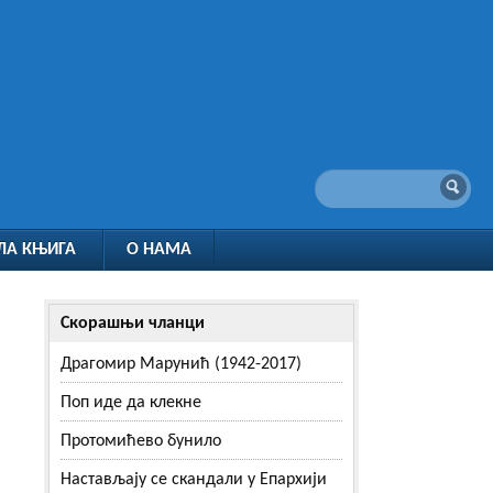
ЛА КЊИГА
О НАМА
Скорашњи чланци
Драгомир Марунић (1942-2017)
Поп иде да клекне
Протомићево бунило
Настављају се скандали у Епархији