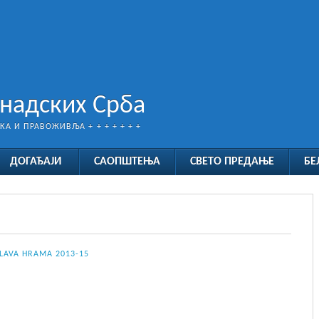
анадских Срба
ТКА И ПРАВОЖИВЉА + + + + + + +
ДОГАЂАЈИ
САОПШТЕЊА
СВЕТО ПРЕДАЊЕ
БЕ
SLAVA HRAMA 2013-15