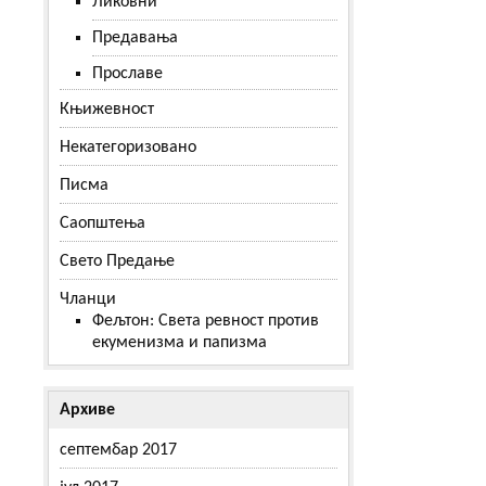
Ликовни
Предавања
Прославе
Књижевност
Некатегоризовано
Писма
Саопштења
Свето Предање
Чланци
Фељтон: Света ревност против
екуменизма и папизма
Архиве
септембар 2017