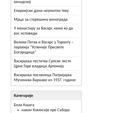
канадској
Епархијски дани неумитно теку
Мрца за старешину винограда
У манастиру за Васкрс нема ко да
вас исповеди
Велики Петак и Васкрс у Торонту –
парохија “Успеније Пресвете
Богородице”
Васкршња честитка Српске листе
Црне Горе владици Артемију
Васкршња посланица Патријарха
Мученика Варнаве из 1937. године
Категорије
Бела Књига
након Комисије пре Сабора