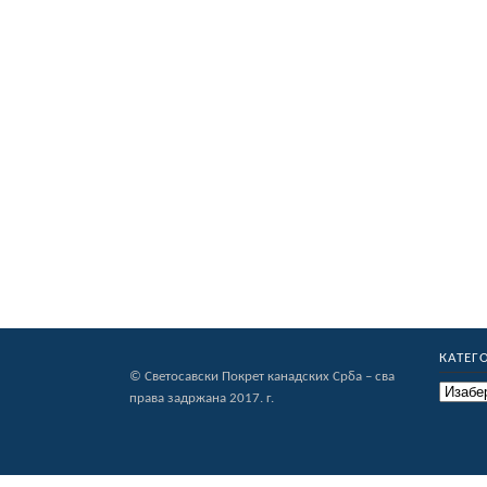
КАТЕГ
© Светосавски Покрет канадских Срба – сва
Категор
права задржана 2017. г.