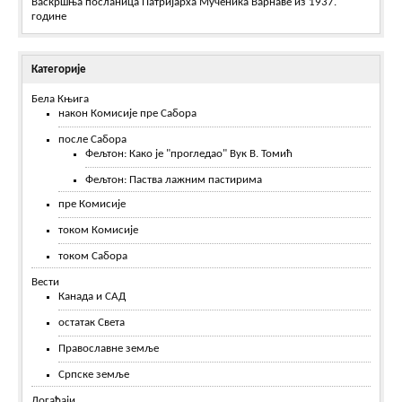
Васкршња посланица Патријарха Мученика Варнаве из 1937.
године
Категорије
Бела Књига
након Комисије пре Сабора
после Сабора
Фељтон: Како је "прогледао" Вук В. Томић
Фељтон: Паства лажним пастирима
пре Комисије
током Комисије
током Сабора
Вести
Канада и САД
остатак Света
Православне земље
Српске земље
Догађаји