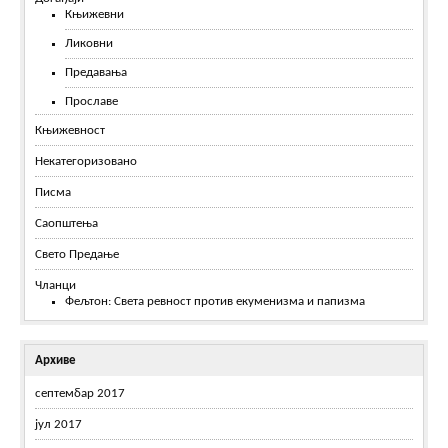
Књижевни
Ликовни
Предавања
Прославе
Књижевност
Некатегоризовано
Писма
Саопштења
Свето Предање
Чланци
Фељтон: Света ревност против екуменизма и папизма
Архиве
септембар 2017
јул 2017