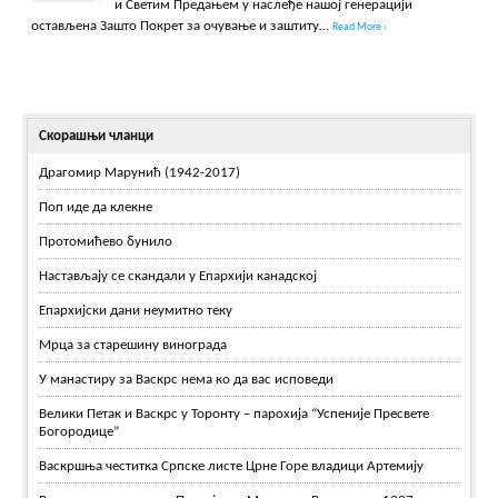
и Светим Предањем у наслеђе нашој генерацији
остављена Зашто Покрет за очување и заштиту…
Read More ›
Скорашњи чланци
Драгомир Марунић (1942-2017)
Поп иде да клекне
Протомићево бунило
Настављају се скандали у Епархији канадској
Епархијски дани неумитно теку
Мрца за старешину винограда
У манастиру за Васкрс нема ко да вас исповеди
Велики Петак и Васкрс у Торонту – парохија “Успеније Пресвете
Богородице”
Васкршња честитка Српске листе Црне Горе владици Артемију