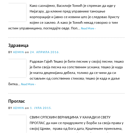
Како сазнајемо, Василије Томић је спреман да иде у
Нијагару, да клекне пред управнике тамошње
корпорације и јавно се извини што је следовао Христу
којем се заклео. А како је Томић некад говорио о тим
истим управницима, погледајте овде. Поп…
Read More ›
Здравица
BY
ADMIN
on
24. АПРИЛА 2016.
Радован Гајић Тешко је бити песник у својој песми; тешко
је бити своја песма на сопственим уснама; тешко је када
је магла деценијама дебела, толико да се чини да си
остављен од сопствених стихова; тешко је када и даље
битка…
Read More ›
Проглас
BY
ADMIN
on
1. ЈУЛА 2015.
СВИМ СРПСКИМ ВЕРНИЦИМА У КАНАДИ И СВЕТУ
ПРОГЛАС да нам се придружите у борби за своја права у
својој Цркви, права од Бога дата, Крштењем примљена,