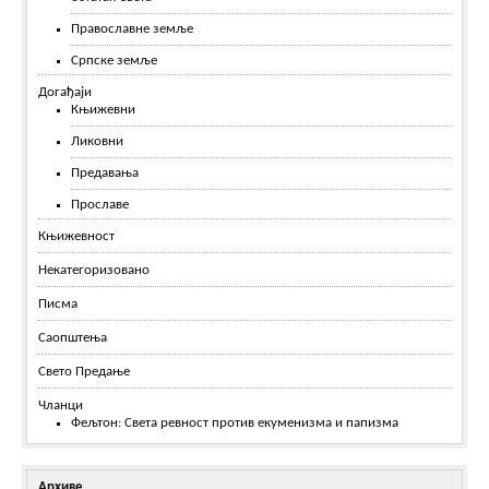
Православне земље
Српске земље
Догађаји
Књижевни
Ликовни
Предавања
Прославе
Књижевност
Некатегоризовано
Писма
Саопштења
Свето Предање
Чланци
Фељтон: Света ревност против екуменизма и папизма
Архиве