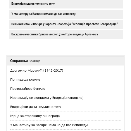
Епархијски дани неумитно теку
У манастиру за Васкрс нема ко да вас исповеди
Велики Петак и Васкрс у Торонту – парохија “Успеније Пресвете Богородице”
Васкршња честитка Српске листе Црне Горе владици Артемију
Скорашњи чланци
Драгомир Марунић (1942-2017)
Поп иде да клекне
Протомићево бунило
Настављају се скандали у Епархији канадској
Епархијски дани неумитно теку
Мрца за старешину винограда
У манастиру за Васкрс нема ко да вас исповеди