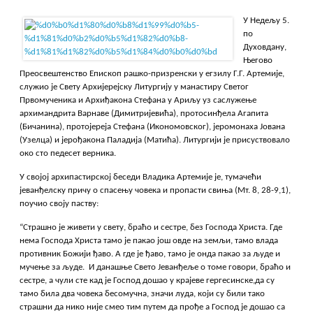
У
Недељу 5.
по
Духовдану,
Његово
Преосвештенство Епископ рашко-призренски у егзилу Г.Г. Артемије,
служио је Свету Архијерејску Литургију у манастиру Светог
Првомученика и Архиђакона Стефана у Ариљу
уз саслужење
архимандрита Варнаве (Димитријевића), протосинђела Агапита
(Бичанина), протојереја Стефана (Икономовског), јеромонаха Јована
(Узелца) и јерођакона Паладија (Матића). Литургији је присуствовало
око сто педесет верника.
У својој архипастирској беседи Владика Артемије је, тумачећи
јеванђелску причу о спасењу човека и пропасти свиња (Мт. 8, 28-9,1),
поучио своју паству:
“Страшно је живети у свету, браћо и сестре, без Господа Христа. Где
нема Господа Христа тамо је пакао још овде на земљи, тамо влада
противник Божији ђаво. А где је ђаво, тамо је онда пакао за људе и
мучење за људе. И данашње Свето Јеванђеље о томе говори, браћо и
сестре, а чули сте кад је Господ дошао у крајеве гергесинске,да су
тамо била два човека бесомучна, значи луда, који су били тако
страшни да нико није смео тим путем да прође а Господ је дошао са