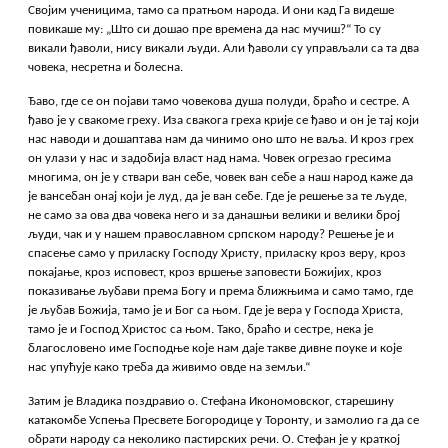
Својим ученицима, тамо са пратњом народа. И они кад Га видеше
повикаше му: „Што си дошао пре времена да нас мучиш?“ То су
викали ђаволи, нису викали људи. Али ђаволи су управљали са та два
човека, несретна и болесна.
Ђаво, где се он појави тамо човекова душа полуди, браћо и сестре. А
ђаво је у свакоме греху. Иза свакога греха крије се ђаво и он је тај који
нас наводи и дошаптава нам да чинимо оно што не ваља. И кроз грех
он улази у нас и задобија власт над нама. Човек огрезао гресима
многима, он је у ствари ван себе, човек ван себе а наш народ каже да
је вансебан онај који је луд, да је ван себе. Где је решење за те људе,
не само за ова два човека него и за данашњи велики и велики број
људи, чак и у нашем православном српском народу? Решење је и
спасење само у приласку Господу Христу, приласку кроз веру, кроз
покајање, кроз исповест, кроз вршење заповести Божијих, кроз
показивање љубави према Богу и према ближњима и само тамо, где
је љубав Божија, тамо је и Бог са њом. Где је вера у Господа Христа,
тамо је и Господ Христос са њом. Тако, браћо и сестре, нека је
благословено име Господње које нам даје такве дивне поуке и које
нас упућује како треба да живимо овде на земљи.“
Затим је Владика поздравио о. Стефана Икономовског, старешину
катакомбе Успења Пресвете Богородице у Торонту, и замолио га да се
обрати народу са неколико пастирских речи. О. Стефан је у краткој