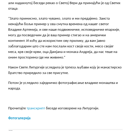
али надахнутој беседи рекао о Светој Вери да примајући је од Светих
отаца:
“Злато примисмо, злато чувамо, злато и ми предајемо. Заиста
немајући бољи пример у ова смутна времена од нашег светог
Владике Артемија, и ове наше подвижничке, исповедничке епархије,
могу да посведочим да је ваш пример стигао и на амерички
континент. И хоћу да искористим ову прилику, да вам јавно
заблагодарим што сте нам послали кост своје кости, месо својег
меса, крв своје крви, оца Дамјана и монаха Андреја, да нас теше на
оним просторима где ми живимо.“
Након Свете Литургије уследила је трпеза љубави коју је манастирско
братство приредило за све присутне.
Потом је уследило заједничко фотографисање владике монаштва и
народа.
Прочитајте
транскрипт
беседе изговорене на Литургији.
Фотогалерија