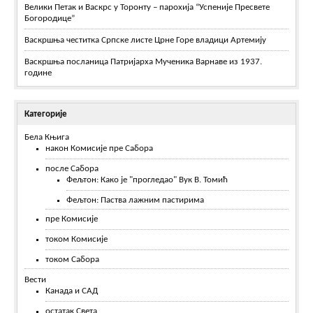
Велики Петак и Васкрс у Торонту – парохија “Успеније Пресвете
Богородице”
Васкршња честитка Српске листе Црне Горе владици Артемију
Васкршња посланица Патријарха Мученика Варнаве из 1937.
године
Категорије
Бела Књига
након Комисије пре Сабора
после Сабора
Фељтон: Како је "прогледао" Вук В. Томић
Фељтон: Паства лажним пастирима
пре Комисије
током Комисије
током Сабора
Вести
Канада и САД
остатак Света