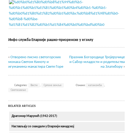
Инфо служба Епархије рашко-призренске у егзилу
‹
Отворено писмо светогорских
Празник Богородице Тројеручице
монаха Светом Киноту и
и Сабор младости и родитељства
игуманима манастира Свете Горе
на Златибору
›
Categories:
Вести
,
Српске земље
Ознаке:
катакомба
,
Светосавље
RELATED ARTICLES
Драгомир Марунић (1942-2017)
Настављају се скандали у Епархији канадској