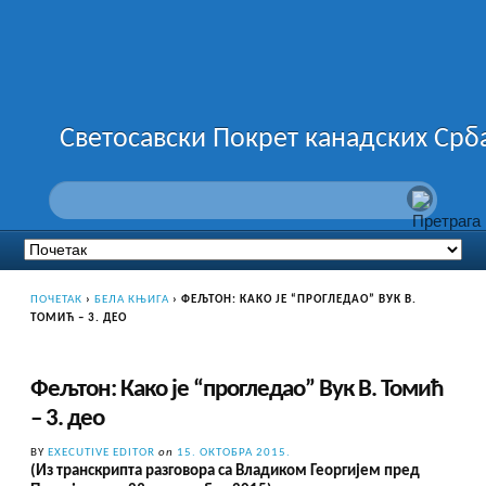
Светосавски Покрет канадских Срб
ПОЧЕТАК
›
БЕЛА КЊИГА
›
ФЕЉТОН: КАКО ЈЕ “ПРОГЛЕДАО” ВУК В.
ТОМИЋ – 3. ДЕО
Фељтон: Како је “прогледао” Вук В. Томић
– 3. део
BY
EXECUTIVE EDITOR
on
15. ОКТОБРА 2015.
(Из транскрипта разговора са Владиком Георгијем пред