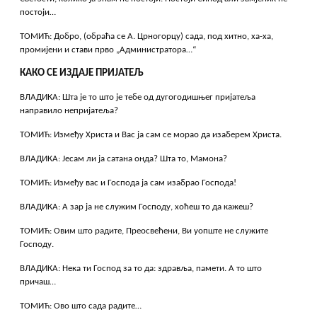
постоји…
ТОМИЋ: Добро, (обраћа се А. Црногорцу) сада, под хитно, ха-ха,
промијени и стави прво „Администратора…“
КАКО СЕ ИЗДАЈЕ ПРИЈАТЕЉ
ВЛАДИКА: Шта је то што је тебе од дугогодишњег пријатеља
направило непријатеља?
ТОМИЋ: Између Христа и Вас ја сам се морао да изаберем Христа.
ВЛАДИКА: Јесам ли ја сатана онда? Шта то, Мамона?
ТОМИЋ: Између вас и Господа ја сам изабрао Господа!
ВЛАДИКА: А зар ја не служим Господу, хоћеш то да кажеш?
ТОМИЋ: Овим што радите, Преосвећени, Ви уопште не служите
Господу.
ВЛАДИКА: Нека ти Господ за то да: здравља, памети. А то што
причаш…
ТОМИЋ: Ово што сада радите…