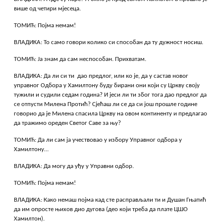
више од четири мјесеца.
ТОМИЋ: Појма немам!
ВЛАДИКА: То само говори колико си способан да ту дужност носиш.
ТОМИЋ: Ја знам да сам неспособан. Прихватам.
ВЛАДИКА: Да ли си ти дао предлог, или ко је, да у састав новог
управног Одбора у Хамилтону буду бирани они који су Цркву своју
тужили и судили седам година? И јеси ли ти због тога дао предлог да
се отпусти Милена Протић? Сјећаш ли се да си још прошле године
говорио да је Милена спасила Цркву на овом континенту и предлагао
да тражимо ореден Светог Саве за њу?
ТОМИЋ: Да ли сам ја учествовао у избору Управног одбора у
Хамилтону…
ВЛАДИКА: Да могу да уђу у Управни одбор.
ТОМИЋ: Појма немам!
ВЛАДИКА: Како немаш појма кад сте расправљали ти и Душан Гњатић
да им опросте њихов дио дугова (део који треба да плате ЦШО
Хамилтон).