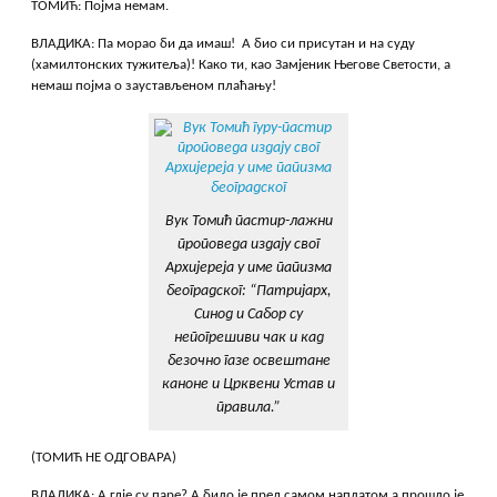
ТОМИЋ: Појма немам.
ВЛАДИКА: Па морао би да имаш! А био си присутан и на суду
(хамилтонских тужитеља)! Како ти, као Замјеник Његове Светости, а
немаш појма о заустављеном плаћању!
Вук Томић пастир-лажни
проповеда издају свог
Архијереја у име папизма
београдског: “Патријарх,
Синод и Сабор су
непогрешиви чак и кад
безочно газе освештане
каноне и Црквени Устав и
правила.”
(ТОМИЋ НЕ ОДГОВАРА)
ВЛАДИКА: А гдје су паре? А било је пред самом наплатом а прошло је