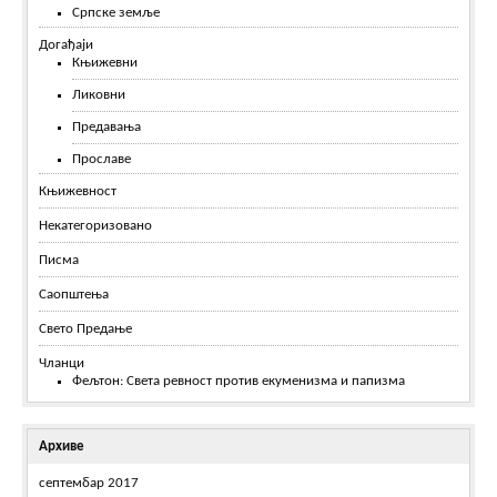
Српске земље
Догађаји
Књижевни
Ликовни
Предавања
Прославе
Књижевност
Некатегоризовано
Писма
Саопштења
Свето Предање
Чланци
Фељтон: Света ревност против екуменизма и папизма
Архиве
септембар 2017