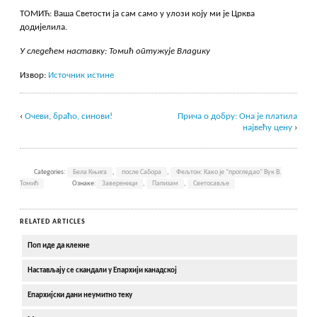
ТОМИЋ: Ваша Светости ја сам само у улози коју ми је Црква
додијелила.
У следећем наставку: Томић оптужује Владику
Извор:
Источник истине
‹
Очеви, браћо, синови!
Прича о добру: Она је платила
највећу цену
›
Categories:
Бела Књига
,
после Сабора
,
Фељтон: Како је "прогледао" Вук В.
Томић
Ознаке:
Завереници
,
Папизам
,
Светосавље
RELATED ARTICLES
Поп иде да клекне
Настављају се скандали у Епархији канадској
Епархијски дани неумитно теку