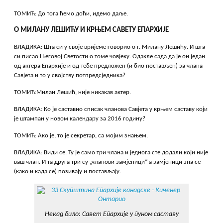
ТОМИЋ: До тога ћемо доћи, идемо даље.
О МИЛАНУ ЛЕШИЋУ И КРЊЕМ САВЕТУ ЕПАРХИЈЕ
ВЛАДИКА: Шта си у своје вријеме говорио о г. Милану Лешићу. И шта
си писао Његовој Светости о томе човјеку. Одакле сада да је он један
од актера Епархије и од тебе предложен (и био постављен) за члана
Савјета и то у својству потпредсједника?
ТОМИЋ:Милан Лешић, није никакав актер.
ВЛАДИКА: Ко је саставио списак чланова Савјета у крњем саставу који
је штампан у новом календару за 2016 годину?
ТОМИЋ: Ако је, то је секретар, са мојим знањем.
ВЛАДИКА: Види се. Ту је само три члана и једнога сте додали који није
ваш члан. И та друга три су „чланови замјеници“ а замјеници зна се
(како и када се) позивају и постављају.
Некад било: Савет Епархије у пуном саставу