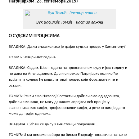
Патријархом, 23. септембра 2015)
Вук Василије Томић – пастир лажни
О СУДСКИМ ПРОЦЕСИМА
ВЛАДИКА: Да ли знаш колико је трајао судски процес у Хамилтону?
ТОМИЋ: Четири-пет година.
ВЛАДИКА: Седам. Шест година на првостепеном суду и још годину и
по дана на Апелационом. Да ли си рекао Патријарху колико ће
трајати и колико ће коштати овај процес који форсирате и ти и
остали.
ТОМИЋ: Рекли смо Његовој Светости и добили смо од адвоката,
добили смо како, не могу да кажем апрејзел већ процјену
званичника, као савјет, професионални савјет, и речено нам је да то
може да траје годинама.
ВЛАДИКА: Сјећаш се да су Хамилтонци покренули…
ТОМИЋ: И ми немамо избора да бисмо Епархију поставили на њене