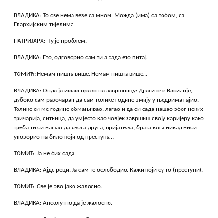
ВЛАДИКА: То све нема везе са мном. Можда (има) са тобом, са
Епархијским тијелима.
ПАТРИЈАРХ: Ту је проблем.
ВЛАДИКА: Ето, одговорио сам ти а сада ето питај.
ТОМИЋ: Немам ништа више. Немам ништа више…
ВЛАДИКА: Онда ја имам право на завршницу: Драги оче Василије,
дубоко сам разочаран да сам толике године змију у њедрима гајио.
Толике си ме године обмањивао, лагао и да си сада нашао због неких
тричарија, ситница, да умјесто као човјек завршиш своју каријеру како
треба ти си нашао да свога друга, пријатеља, брата кога никад ниси
упозорио на било који од преступа…
ТОМИЋ: Ја не бих сада.
ВЛАДИКА: Ајде реци. Ја сам те ослободио. Кажи који су то (преступи).
ТОМИЋ: Све је ово јако жалосно.
ВЛАДИКА: Апсолутно да је жалосно.