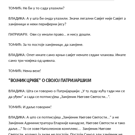
ТОМИЋ: Не би у то сада улазили?
ВЛАДИКА: А у шта би онда улазили. Значи легални Савјет није Савјет а
замјеници и неки периферни јесу?
ПАТРИЈАРХ: Ови су имали право… и нису дошли.
ТОМИЋ: За то постоје замјеници, да замјене.
ВЛАДИКА: Опет имате само крњи савјет немате седам чланова. Имате
само три човјека од цивила.
ТОМИЋ: Нема везе!
“ВОЈНИК ЦРКВЕ” О СВОЈОЈ ПАТРИЈАРШИЈИ
ВЛАДИКА: Шта си говорио о Патријаршији: „У ту луду кућу гади ми се
да уђем“ а сада се потписујеш „Замјеник Његове Светости…“.
ТОМИЋ: И даље говорим!
ВЛАДИКА: А што се потписујеш „Замјеник Његове Светости…“ а не
Замјеник Администратора Епархије канадске, Његове Светости и тако
даље….“ То се зове Наполеонов комплекс… Замјеник Његове
Светости, колико ја знам не постоји. Постоји Синод али замјеник не