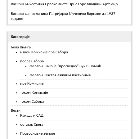
Васкршња честитка Српске листе Црне Горе владици Артемију
Васкршња посланица Патријарха Мученика Варнаве из 1937.
године
Категорије
Бела Књига
након Комисије пре Сабора
после Сабора
Фељтон: Како је "прогледао" Вук В. Томић
Фељтон: Паства лажним пастирима
пре Комисије
током Комисије
током Сабора
Вести
Канада и САД
остатак Света
Православне земље