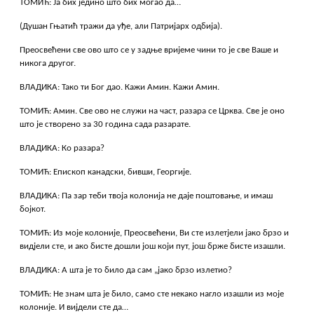
ТОМИЋ: Ја бих једино што бих могао да…
(Душан Гњатић тражи да уђе, али Патријарх одбија).
Преосвећени све ово што се у задње вријеме чини то је све Ваше и
никога другог.
ВЛАДИКА: Тако ти Бог дао. Кажи Амин. Кажи Амин.
ТОМИЋ: Амин. Све ово не служи на част, разара се Црква. Све је оно
што је створено за 30 година сада разарате.
ВЛАДИКА: Ко разара?
ТОМИЋ: Епископ канадски, бивши, Георгије.
ВЛАДИКА: Па зар теби твоја колонија не даје поштовање, и имаш
бојкот.
ТОМИЋ: Из моје колоније, Преосвећени, Ви сте излетјели јако брзо и
видјели сте, и ако бисте дошли још који пут, још брже бисте изашли.
ВЛАДИКА: А шта је то било да сам „јако брзо излетио?
ТОМИЋ: Не знам шта је било, само сте некако нагло изашли из моје
колоније. И вијдели сте да…