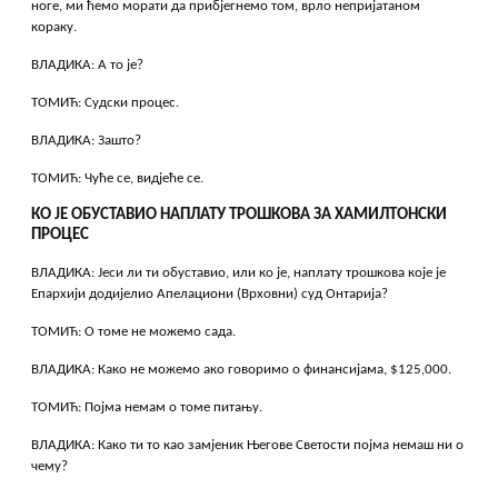
ноге, ми ћемо морати да прибјегнемо том, врло непријатаном
кораку.
ВЛАДИКА: А то је?
ТОМИЋ: Судски процес.
ВЛАДИКА: Зашто?
ТОМИЋ: Чуће се, видјеће се.
КО ЈЕ ОБУСТАВИО НАПЛАТУ ТРОШКОВА ЗА ХАМИЛТОНСКИ
ПРОЦЕС
ВЛАДИКА: Јеси ли ти обуставио, или ко је, наплату трошкова које је
Епархији додијелио Апелациони (Врховни) суд Онтарија?
ТОМИЋ: О томе не можемо сада.
ВЛАДИКА: Како не можемо ако говоримо о финансијама, $125,000.
ТОМИЋ: Појма немам о томе питању.
ВЛАДИКА: Како ти то као замјеник Његове Светости појма немаш ни о
чему?