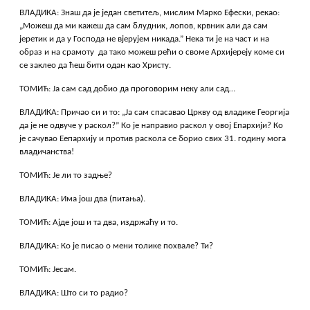
ВЛАДИКА: Знаш да је један светитељ, мислим Марко Ефески, рекао:
„Можеш да ми кажеш да сам блудник, лопов, крвник али да сам
јеретик и да у Господа не вјерујем никада.” Нека ти је на част и на
образ и на срамоту да тако можеш рећи о своме Архијереју коме си
се заклео да ћеш бити одан као Христу.
ТОМИЋ: Ја сам сад добио да проговорим неку али сад…
ВЛАДИКА: Причао си и то: „Ја сам спасавао Цркву од владике Георгија
да је не одвуче у раскол?” Ко је направио раскол у овој Епархији? Ко
је сачувао Еепархију и против раскола се борио свих 31. годину мога
владичанства!
ТОМИЋ: Је ли то задње?
ВЛАДИКА: Има још два (питања).
ТОМИЋ: Ајде још и та два, издржаћу и то.
ВЛАДИКА: Ко је писао о мени толике похвале? Ти?
ТОМИЋ: Јесам.
ВЛАДИКА: Што си то радио?