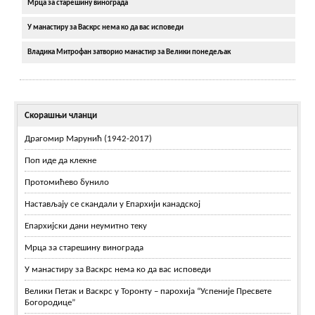
Мрца за старешину винограда
У манастиру за Васкрс нема ко да вас исповеди
Владика Митрофан затворио манастир за Велики понедељак
Скорашњи чланци
Драгомир Марунић (1942-2017)
Поп иде да клекне
Протомићево бунило
Настављају се скандали у Епархији канадској
Епархијски дани неумитно теку
Мрца за старешину винограда
У манастиру за Васкрс нема ко да вас исповеди
Велики Петак и Васкрс у Торонту – парохија “Успеније Пресвете
Богородице”