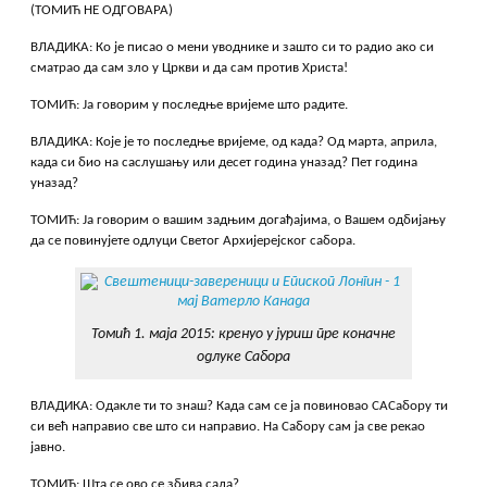
(ТОМИЋ НЕ ОДГОВАРА)
ВЛАДИКА: Ко је писао о мени уводнике и зашто си то радио ако си
сматрао да сам зло у Цркви и да сам против Христа!
ТОМИЋ: Ја говорим у последње вријеме што радите.
ВЛАДИКА: Које је то последње вријеме, од када? Од марта, априла,
када си био на саслушању или десет година уназад? Пет година
уназад?
ТОМИЋ: Ја говорим о вашим задњим догађајима, о Вашем одбијању
да се повинујете одлуци Светог Архијерејског сабора.
Томић 1. маја 2015: кренуо у јуриш пре коначне
одлуке Сабора
ВЛАДИКА: Одакле ти то знаш? Када сам се ја повиновао САСабору ти
си већ направио све што си направио. На Сабору сам ја све рекао
јавно.
ТОМИЋ: Шта се ово се збива сада?