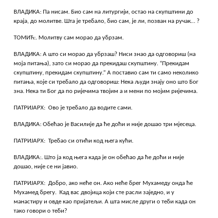
ВЛАДИКА: Па нисам. Био сам на литургији, остао на скупштини до
краја, до молитве. Шта је требало, био сам, је ли, позван на ручак… ?
ТОМИЋ:. Молитву сам морао да убрзам.
ВЛАДИКА: А што си морао да убрзаш? Ниси знао да одговориш (на
моја питања), зато си морао да прекидаш скупштину. “Прекидам
скупштину, прекидам скупштину.” А поставио сам ти само неколико
питања, које си требало да одговориш: Нека људи знају оно што Бог
зна. Нека ти Бог да по ријечима твојим а и мени по мојим ријечима.
ПАТРИЈАРХ: Ово је требало да водите сами.
ВЛАДИКА: Обећао је Василије да ће доћи и није дошао три мјесеца.
ПАТРИЈАРХ: Требао си отићи код њега кући.
ВЛАДИКА:. Што ја код њега када је он обећао да ће доћи и није
дошао, није се ни јавио.
ПАТРИЈАРХ: Добро, ако неће он. Ако неће брег Мухамеду онда ће
Мухамед брегу. Кад вас двојица који сте расли заједно, и у
манастиру и овде као пријатељи. А шта мисле други о теби када он
тако говори о теби?