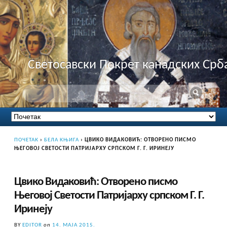
Светосавски Покрет канадских Срб
ПОЧЕТАК
›
БЕЛА КЊИГА
›
ЦВИКО ВИДАКОВИЋ: ОТВОРЕНО ПИСМО
ЊЕГОВОЈ СВЕТОСТИ ПАТРИЈАРХУ СРПСКОМ Г. Г. ИРИНЕЈУ
Цвико Видаковић: Отворено писмо
Његовој Светости Патријарху српском Г. Г.
Иринеју
BY
EDITOR
on
14. МАЈА 2015.