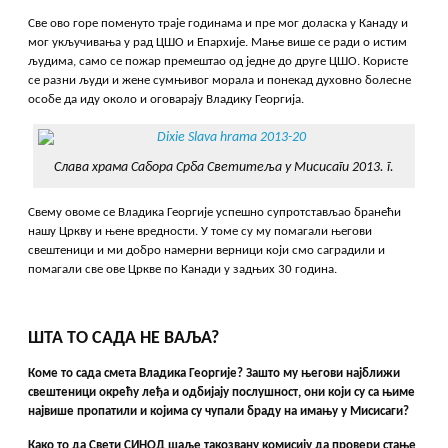
Све ово горе поменуто траје годинама и пре мог доласка у Канаду и
мог укључивања у рад ЦШО и Епархије. Мање више се ради о истим
људима, само се пожар премештао од једне до друге ЦШО. Користе
се разни људи и жене сумњивог морала и понекад духовно болесне
особе да иду около и оговарају Владику Георгија.
Слава храма Сабора Срба Светитеља у Мисисаги 2013. г.
Свему овоме се Владика Георгије успешно супротстављао бранећи
нашу Цркву и њене вредности. У томе су му помагали његови
свештеници и ми добро намерни верници који смо саградили и
помагали све ове Цркве по Канади у задњих 30 година.
ШТА ТО САДА НЕ ВАЉА?
Коме то сада смета Владика Георгије? Зашто му његови најближи
свештеници окрећу леђа и одбијају послушност, они који су са њиме
највише пропатили и којима су чупали браду на имању у Мисисаги?
Како то да Свети СИНОД шаље такозвану комисију да провери стање