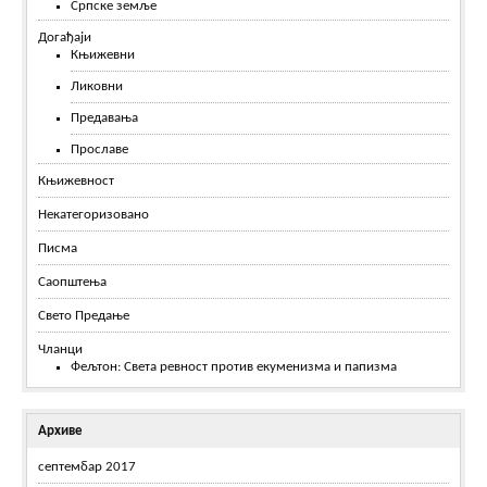
Српске земље
Догађаји
Књижевни
Ликовни
Предавања
Прославе
Књижевност
Некатегоризовано
Писма
Саопштења
Свето Предање
Чланци
Фељтон: Света ревност против екуменизма и папизма
Архиве
септембар 2017