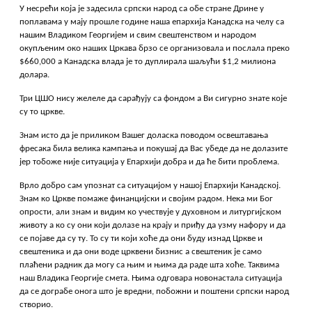
У несрећи која је задесила српски народ са обе стране Дрине у
поплавама у мају прошле године наша епархија Канадска на челу са
нашим Владиком Георгијем и свим свештенством и народом
окупљеним око наших Цркава брзо се организовала и послала преко
$660,000 а Канадска влада је то дуплирала шаљући $1,2 милиона
долара.
Три ЦШО нису желеле да сарађују са фондом а Ви сигурно знате које
су то цркве.
Знам исто да је приликом Вашег доласка поводом освештавања
фресака била велика кампања и покушај да Вас убеде да не долазите
јер тобоже није ситуација у Епархији добра и да ће бити проблема.
Врло добро сам упознат са ситуацијом у нашој Епархији Канадској.
Знам ко Цркве помаже финанцијски и својим радом. Нека ми Бог
опрости, али знам и видим ко учествује у духовном и литургијском
животу а ко су они који долазе на крају и приђу да узму нафору и да
се појаве да су ту. То су ти који хоће да они буду изнад Цркве и
свештеника и да они воде црквени бизнис а свештеник је само
плаћени радник да могу са њим и њима да раде шта хоће. Таквима
наш Владика Георгије смета. Њима одговара новонастала ситуација
да се дограбе онога што је вредни, побожни и поштени српски народ
створио.