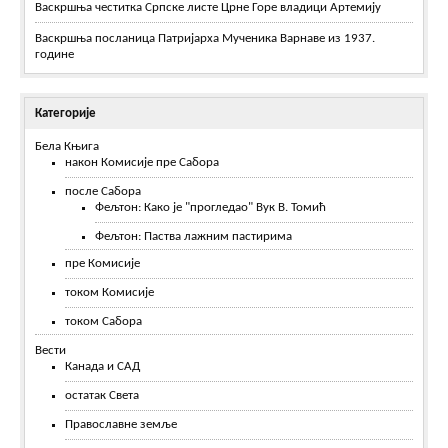
Васкршња честитка Српске листе Црне Горе владици Артемију
Васкршња посланица Патријарха Мученика Варнаве из 1937.
године
Категорије
Бела Књига
након Комисије пре Сабора
после Сабора
Фељтон: Како је "прогледао" Вук В. Томић
Фељтон: Паства лажним пастирима
пре Комисије
током Комисије
током Сабора
Вести
Канада и САД
остатак Света
Православне земље