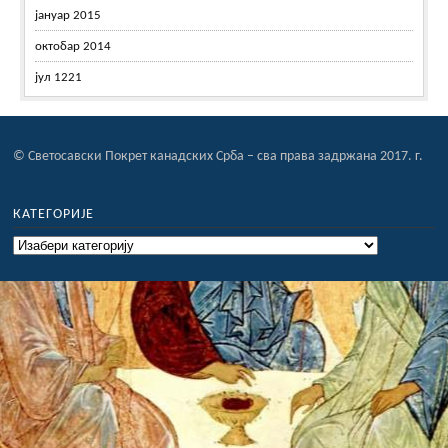
јануар 2015
октобар 2014
јул 1221
© Светосавски Покрет канадских Срба – сва права задржана 2017. г.
КАТЕГОРИЈЕ
Категорије