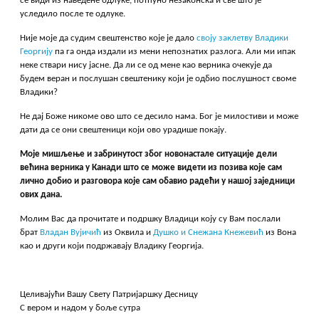
се види из наведене одлуке, потпуно незаконска и све што је
уследило после те одлуке.
Није моје да судим свештенство које је дало
своју заклетву Владики
Георгију
па га онда издали из мени непознатих разлога. Али ми ипак
неке ствари нису јасне. Да ли се од мене као верника очекује да
будем веран и послушан свештенику који је одбио послушност своме
Владики?
Не дај Боже никоме ово што се десило нама. Бог је милостиви и може
дати да се они свештеници који ово урадише покају.
Моје мишљење и забринутост због новонастале ситуације дели
већина верника у Канади што се може видети из позива које сам
лично добио и разговора које сам обавио радећи у нашој заједници
ових дана.
Молим Вас да прочитате и подршку Владици коју су Вам послали
брат
Владан Вујичић
из Оквила и
Душко и Снежана Кнежевић
из Вона
као и други који подржавају Владику Георгија.
Целивајући Вашу Свету Патријаршку Десницу
С вером и надом у боље сутра