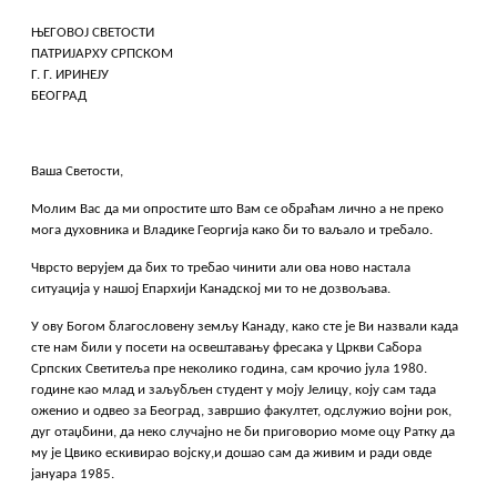
ЊЕГОВОЈ СВЕТОСТИ
ПАТРИЈАРХУ СРПСКОМ
Г. Г. ИРИНЕЈУ
БЕОГРАД
Ваша Светости,
Молим Вас да ми опростите што Вам се обраћам лично а не преко
мога духовника и Владике Георгија како би то ваљало и требало.
Чврсто верујем да бих то требао чинити али ова ново настала
ситуација у нашој Епархији Канадској ми то не дозвољава.
У ову Богом благословену земљу Канаду, како сте је Ви назвали када
сте нам били у посети на освештавању фресака у Цркви Сабора
Српских Светитеља пре неколико година, сам крочио јула 1980.
године као млад и заљубљен студент у моју Јелицу, коју сам тада
оженио и одвео за Београд, завршио факултет, одслужио војни рок,
дуг отаџбини, да неко случајно не би приговорио моме оцу Ратку да
му је Цвико ескивирао војску,и дошао сам да живим и ради овде
јануара 1985.