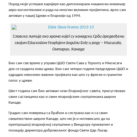
Поред моје успешне каријере као дипломирани машински инжењер
аеро-космотехнике и рада на многим великим пројектима, врло сам
активан у нашој Цркви и Епархији од 1994.
Славска литија око храма којег су канадски Срби предвођени
својим Епископом Георгијем подигли Богу и роду – Мисисага,
Онтарио, Канада
Био сам све време у управи ЦШО Свети Сава у Торонту и Мисисаги
док се градила нова црква. Био сам четири године председник ЦШО и
одрадио неколико важних пројеката као што су фреске и гранитни
патос у цркви.
Шест година сам био активан члан Епархијског савета, присуствовао
свим састанцима као и свим епархијским скупштинама широм
Канаде.
Градио сам поверења са браћом и сестрама као и са свим
свештенством широм Канаде, што ме је и мотивисало да на
претпрошлој eпaрхијској скупштини у Виндзору прихватим и
позицију директора добровољног фонда Свети Цар Лазар.