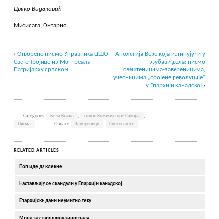
Цвико Видаковић
Мисисага, Онтарио
‹
Отворено писмо Управника ЦШО
Aпологија Вере која истинујући у
Свете Тројице из Монтреала
љубави дела: писмо
Патријарху српском
свештеницима-завереницима,
учесницима „обојене револуције“
у Епархији канадској
›
Categories:
Бела Књига
,
након Комисије пре Сабора
,
Писма
Ознаке:
Завереници
,
Светосавље
RELATED ARTICLES
Поп иде да клекне
Настављају се скандали у Епархији канадској
Епархијски дани неумитно теку
Мрца за старешину винограда