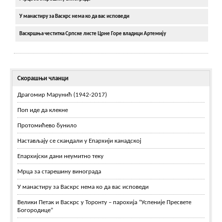
У манастиру за Васкрс нема ко да вас исповеди
Васкршња честитка Српске листе Црне Горе владици Артемију
Скорашњи чланци
Драгомир Марунић (1942-2017)
Поп иде да клекне
Протомићево бунило
Настављају се скандали у Епархији канадској
Епархијски дани неумитно теку
Мрца за старешину винограда
У манастиру за Васкрс нема ко да вас исповеди
Велики Петак и Васкрс у Торонту – парохија “Успеније Пресвете
Богородице”