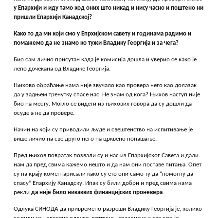
у Епархији и иду тамо код оних што никад и нису часно и поштено ни
пришли Епархији Канадској?
Како то да ми који смо у Епрхијском савету и годинама радимо и
помажемо да не знамо ко тужи Владику Георгија и за чега?
Био сам лично присутан када је комисија дошла и уверио се како је
лепо дочекана од Владике Георгија.
Њихово обраћање нама није звучало као провера него као долазак
да у задњем тренутку спасе нас. Не знам од кога? Њихов наступ није
био на месту. Могло се видети из њихових говора да су дошли да
осуде а не да провере.
Начин на који су приводили људе и свештенство на испитивање је
више личио на све друго него на црквено понашање.
Пред њихов повратак позвали су и нас из Епархијског Савета и дали
нам да пред свима кажемо нешто и да нам они поставе питања. Опет
су на крају коментарисали како су ето они само ту да “помогну да
спасу” Епархију Канадску. Ипак су били добри и пред свима нама
рекли
да није било никаквих финанцијских проневера
.
Одлука СИНОДА да привремено разреши Владику Георгија је, колико