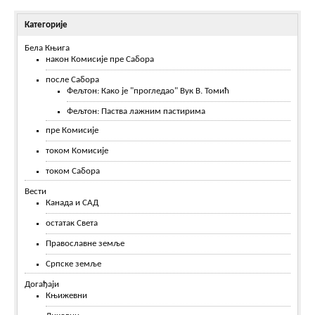
Категорије
Бела Књига
након Комисије пре Сабора
после Сабора
Фељтон: Како је "прогледао" Вук В. Томић
Фељтон: Паства лажним пастирима
пре Комисије
током Комисије
током Сабора
Вести
Канада и САД
остатак Света
Православне земље
Српске земље
Догађаји
Књижевни