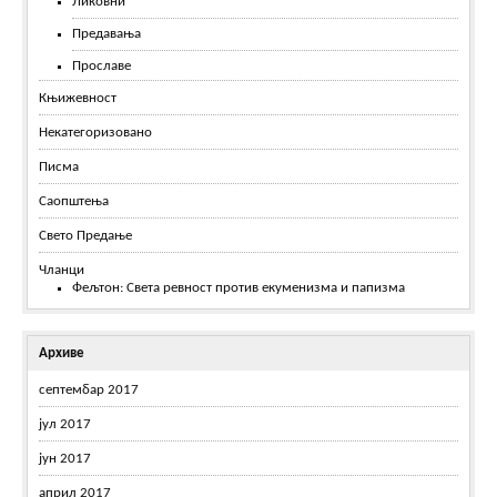
Ликовни
Предавања
Прославе
Књижевност
Некатегоризовано
Писма
Саопштења
Свето Предање
Чланци
Фељтон: Света ревност против екуменизма и папизма
Архиве
септембар 2017
јул 2017
јун 2017
април 2017