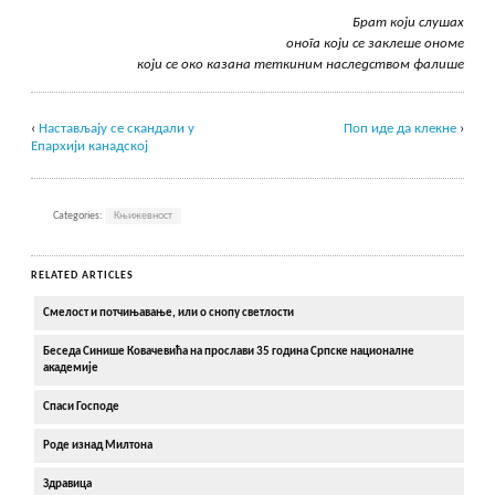
Брат који слушах
онога који се заклеше ономе
који се око казана теткиним наследством фалише
‹
Настављају се скандали у
Поп иде да клекне
›
Епархији канадској
Categories:
Књижевност
RELATED ARTICLES
Смелост и потчињавање, или о снопу светлости
Беседа Синише Ковачевића на прослави 35 година Српске националне
академије
Спаси Господе
Роде изнад Милтона
Здравица