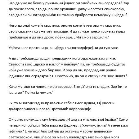
Зар да уже не беше у рукама ни једног од злобивих виноградара? Зар
да после свега, зар да, пошто урушише цркву и светост епископску,
зар да зли виноградарчићи ни толику храбрости немађаху, ниједан?
Него да онај коме је свастика, ономе коме је његова му свастика,
своју свастику са ужетом послаше. И да та уже преко гране за мрца
пребацише и да она дрско повикаше: „Ми смо завршили.“
Узјогуни се протиница, а ниједан виноградојереј ни да гукнуше.
А шта требаше да уради предрадник кога одаслаше заступник
Светости тако „дрско и нагло“ у пензију? Па, он требаше да буде тај
који уже узеше и дрво бираше. И зар да он, предрадник радне
јединице виноградарчића, Протомић, да он о свему незнаше ништа?
Како му, ако си човек, не би веровао. Ето: „У очи те гледам. Зар би те
ја лагао? Појма ја немам.“
Ех, то многодекадно прављење себе самог лудим, тај уносни
долароприносни посао Протомић корпорације.
Он само понекад у сну бунцаше: „И шта си мислио, мој брајко? Само
четири испраћаја? Теби вила на Дедињу, у Ужичку, је ли? А мене тако
јефтино? Е нећеш! Ако хоћеш да останеш у трону дедињско-
светосавском, увешће се за мене у календару месечно дан мога