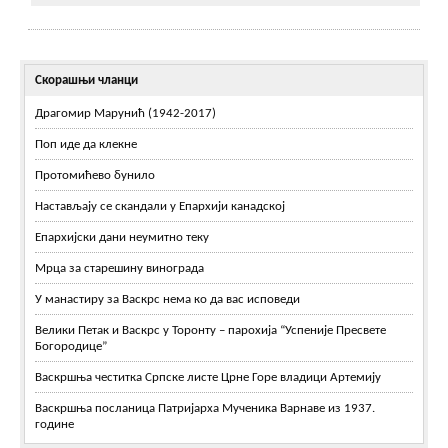
Скорашњи чланци
Драгомир Марунић (1942-2017)
Поп иде да клекне
Протомићево бунило
Настављају се скандали у Епархији канадској
Епархијски дани неумитно теку
Мрца за старешину винограда
У манастиру за Васкрс нема ко да вас исповеди
Велики Петак и Васкрс у Торонту – парохија “Успеније Пресвете
Богородице”
Васкршња честитка Српске листе Црне Горе владици Артемију
Васкршња посланица Патријарха Мученика Варнаве из 1937.
године