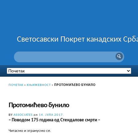
Светосавски Покрет канадских Срб
ПОЧЕТАК
›
КЊИЖЕВНОСТ
›
ПРОТОМИЋЕВО БУНИЛО
Протомићево бунило
BY
ASSOCIATES
on
14. ЈУЛА 2017.
– Поводом 175 година од Стендалове смрти –
Читасмо и згранусмо се.