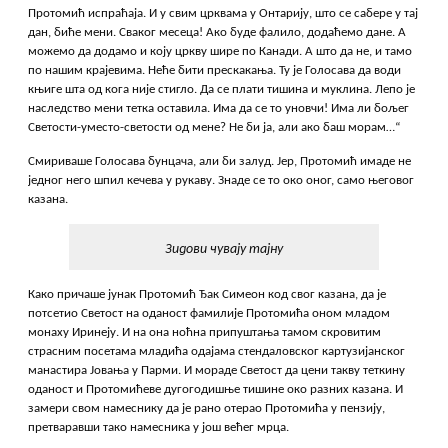
Протомић испраћаја. И у свим црквама у Онтарију, што се сабере у тај
дан, биће мени. Сваког месеца! Ако буде фалило, додаћемо дане. А
можемо да додамо и коју цркву шире по Канади. А што да не, и тамо
по нашим крајевима. Неће бити прескакања. Ту је Голосава да води
књиге шта од кога није стигло. Да се плати тишина и муклина. Лепо је
наследство мени тетка оставила. Има да се то уновчи! Има ли бољег
Светости-уместо-светости од мене? Не би ја, али ако баш морам…“
Смириваше Голосава бунцача, али би залуд. Јер, Протомић имаде не
једног него шпил кечева у рукаву. Знаде се то око оног, само његовог
казана.
Зидови чувају тајну
Како причаше јунак Протомић Ђак Симеон код свог казана, да је
потсетио Светост на оданост фамилије Протомића оном младом
монаху Иринеју. И на она ноћна припуштања тамом скровитим
страсним посетама младића одајама стендаловског картузијанског
манастира Јовања у Парми. И мораде Светост да цени такву теткину
оданост и Протомићеве дугогодишње тишине око разних казана. И
замери свом намеснику да је рано отерао Протомића у пензију,
претваравши тако намесника у још већег мрца.