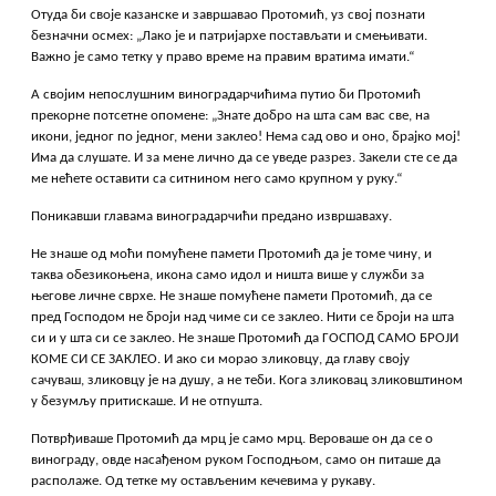
Отуда би своје казанске и завршавао Протомић, уз свој познати
безначни осмех: „Лако је и патријархе постављати и смењивати.
Важно је само тетку у право време на правим вратима имати.“
А својим непослушним виноградарчићима путио би Протомић
прекорне потсетне опомене: „Знате добро на шта сам вас све, на
икони, једног по једног, мени заклео! Нема сад ово и оно, брајко мој!
Има да слушате. И за мене лично да се уведе разрез. Закели сте се да
ме нећете оставити са ситнином него само крупном у руку.“
Поникавши главама виноградарчићи предано извршаваху.
Не знаше од моћи помућене памети Протомић да је томе чину, и
таква обезикоњена, икона само идол и ништа више у служби за
његове личне сврхе. Не знаше помућене памети Протомић, да се
пред Господом не броји над чиме си се заклео. Нити се броји на шта
си и у шта си се заклео. Не знаше Протомић да ГОСПОД САМО БРОЈИ
КОМЕ СИ СЕ ЗАКЛЕО. И ако си морао зликовцу, да главу своју
сачуваш, зликовцу је на душу, а не теби. Кога зликовац зликовштином
у безумљу притискаше. И не отпушта.
Потврђиваше Протомић да мрц је само мрц. Вероваше он да се о
винограду, овде насађеном руком Господњом, само он питаше да
располаже. Од тетке му остављеним кечевима у рукаву.