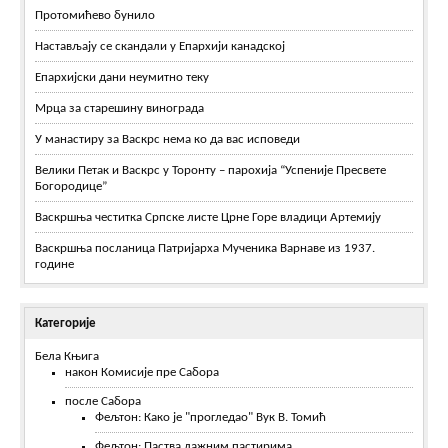
Протомићево бунило
Настављају се скандали у Епархији канадској
Епархијски дани неумитно теку
Мрца за старешину винограда
У манастиру за Васкрс нема ко да вас исповеди
Велики Петак и Васкрс у Торонту – парохија “Успеније Пресвете
Богородице”
Васкршња честитка Српске листе Црне Горе владици Артемију
Васкршња посланица Патријарха Мученика Варнаве из 1937.
године
Категорије
Бела Књига
након Комисије пре Сабора
после Сабора
Фељтон: Како је "прогледао" Вук В. Томић
Фељтон: Паства лажним пастирима