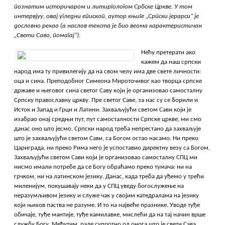
познатим историчаром и литиргологом Србске Цркве. У том
интервјуу, овај угледни епископ, аутор књиге „Српски јерарси“ је
дословно рекао (а наслов текста је био веома карактеристичан
„Свети Саво, помагај“):
Нећу претерати ако
кажем да наш српски
народ има ту привилегију да на свом челу има две свете личности:
оца и сина. Преподобног Симеона Мироточивог као творца српске
државе и његовог сина светог Саву који је организовао самосталну
Српску православну цркву. Пре светог Саве, за нас су се борили и
Исток и Запад и Грци и Латини. Захваљујући светом Сави који је
изабрао онај средњи пут, пут самосталности Српске цркве, ми смо
данас оно што јесмо. Српски народ треба непрестано да захваљује
што је захваљујући светом Сави, са Богом остао насамо. Ни преко
Цариграда, ни преко Рима него је успоставио директну везу са Богом.
Захваљујући светом Сави који је организовао самосталну СПЦ ми
нисмо имали потребе да се Богу обраћамо преко тумача: ни на
грчком, ни на латинском језику. Данас, када треба да уђемо у трећи
миленијум, покушавају неки да у СПЦ уведу богослужење на
неразумљивом језику и служе чак у својим катедралама на језику
који њихов паства не разуме. И то на највеће празнике. Уводе туђе
обичаје, туђе мантије, туђе камилавке, мислећи да на тај начин врше
службу Богу. Међутим, раде супротно од онога што је свети Сава