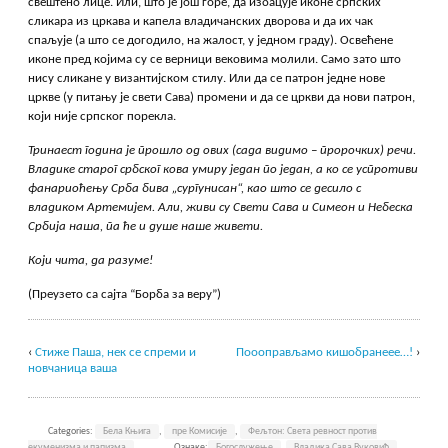
свештено лице. Или, што је још горе, да избацује иконе српских
сликара из цркава и капела владичанских дворова и да их чак
спаљује (а што се догодило, на жалост, у једном граду). Освећене
иконе пред којима су се верници вековима молили. Само зато што
нису сликане у византијском стилу. Или да се патрон једне нове
цркве (у питању је свети Сава) промени и да се цркви да нови патрон,
који није српског порекла.
Тринаест година је прошло од ових (сада видимо – пророчких) речи.
Владике старог србског кова умиру један по један, а ко се успротиви
фанариоћењу Срба бива „сургунисан“, као што се десило с
владиком Артемијем. Али, живи су Свети Сава и Симеон и Небеска
Србија наша, па ће и душе наше живети.
Који чита, да разуме!
(Преузето са сајта “Борба за веру”)
‹
Стиже Паша, нек се спреми и
Поооправљамо кишобранеее…!
›
новчаница ваша
Categories:
Бела Књига
,
пре Комисије
,
Фељтон: Света ревност против
екуменизма и папизма
Ознаке:
Богослужење
,
Владика Сава Вуковић
,