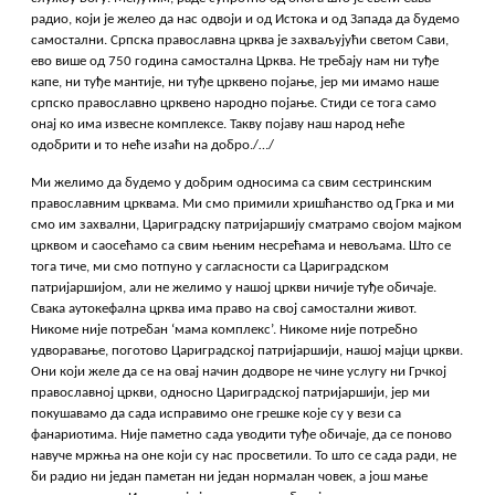
радио, који је желео да нас одвоји и од Истока и од Запада да будемо
самостални. Српска православна црква је захваљујући светом Сави,
ево више од 750 година самостална Црква. Не требају нам ни туђе
капе, ни туђе мантије, ни туђе црквено појање, јер ми имамо наше
српско православно црквено народно појање. Стиди се тога само
онај ко има извесне комплексе. Такву појаву наш народ неће
одобрити и то неће изаћи на добро./…/
Ми желимо да будемо у добрим односима са свим сестринским
православним црквама. Ми смо примили хришћанство од Грка и ми
смо им захвални, Цариградску патријаршију сматрамо својом мајком
црквом и саосећамо са свим њеним несрећама и невољама. Што се
тога тиче, ми смо потпуно у сагласности са Цариградском
патријаршијом, али не желимо у нашој цркви ничије туђе обичаје.
Свака аутокефална црква има право на свој самостални живот.
Никоме није потребан ‘мама комплекс’. Никоме није потребно
удворавање, поготово Цариградској патријаршији, нашој мајци цркви.
Они који желе да се на овај начин додворе не чине услугу ни Грчкој
православној цркви, односно Цариградској патријаршији, јер ми
покушавамо да сада исправимо оне грешке које су у вези са
фанариотима. Није паметно сада уводити туђе обичаје, да се поново
навуче мржња на оне који су нас просветили. То што се сада ради, не
би радио ни један паметан ни један нормалан човек, а још мање