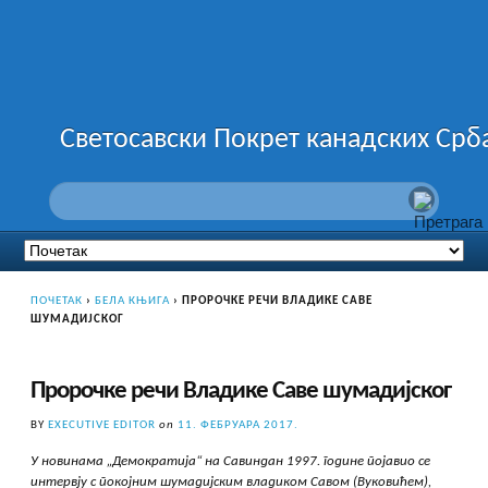
Светосавски Покрет канадских Срб
ПОЧЕТАК
›
БЕЛА КЊИГА
›
ПРОРОЧКЕ РЕЧИ ВЛАДИКЕ САВЕ
ШУМАДИЈСКОГ
Пророчке речи Владике Саве шумадијског
BY
EXECUTIVE EDITOR
on
11. ФЕБРУАРА 2017.
У новинама „Демократија“ на Савиндан 1997. године појавио се
интервју с покојним шумадијским владиком Савом (Вуковићем),