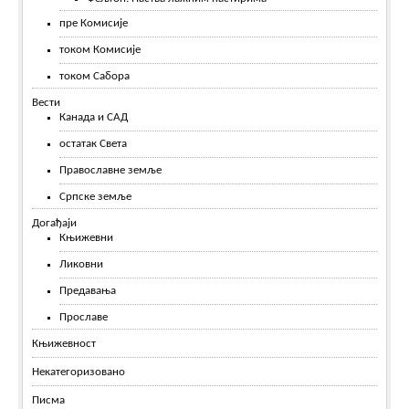
пре Комисије
током Комисије
током Сабора
Вести
Канада и САД
остатак Света
Православне земље
Српске земље
Догађаји
Књижевни
Ликовни
Предавања
Прославе
Књижевност
Некатегоризовано
Писма