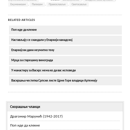
Екуменизам
,
Папизам
,
Православље
,
Светосавље
RELATED ARTICLES
Поп иде да клекне
Настављају се скандали у Епархији канадској
Епархијски дани неумитно теку
Мрца за старешину винограда
У манастиру за Васкрс нема ко да вас исповеди
Васкршња честитка Српске листе Црне Горе владици Артемију
Скорашњи чланци
Драгомир Марунић (1942-2017)
Поп иде да клекне