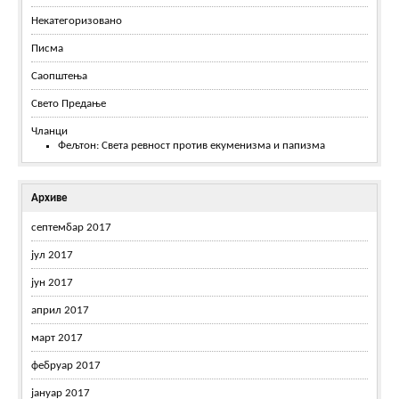
Некатегоризовано
Писма
Саопштења
Свето Предање
Чланци
Фељтон: Света ревност против екуменизма и папизма
Архиве
септембар 2017
јул 2017
јун 2017
април 2017
март 2017
фебруар 2017
јануар 2017