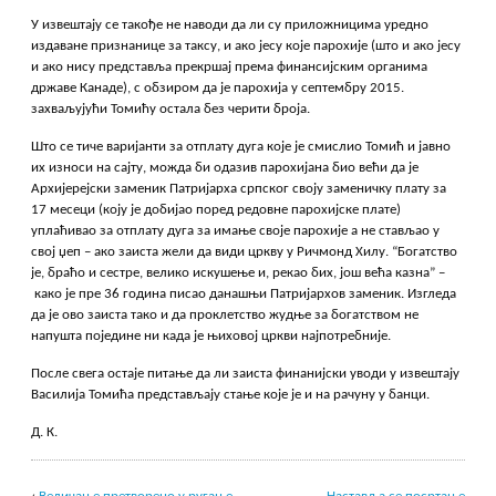
У извештају се такође не наводи да ли су приложницима уредно
издаване признанице за таксу, и ако јесу које парохије (што и ако јесу
и ако нису представља прекршај према финансијским органима
државе Канаде), с обзиром да је парохија у септембру 2015.
захваљујући Томићу остала без черити броја.
Што се тиче варијанти за отплату дуга које је смислио Томић и јавно
их износи на сајту, можда би одазив парохијана био већи да је
Архијерејски заменик Патријарха српског своју заменичку плату за
17 месеци (коју је добијао поред редовне парохијске плате)
уплаћивао за отплату дуга за имање своје парохије а не стављао у
свој џеп – ако заиста жели да види цркву у Ричмонд Хилу. “Богатство
је, браћо и сестре, велико искушење и, рекао бих, још већа казна” –
како је пре 36 година писао данашњи Патријархов заменик. Изгледа
да је ово заиста тако и да проклетство жудње за богатством не
напушта поједине ни када је њиховој цркви најпотребније.
После свега остаје питање да ли заиста финанијски уводи у извештају
Василија Томића представљају стање које је и на рачуну у банци.
Д. К.