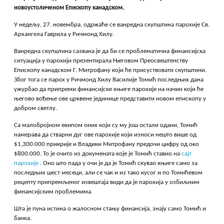
новоустоличеном Епископу канадском.
У недељу, 27. новембра, одржаће се ванредна скупштина парохије Св.
Архангела Гаврила у Ричмонд Хилу.
Ванредна скупштина сазвана је да би се проблематична финансијска
ситуација у парохији презентирала Његовом Преосвештенству
Епископу канадском Г. Митрофану који ће присуствовати скупштини.
Због тога се парох у Ричмонд Хилу Василије Томић последњих дана
ужурбао да припреми финансијске књиге парохије на начин који ће
његово вођење ове црквене јединице представити новом епископу у
добром светлу.
Са малобројном екипом оних који су му још остали одани, Томић
намерава да стварни дуг ове парохије који износи нешто више од
$1,300.000 прикрије и Владики Митрофану предочи цифру од око
$800.000. То је очито из докумената које је Томић ставио на
сајт
парохије
. Оно што пада у очи је да је Томић скувао књиге само за
последњих шест месеци, али се чак и из тако кусог и по Томићевом
рецепту припремљеног извештаја види да је парохија у озбиљним
финансијским проблемима.
Шта је пуна истина о жалосном стању финансија, знају само Томић и
банка.