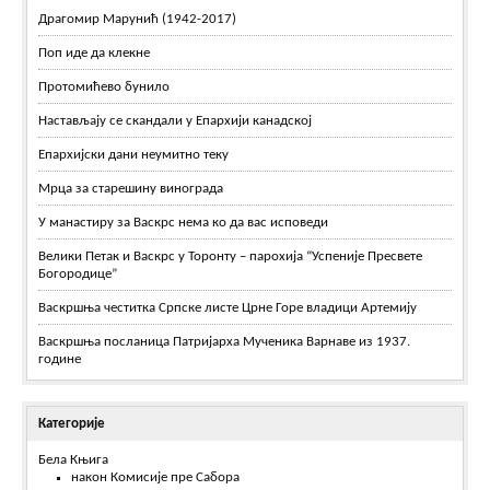
Драгомир Марунић (1942-2017)
Поп иде да клекне
Протомићево бунило
Настављају се скандали у Епархији канадској
Епархијски дани неумитно теку
Мрца за старешину винограда
У манастиру за Васкрс нема ко да вас исповеди
Велики Петак и Васкрс у Торонту – парохија “Успеније Пресвете
Богородице”
Васкршња честитка Српске листе Црне Горе владици Артемију
Васкршња посланица Патријарха Мученика Варнаве из 1937.
године
Категорије
Бела Књига
након Комисије пре Сабора