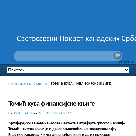
Светосавски Покрет канадских Срб
ПОЧЕТАК
›
БЕЛА КЊИГА
›
ТОМИЋ КУВА ФИНАНСИЈСКЕ КЊИГЕ
Томић кува финансијске књиге
BY
ASSOCIATES
on
26. НОВЕМБРА 2016.
Архијерејски заменик Његове Светости Патријарха српског Василије
Томић – титула којом је и данас самоокићен на званичном сајту
Епархије канадске – кува финансијске књиге да их прикаже