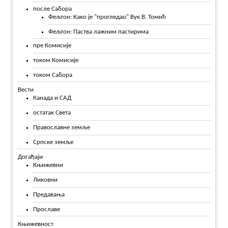
после Сабора
Фељтон: Како је "прогледао" Вук В. Томић
Фељтон: Паства лажним пастирима
пре Комисије
током Комисије
током Сабора
Вести
Канада и САД
остатак Света
Православне земље
Српске земље
Догађаји
Књижевни
Ликовни
Предавања
Прославе
Књижевност