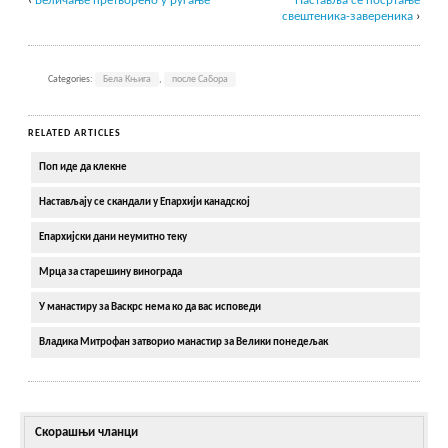
‹
Величање претворено у ругање
Наставља се посртање
свештеника-завереника
›
Categories:
Бела Књига
,
после Сабора
RELATED ARTICLES
Поп иде да клекне
Настављају се скандали у Епархији канадској
Епархијски дани неумитно теку
Мрца за старешину винограда
У манастиру за Васкрс нема ко да вас исповеди
Владика Митрофан затворио манастир за Велики понедељак
Скорашњи чланци