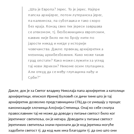
„Шта је Европа? Јерес. To je jepec. Најпре
папска архијерес, потом лутеранска јерес,
па калвинска, па суботашка и тако скоро
без краја. Конац свих тих јереси завршава
се атеизмом, тј. безбожницима европским,
каквих није било ни по броју нити по
јарости никад и нигде у историји
човечанства. Дакле: првенац архијеретик а
мезимац архибезбожник. Како може такав
град опстати? Како може служити за углед
тај нови Јерихон? Никоме осим глупацима.
Али откуд да се међу глупацима нађу и
Срби?“
Дакле, док је за Светог владику Николаја папа архијеретик а католици
архијеретици, епископ Иринеј Буловић се дичи тиме што је тај
архијеретик дозволио представницима СПЦ да се умешају у процес
канонизације злочинца Алојзија Степинца. Онај ко себе сматра
православним тај не може да доводи у питање светост било ког
јеретичког светитеља, он је негира. Доводити у питање светост
јеретичких светитеља значи признати да је код јеретика могуће
задобити светост тј. да код њих има благодати тј. да оно што они