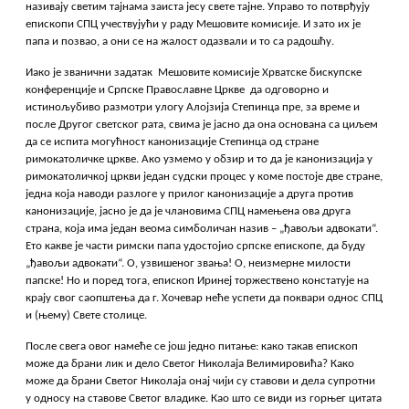
називају светим тајнама заиста јесу свете тајне. Управо то потврђују
епископи СПЦ учествујући у раду Мешовите комисије. И зато их је
папа и позвао, а они се на жалост одазвали и то са радошћу.
Иако је званични задатак Мешовите комисије Хрватске бискупске
конференције и Српске Православне Цркве да одговорно и
истинољубиво размотри улогу Алојзија Степинца пре, за време и
после Другог светског рата, свима је јасно да она основана са циљем
да се испита могућност канонизације Степинца од стране
римокатоличке цркве. Ако узмемо у обзир и то да је канонизација у
римокатоличкој цркви један судски процес у коме постоје две стране,
једна која наводи разлоге у прилог канонизације а друга против
канонизације, јасно је да је члановима СПЦ намењена ова друга
страна, која има један веома симболичан назив – „ђавољи адвокати“.
Ето какве је части римски папа удостојио српске епископе, да буду
„ђавољи адвокати“. О, узвишеног звања! О, неизмерне милости
папске! Но и поред тога, епископ Иринеј торжествено констатује на
крају свог саопштења да г. Хочевар неће успети да поквари однос СПЦ
и (њему) Свете столице.
После свега овог намеће се још једно питање: како такав епископ
може да брани лик и дело Светог Николаја Велимировића? Како
може да брани Светог Николаја онај чији су ставови и дела супротни
у односу на ставове Светог владике. Као што се види из горњег цитата