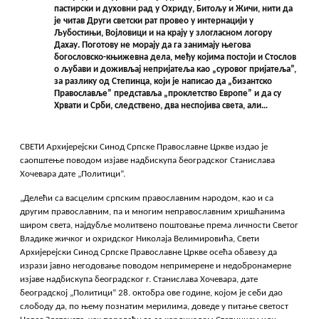
пастирски и духовни рад у Охриду, Битољу и Жичи, нити да
је читав Други светски рат провео у интернацији у
Љубостињи, Војловици и на крају у злогласном логору
Дахау. Поготову не морају да га занимају његова
богословско-књижевна дела, међу којима постоји и Стослов
о љубави и доживљај непријатеља као „суровог пријатеља”,
за разлику од Степинца, који је написао да „бизантско
Православље” представља „проклетство Европе” и да су
Хрвати и Срби, следствено, два неспојива света, али…
СВЕТИ Архијерејски Синод Српске Православне Цркве издао је
саопштење поводом изјаве надбискупа београдског Станислава
Хочевара дате „Политици“.
„Делећи са васцелим српским православним народом, као и са
другим православним, па и многим неправославним хришћанима
широм света, најдубље молитвено поштовање према личности Светог
Владике жичког и охридског Николаја Велимировића, Свети
Архијерејски Синод Српске Православне Цркве осећа обавезу да
изрази јавно негодовање поводом непримерене и недобронамерне
изјаве надбискупа београдског г. Станислава Хочевара, дате
београдској „Политици“ 28. октобра ове године, којом је себи дао
слободу да, по њему познатим мерилима, доведе у питање светост