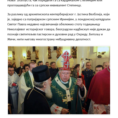
Новог Златоуста, чак поредећи га са кардиналом Степинцем или
проглашавајући га за српски еквивалент Степинцу.
За разлику од архиепископа кентерберијског г. Јустина Велблија, који
је, заједно са патријархом српским Иринејем, у лондонској катедрали
Светог Павла недавно најсвечаније обележио стоту годишњицу
Николајевог историјског говора, београдски надбискуп није дужан да
познаје светитељев пастирски и духовни рад у Охриду, Битољу и
Жичи, нити његову многострану међуцрквену делатност.