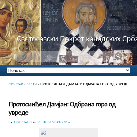
Светосавски Покрет канадских Срб
ПОЧЕТАК
›
ВЕСТИ
›
ПРОТОСИНЂЕЛ ДАМЈАН: ОДБРАНА ГОРА ОД УВРЕДЕ
Протосинђел Дамјан: Одбрана гора од
увреде
BY
ASSOCIATES
on
6. НОВЕМБРА 2016.