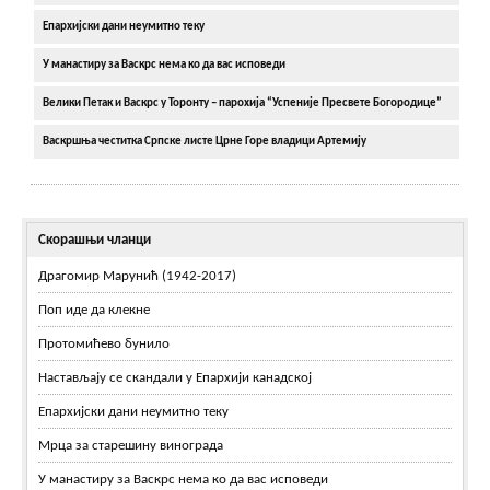
Епархијски дани неумитно теку
У манастиру за Васкрс нема ко да вас исповеди
Велики Петак и Васкрс у Торонту – парохија “Успеније Пресвете Богородице”
Васкршња честитка Српске листе Црне Горе владици Артемију
Скорашњи чланци
Драгомир Марунић (1942-2017)
Поп иде да клекне
Протомићево бунило
Настављају се скандали у Епархији канадској
Епархијски дани неумитно теку
Мрца за старешину винограда
У манастиру за Васкрс нема ко да вас исповеди