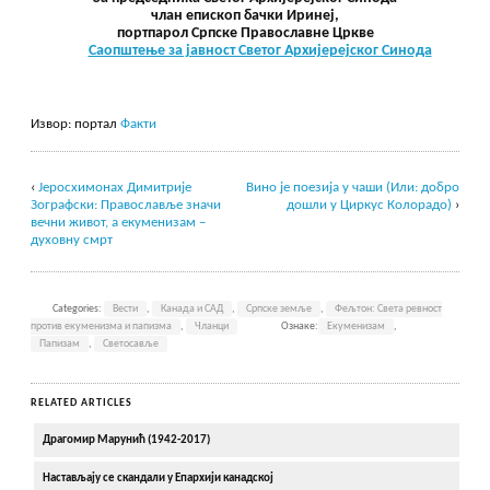
члан епископ бачки Иринеј,
портпарол Српске Православне Цркве
Саопштење за јавност Светог Архијерејског Синода
Извор: портал
Факти
‹
Јеросхимонах Димитрије
Вино је поезија у чаши (Или: добро
Зографски: Православље значи
дошли у Циркус Колорадо)
›
вечни живот, a екуменизам –
духовну смрт
Categories:
Вести
,
Канада и САД
,
Српске земље
,
Фељтон: Света ревност
против екуменизма и папизма
,
Чланци
Ознаке:
Екуменизам
,
Папизам
,
Светосавље
RELATED ARTICLES
Драгомир Марунић (1942-2017)
Настављају се скандали у Епархији канадској