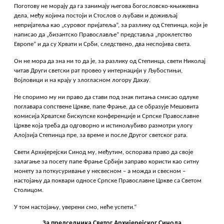
Поготову не морају да га занимају његова богословско-књижевна
дела, међу којима постоји и Стослов о љубави и доживљај
непријатеља као „суровог пријатеља”, за разлику од Степинца, који је
написао да „бизантско Православље” представља „проклетство
Европе” и да су Хрвати и Срби, следствено, два неспојива света.
Он не мора да зна ни то да је, за разлику од Степинца, свети Николај
читав Други светски рат провео у интернацији у Љубостињи,
Војловици и на крају у злогласном логору Дахау.
Не споримо му ни право да стави под знак питања смисао одлуке
поглавара сопствене Цркве, папе Фрање, да се образује Мешовита
комисија Хрватске бискупске конференције и Српске Православне
Цркве која треба да одговорно и истинољубиво размотри улогу
Алојзија Степинца пре, за време и после Другог светског рата.
Свети Архијерејски Синод му, међутим, оспорава право да своје
залагање за посету папе Фрање Србији заправо користи као ситну
монету за поткусуривање у несвесном – а можда и свесном –
настојању да поквари односе Српске Православне Цркве са Светом
Столицом.
У том настојању, уверени смо, неће успети.“
За председника Светог Архијерејског Синода