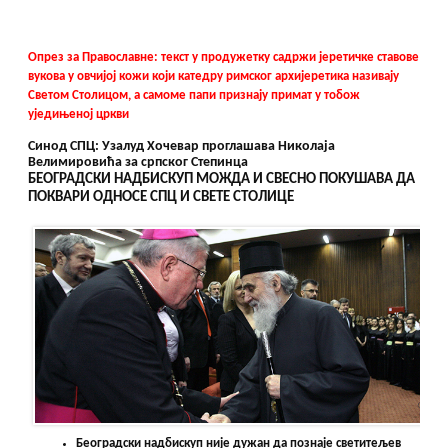
Опрез за Православне: текст у продужетку садржи јеретичке ставове
вукова у овчијој кожи који катедру римског архијеретика називају
Светом Столицом, а самоме папи признају примат у тобож
уједињеној цркви
Синод СПЦ: Узалуд Хочевар проглашава Николаја
Велимировића за српског Степинца
БЕОГРАДСКИ НАДБИСКУП МОЖДА И СВЕСНО ПОКУШАВА ДА
ПОКВАРИ ОДНОСЕ СПЦ И СВЕТЕ СТОЛИЦЕ
Београдски надбискуп није дужан да познаје светитељев