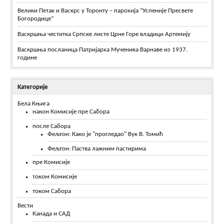
Велики Петак и Васкрс у Торонту – парохија “Успеније Пресвете
Богородице”
Васкршња честитка Српске листе Црне Горе владици Артемију
Васкршња посланица Патријарха Мученика Варнаве из 1937.
године
Категорије
Бела Књига
након Комисије пре Сабора
после Сабора
Фељтон: Како је "прогледао" Вук В. Томић
Фељтон: Паства лажним пастирима
пре Комисије
током Комисије
током Сабора
Вести
Канада и САД