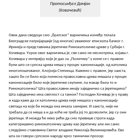
Протосинђел Дамјан
(Ковачевић)
Ових дана сведоци смо „братског“ варничења између телала
Београдске патријаршије (од многих) уваженог епископа бачког г.
Иринеја и представника јеретичке Римокатоличке цркве у Србији г.
Хочевара. Узрок овог варничења је, све само не несмотрена, изјава г.
Хочевара у интервјуу који је дао за „Политику“ у коме се с правом
буни што се српска црква меша у процес канонизације, од католика
многопоштованог, Алојзија Степинца.
Кажемо с правом, јер заиста,
зашто би се било која помесна православна црква мешала у процес
канонизације било које јеретичке скупине, па макар била то и
Римокатоличка? Шта православни имају заједничко са јеретицима?
Шта заједничко има светлост са тамом? Господин Хочевар је у праву
и када каже да се католичка црква није мешала у канонизацију
светаца на које би можда она имала замерке. И заиста, није ни
требала да се меша а и да хоће не треба јој то дозволити, јер су они
јеретици. И можда ће неко рећи да смо превише строги када
категоришемо римокатоличку цркву као јеретичку али ми само
следујемо ставовима Светог владике Николаја Велимировића. Ево
шта он говори српском народу кроз тамнички прозор: