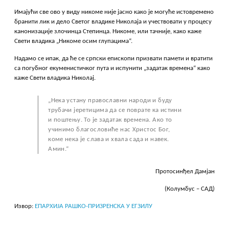
Имајући све ово у виду никоме није јасно како је могуће истовремено
бранити лик и дело Светог владике Николаја и учествовати у процесу
канонизације злочинца Степинца. Никоме, или тачније, како каже
Свети владика „Никоме осим глупацима“.
Надамо се ипак, да ће се српски епископи призвати памети и вратити
са погубног екуменистичког пута и испунити „задатак времена“ како
каже Свети владика Николај.
„Нека устану православни народи и буду
трубачи јеретицима да се поврате ка истини
и поштењу. To je задатак времена. Ако то
учинимо благословиће нас Христос Бог,
коме нека је слава и хвала сада и навек.
Амин.“
Протосинђел Дамјан
(Колумбус – САД)
Извор:
ЕПАРХИЈА РАШКО-ПРИЗРЕНСКА У ЕГЗИЛУ