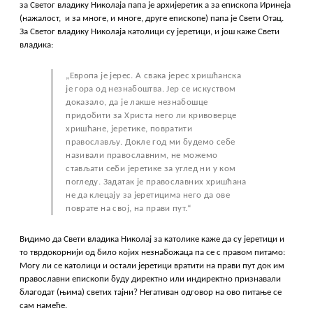
за Светог владику Николаја папа је архијеретик а за епископа Иринеја
(нажалост, и за многе, и многе, друге епископе) папа је Свети Отац.
За Светог владику Николаја католици су јеретици, и још каже Свети
владика:
„Европа је јерес. А свака јерес хришћанска
је гора од незнабоштва. Јер се искуством
доказало, да је лакше незнабошце
придобити за Христа него ли кривоверце
хришћане, јеретике, повратити
православљу. Докле год ми будемо себе
називали православним, не можемо
стављати себи јеретике за углед ни у ком
погледу. Задатак је православних хришћана
не да клецају за јеретицима него да ове
поврате на свој, на прави пут.“
Видимо да Свети владика Николај за католике каже да су јеретици и
то тврдокорнији од било којих незнабожаца па се с правом питамо:
Могу ли се католици и остали јеретици вратити на прави пут док им
православни епископи буду директно или индиректно признавали
благодат (њима) светих тајни? Негативан одговор на ово питање се
сам намеће.