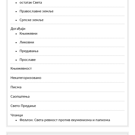
остатак Света
Православне земље
Српске земље
Догађаји
Књижевни
Ликовни
Предавања
Прославе
Књижевност
Некатегоризовано
Писма
Саопштења
Свето Предање
Чланци
Фељтон: Света ревност против екуменизма и папизма