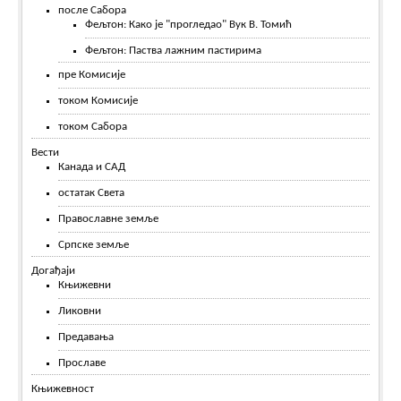
после Сабора
Фељтон: Како је "прогледао" Вук В. Томић
Фељтон: Паства лажним пастирима
пре Комисије
током Комисије
током Сабора
Вести
Канада и САД
остатак Света
Православне земље
Српске земље
Догађаји
Књижевни
Ликовни
Предавања
Прославе
Књижевност