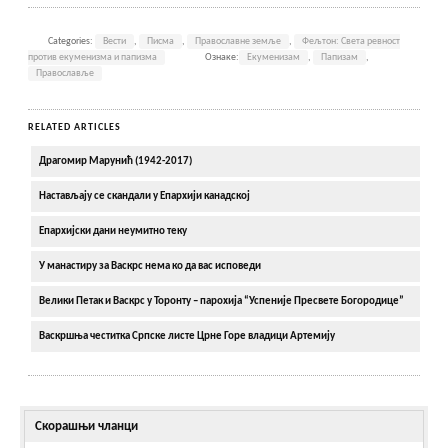
Categories:
Вести
,
Писма
,
Православне земље
,
Фељтон: Света ревност
против екуменизма и папизма
Ознаке:
Екуменизам
,
Папизам
,
Православље
RELATED ARTICLES
Драгомир Марунић (1942-2017)
Настављају се скандали у Епархији канадској
Епархијски дани неумитно теку
У манастиру за Васкрс нема ко да вас исповеди
Велики Петак и Васкрс у Торонту – парохија “Успеније Пресвете Богородице”
Васкршња честитка Српске листе Црне Горе владици Артемију
Скорашњи чланци