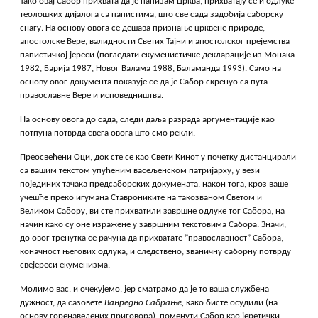
Тако овај Сабор прихвата да је папизам Црква, прихватају се и одлуке
теолошких дијалога са папистима, што све сада задобија саборску
снагу. На основу овога се дешава признање црквене природе,
апостолске Вере, валидности Светих Тајни и апостолског прејемства
папистичкој јереси (погледати екуменистичке декларације из Монака
1982, Барија 1987, Новог Валама 1988, Баламанда 1993). Само на
основу овог документа показује се да је Сабор скренуо са пута
православне Вере и исповедништва.
На основу овога до сада, следи даља разрада аргументације као
потпуна потврда свега овога што смо рекли.
Преосвећени Оци, док сте се као Свети Кинот у почетку дистанцирали
са вашим текстом упућеним васељенском патријарху, у вези
појединих тачака предсаборских докумената, након тога, кроз ваше
учешће преко игумана Ставрониките на такозваном Светом и
Великом Сабору, ви сте прихватили завршне одлуке тог Сабора, на
начин како су оне изражене у завршним текстовима Сабора. Значи,
до овог тренутка се рачуна да прихватате ”православност” Сабора,
коначност његових одлука, и следствено, званичну саборну потврду
свејереси екуменизма.
Молимо вас, и очекујемо, јер сматрамо да је то ваша службена
дужност, да сазовете
Ванредно Сабрање,
како бисте осудили (на
основу горенаведених приговора), поменути Сабор као јеретички,