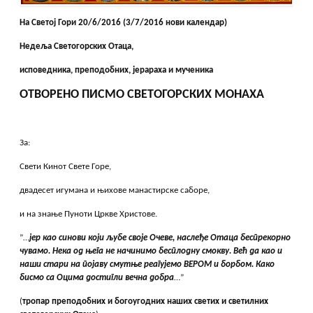
Н
а Светој Гори 20/6/2016 (3/7/2016 нови календар)
Недеља Светогорских Отаца,
исповедника, преподобних, јерараха и мученика
ОТВОРЕНО ПИСМО СВЕТОГОРСКИХ МОНАХА
За:
Свети Кинот Свете Горе,
двадесет игумана и њихове манастирске саборе,
и на знање Пуноти Цркве Христове.
”…
јер као синови који љубе своје Очеве, наслеђе Отаца беспрекорно
чувамо. Нека од њега не начинимо бесплодну смокву. Већ да као и
наши стари на појаву смутње реагујемо ВЕРОМ и борбом. Како
бисмо са Оцима достигли вечна добра
…”
(
тропар преподобних и богоугодних наших светих и светилних