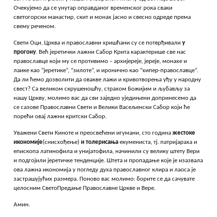
Очекујемо да се унутар оправданог временског рока сваки
светогорски манастир, скит и монах јасно и свесно одреде према
свему реченом.
Свети Оци, Црква и православни хришћани су се потврђивали
у
прогону
. Већ јеретички лажни Сабор Крита карактерише све нас
православце који му се противимо – архијереје, јереје, монахе и
лаике као ”јеретике”, ”зилоте”, и иронично као ”хипер-православце”.
Да ли ћемо дозволити да овакве лажи и кривотворења уђу у народну
свест? Са великом скрушеношћу, страхом Божијим и љубављу за
нашу Цркву, молимо вас да сви заједно уједињени допринесемо да
се сазове Православни Свети и Велики Васељенски Сабор који ће
порећи овај лажни критски Сабор.
Уважени Свети Киноте и преосвећени игумани, сто година
жестоке
икономије
(снисхођење)
и толерисања
екумениста, тј. патријараха и
епископа латинофила и унијатофила, начинили су велику штету Вери
и подгојили јеретичке тенденције. Штета и пропадање које је изазвала
ова лажна икономија у погледу духа православног клира и лаоса је
застрашујућих размера. Поново вас молимо: борите се да сачувате
целосним СветоПредање Православне Цркве и Вере.
Амин.