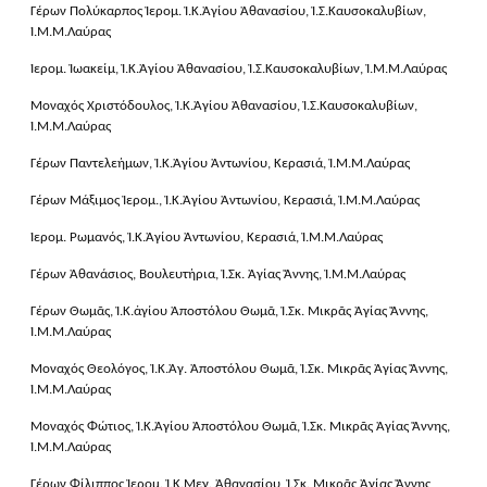
Γέρων Πολύκαρπος Ἱερομ. Ἱ.Κ.Ἁγίου Ἀθανασίου, Ἱ.Σ.Καυσοκαλυβίων,
Ἱ.Μ.Μ.Λαύρας
Ἱερομ. Ἰωακείμ, Ἱ.Κ.Ἁγίου Ἀθανασίου, Ἱ.Σ.Καυσοκαλυβίων, Ἱ.Μ.Μ.Λαύρας
Μοναχός Χριστόδουλος, Ἱ.Κ.Ἁγίου Ἀθανασίου, Ἱ.Σ.Καυσοκαλυβίων,
Ἱ.Μ.Μ.Λαύρας
Γέρων Παντελεήμων, Ἱ.Κ.Ἁγίου Ἀντωνίου, Κερασιά, Ἱ.Μ.Μ.Λαύρας
Γέρων Μάξιμος Ἱερομ., Ἱ.Κ.Ἁγίου Ἀντωνίου, Κερασιά, Ἱ.Μ.Μ.Λαύρας
Ἱερομ. Ρωμανός, Ἱ.Κ.Ἁγίου Ἀντωνίου, Κερασιά, Ἱ.Μ.Μ.Λαύρας
Γέρων Ἀθανάσιος, Βουλευτήρια, Ἱ.Σκ. Ἁγίας Ἄννης, Ἱ.Μ.Μ.Λαύρας
Γέρων Θωμᾶς, Ἱ.Κ.ἁγίου Ἀποστόλου Θωμᾶ, Ἱ.Σκ. Μικρᾶς Ἁγίας Ἄννης,
Ἱ.Μ.Μ.Λαύρας
Μοναχός Θεολόγος, Ἱ.Κ.Ἁγ. Ἀποστόλου Θωμᾶ, Ἱ.Σκ. Μικρᾶς Ἁγίας Ἄννης,
Ἱ.Μ.Μ.Λαύρας
Μοναχός Φώτιος, Ἱ.Κ.Ἁγίου Ἀποστόλου Θωμᾶ, Ἱ.Σκ. Μικρᾶς Ἁγίας Ἄννης,
Ἱ.Μ.Μ.Λαύρας
Γέρων Φίλιππος Ἱερομ. Ἱ.Κ.Μεγ. Ἀθανασίου, Ἱ.Σκ. Μικρᾶς Ἁγίας Ἄννης,