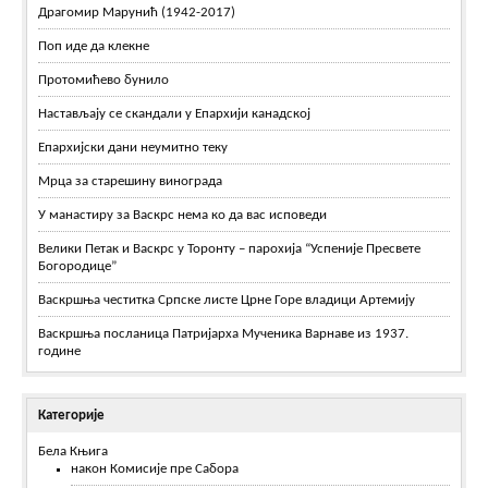
Драгомир Марунић (1942-2017)
Поп иде да клекне
Протомићево бунило
Настављају се скандали у Епархији канадској
Епархијски дани неумитно теку
Мрца за старешину винограда
У манастиру за Васкрс нема ко да вас исповеди
Велики Петак и Васкрс у Торонту – парохија “Успеније Пресвете
Богородице”
Васкршња честитка Српске листе Црне Горе владици Артемију
Васкршња посланица Патријарха Мученика Варнаве из 1937.
године
Категорије
Бела Књига
након Комисије пре Сабора