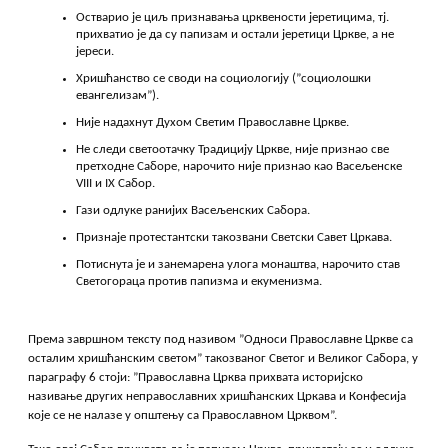
Остварио је циљ признавања црквености јеретицима, тј.
прихватио је да су папизам и остали јеретици Цркве, а не
јереси.
Хришћанство се своди на социологију (”социолошки
евангелизам”).
Није надахнут Духом Светим Православне Цркве.
Не следи светоотачку Традицију Цркве, није признао све
претходне Саборе, нарочито није признао као Васељенске
VIII и IX Сабор.
Гази одлуке ранијих Васељенских Сабора.
Признаје протестантски такозвани Светски Савет Цркава.
Потиснута је и занемарена улога монаштва, нарочито став
Светогораца против папизма и екуменизма.
Према завршном тексту под називом ”Односи Православне Цркве са
осталим хришћанским светом” такозваног Светог и Великог Сабора, у
параграфу 6 стоји: ”Православна Црква прихвата историјско
називање других неправославних хришћанских Цркава и Конфесија
које се не налазе у општењу са Православном Црквом”.