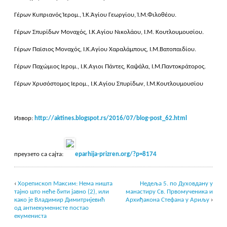
Γέρων Κυπριανός Ἱερομ., Ἱ.Κ.Ἁγίου Γεωργίου, Ἱ.Μ.Φιλοθέου.
Γέρων Σπυρίδων Μοναχός, Ι.Κ.Αγίου Νικολάου, Ι.Μ. Κουτλουμουσίου.
Γέρων Παϊσιος Μοναχός, Ι.Κ.Αγίου Χαραλάμπους, Ι.Μ.Βατοπαιδίου.
Γέρων Παχώμιος Ιερομ., Ι.Κ.Αγιοι Πάντες, Καψάλα, Ι.Μ.Παντοκράτορος.
Γέρων Χρυσόστομος Ιερομ., Ι.Κ.Αγίου Σπυρίδων, Ι.Μ.Κουτλουμουσίου
Извор:
http://aktines.blogspot.rs/2016/07/blog-post_62.html
преузето са сајта:
eparhija-prizre
n.org
/?p=8174
‹
Хорепископ Максим: Нема ништа
Недеља 5. по Духовдану у
тајно што неће бити јавно (2), или
манастиру Св. Првомученика и
како је Владимир Димитријевић
Архиђакона Стефана у Ариљу
›
од антиекуменисте постао
екумениста