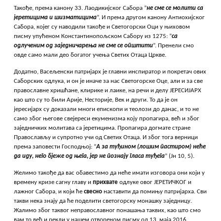
Такође, према канону 33. Лаодикијског Сабора ”
не сме се молити са
јеретицима и шизматицима
”. И према другом канону Антиохијског
Сабора, којег су наводили такође и Светогорски Оци у њиховом
писму упућеном Константинопољском Сабору из 1275: ”
са
одлученим од заједничарења не сме се општити
”. Пренели смо
овде само мали део богатог учења Светих Отаца Цркве.
Додатно, Васељенски патријарх је главни инспиратор и покретач ових
Саборских одлука, и он је иначе за нас Светогорске Оце, али и за све
православне хришћане, клирике и лаике, на речи и делу ЈЕРЕСИЈАРХ
као што су то били Арије, Несторије, Век и други. То да је он
јересијарх су доказали многи епископи и теолози до данас, и то не
само због његове свејереси екуменизма коју пропагира, већ и због
заједничких молитава са јеретицима. Пропагира догмате стране
Православљу и супротно учи од Светих Отаца. И због тога верници
према заповести Господњој: ”
А за туђином (лошим пастиром) неће
да иду, него бјеже од њега, јер не познају гласа туђега
” (Јн 10, 5).
Желимо такође да вас обавестимо да неће имати изговора они који у
времену кризе сагну главу и
прихвате
одлуке овог ЈЕРЕТИЧКОГ и
лажног Сабора, и који ће
свесно
наставити да помињу патријарха. Сви
такви нека знају да ће поделити светогорску монашку заједницу.
Жалимо због таквог неправославног понашања таквих, као што смо
вам то већ и рекли у нашем отвореном писму од 13. маја 2016.