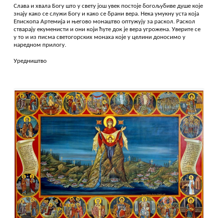
Слава и хвала Богу што у свету још увек постоје богољубиве душе које
знају како се служи Богу и како се брани вера. Нека умукну уста која
Епископа Артемија и његово монаштво оптужују за раскол. Раскол
стварају екуменисти и они који ћуте док је вера угрожена. Уверите се
у то и из писма светогорских монаха које у целини доносимо у
наредном прилогу.
Уредништво