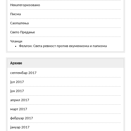
Некатегоризовано
Писма
Саопштења
Свето Предање
Чланци
Фељтон: Света ревност против екуменизма и папизма
Архиве
септембар 2017
јул 2017
јун 2017
април 2017
март 2017
фебруар 2017
јануар 2017