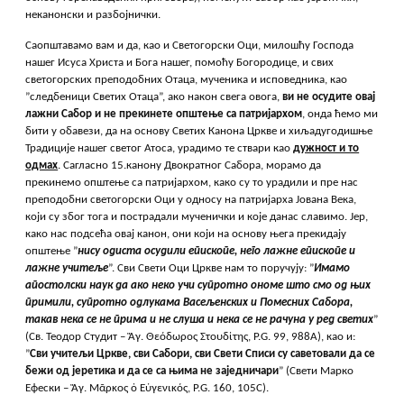
неканонски и разбојнички.
Саопштавамо вам и да, као и Светогорски Оци, милошћу Господа
нашег Исуса Христа и Бога нашег, помоћу Богородице, и свих
светогорских преподобних Отаца, мученика и исповедника, као
”следбеници Светих Отаца”, ако након свега овога,
ви не осудите овај
лажни Сабор и не прекинете општење са патријархом
, онда ћемо ми
бити у обавези, да на основу Светих Канона Цркве и хиљадугодишње
Традиције нашег светог Атоса, урадимо те ствари као
дужност и то
одмах
. Сагласно 15.канону Двократног Сабора, морамо да
прекинемо општење са патријархом, како су то урадили и пре нас
преподобни светогорски Оци у односу на патријарха Јована Века,
који су због тога и пострадали мученички и које данас славимо. Јер,
како нас подсећа овај канон, они који на основу њега прекидају
општење ”
нису одиста осудили епископе, него лажне епископе и
лажне учитеље
”. Сви Свети Оци Цркве нам то поручују: ”
Имамо
апостолски наук да ако неко учи супротно ономе што смо од њих
примили, супротно одлукама Васељенских и Помесних Сабора,
такав нека се не прима и не слуша и нека се не рачуна у ред светих
”
(Св. Теодор Студит – Ἅγ. Θεόδωρος Στουδίτης, P.G. 99, 988A), као и:
”
Сви учитељи Цркве, сви Сабори, сви Свети Списи су саветовали да се
бежи од јеретика и да се са њима не заједничари
” (Свети Марко
Ефески – Ἅγ. Μᾶρκος ὁ Εὐγενικός, P.G. 160, 105C).