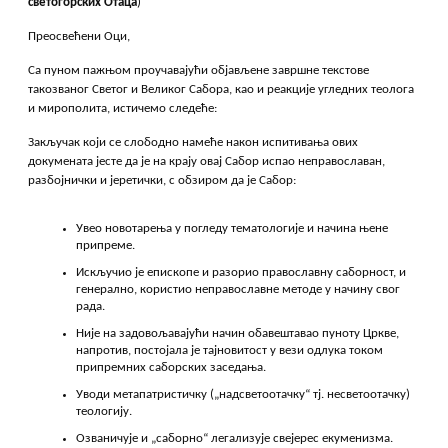
светогорских Отаца
)
Преосвећени Оци,
Са пуном пажњом проучавајући објављене завршне текстове
такозваног Светог и Великог Сабора, као и реакције угледних теолога
и мирополита, истичемо следеће:
Закључак који се слободно намеће након испитивања ових
докумената јесте да је на крају овај Сабор испао неправославан,
разбојнички и јеретички, с обзиром да је Сабор:
Увео новотарења у погледу тематологије и начина њене
припреме.
Искључио је епископе и разорио православну саборност, и
генерално, користио неправославне методе у начину свог
рада.
Није на задовољавајући начин обавештавао пуноту Цркве,
напротив, постојала је тајновитост у вези одлука током
припремних саборских заседања.
Уводи метапатристичку („надсветоотачку“ тј. несветоотачку)
теологију.
Озваничује и „саборно“ легализује свејерес екуменизма.