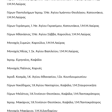
Ἱ.Μ.Μ.Λαύρας
Γέρων Παντελεήμων Ἱερομ. Ἱ.Ἠσ. Ἁγίου Ἰωάννου Θεολόγου, Κατουνάκια,
Ἱ.Μ.Μ.Λαύρας
Γέρων Γεράσιμος, Ἱ. Ἠσ. Ἁγίου Γερασίμου, Κατουνάκια, Ἱ.Μ.Μ.Λαύρας
Γέρων Ἀθανάσιος, Ἱ.Ἠσ. Ἁγίου Σάββα, Καρούλια, Ἱ.Μ.Μ.Λαύρας
Μοναχός Συμεών, Καρούλια, Ἱ.Μ.Μ.Λαύρας
Μοναχός Ἠλίας, Ἱ. Σκ. Ἁγίου Βασιλείου, Ἱ.Μ.Μ.Λαύρας,
Ἱερομ. Εἰρηναῖος, Καψάλα
Μοναχός Παΐσιος, Καρυές
Ἱεροδ. Κοσμᾶς, Ἱ.Κ. Ἁγίου Ἀθανασίου, Ἱ.Σκ. Κουτλουμουσίου
Γέρων Νικόδημος, Ἱ.Κ.Ἁγίου Νεκταρίου, Καψάλα, Ἱ.Μ.Σταυρονικήτα
Γέρων Μελέτιος, Ἱ.Κ.Γενέσιον Θεοτόκου, Καψάλα, Ἱ.Μ.Παντοκράτορος
Ἱερομ. Μακάριος, Ἱ.Κ.Γενέσιον Θεοτόκου, Καψάλα, Ἱ.Μ.Παντοκράτορος
Μοναχός Μακάριος, Ἱ.Μ.Χιλανδαρίου