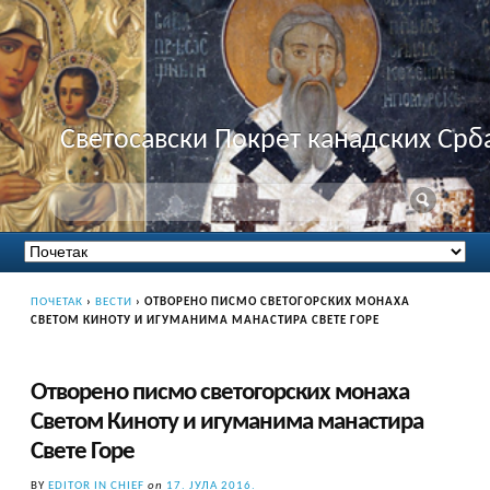
Светосавски Покрет канадских Срб
ПОЧЕТАК
›
ВЕСТИ
›
ОТВОРЕНО ПИСМО СВЕТОГОРСКИХ МОНАХА
СВЕТОМ КИНОТУ И ИГУМАНИМА МАНАСТИРА СВЕТЕ ГОРЕ
Отворено писмо светогорских монаха
Светом Киноту и игуманима манастира
Свете Горе
BY
EDITOR IN CHIEF
on
17. ЈУЛА 2016.