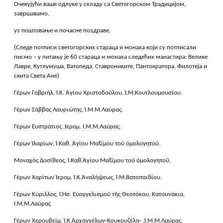
Очекујући ваше одлуке у складу са Светогорском Традицијом,
завршавамо,
уз поштовање и почасне поздраве.
(Следе потписи светогорских стараца и монаха који су потписали
писмо – у питању је 60 стараца и монаха следећих манастира: Велике
Лавре, Кутлумуша, Ватопеда, Ставрониките, Пантократора, Филотеја и
скита Света Ане)
Γέρων Γαβριήλ, Ἱ.Κ. Ἁγίου Χριστοδούλου, Ἱ.Μ.Κουτλουμουσίου.
Γέρων Σάββας Λαυριώτης, Ἱ.Μ.Μ.Λαύρας.
Γέρων Ευστράτιος ,Ιερομ. Ι.Μ.Μ.Λαύρας.
Γέρων Ἰλαρίων, Ἱ.Καθ. Ἁγίου Μαξίμου τοῦ ὁμολογητοῦ.
Μοναχός Δοσίθεος, Ἱ.Καθ.Ἁγίου Μαξίμου τοῦ ὁμολογητοῦ.
Γέρων Χαρίτων Ἱερομ. Ἱ.Κ.Ἀναλήψεως, Ἱ.Μ.Βατοπαιδίου.
Γέρων Κύριλλος, Ἱ.Ἠσ. Εὐαγγελισμοῦ τῆς Θεοτόκου, Κατουνάκια,
Ἱ.Μ.Μ.Λαύρας
Γέρων Χερουβείμ, Ἱ.Κ.Ἀρχαγγέλων-Κουκουζέλη- ,Ἱ.Μ.Μ.Λαύρας.