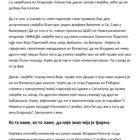
са свијећама по Епархији. Манастир данас купује свијеће, неће да их
добија бесплатно.
Да се зна, и раније су неке парохије саме правиле бар дио
асортимана свијећа (Калгари, једно вријеме Винипег и Св. Сава у
Ванкуверу) Да се зна и то, након приласка ЦШО из Новограчаничке
епархије, НИКАДА свијеће нису од мене узимали Хамилтон (Бартон),
гдје поп Воја Павловић има своју фабрику, ни Ватерлу. Лијепо је
свједочио свештеник некадашњи из Ватерлуа, да ни Владика ни нико
други није тјерао било кога да узима свијеће ако их већ праве или ако
имају бољу понуду. Кажу да је чак и члан комисије рекао: Па у реду је,
то је фер.
Данас свијеће, поред попа Воје, праве поп Душан и још неки којима је
он из Ватерлуа дао калупе. Чујем да се отац Радован из Риђајне,
спрема у напуштеној новој парохијској цркви у Саскатуну да прави
свијеће за запад. На другим неким мјестима узимају од других
набављача. Кажу, јефтиније (да ли и квалитетније или је парафин?).
Некима и даље продаје Monastery Candles. Шта ће од свега тога да
има Епархија? Закључите сами.
Ко то каже, ко то лаже, да није знао чија је фирма
Најтежа оптужба комисије на рачун нашег Владике била је та да
свештеници наводно нису знали да је Monastery Candles засебна