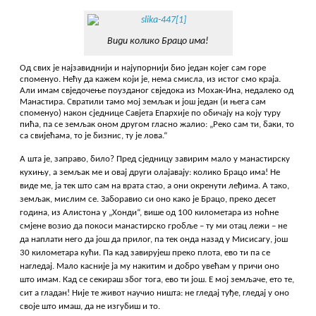
Види колико Брацо има!
Од свих је најзавиднији и најупорнији био један којег сам горе
споменуо. Нећу да кажем који је, нема смисла, из истог смо краја.
Али имам свједочење поузданог свједока из Мохак-Ина, недалеко од
Манастира. Свратили тамо мој земљак и још један (и њега сам
споменуо) након сједнице Савјета Епархије по обичају на коју туру
пића, па се земљак оном другом гласно жалио: „Реко сам ти, баки, то
са свијећама, то је бизнис, ту је лова.“
А шта је, заправо, било? Пред сједницу завирим мало у манастирску
кухињу, а земљак ме и овај други олајавају: колико Брацо има! Не
виде ме, ја тек што сам на врата стао, а они окренути леђима. А тако,
земљак, мислим се. Заборавио си оно како је Брацо, преко десет
година, из Алистона у „Хонди“, више од 100 километара из ноћне
смјене возио да покоси манастирско гробље – ту ми отац лежи – не
да наплати него да још да прилог, па тек онда назад у Мисисагу, још
30 километара кући. Па кад завирујеш преко плота, ево ти па се
нагледај. Мало касније ја му накитим и добро увећам у причи оно
што имам. Кад се секираш због тога, ево ти још. Е мој земљаче, ето те,
сит а гладан! Није те живот научио ништа: не гледај туђе, гледај у оно
своје што имаш, да не изгубиш и то.