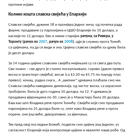
протине изјаве.
Колико кошта славска свијећа у Епархији
Славске свијеће, дужине 18 и промјера једног инча, од почетка рада
фирме, продаване су парохијама и ЦШО Епархије по 10 долара, а
касније по 12 долара. Ево и неких старијих
рачуна, са Ривера, у
Торонту (рачун из
2007
, рачун из
2008
)
, гдје је служио прота Томић,
са цијенама, па да се види и зна. Цијена славске свијеће за цркву била
је десет долара.
За 14 година цијене славских свијећа мијењале су се свега два пута.
Сви знамо – све друго је стално поскупљивало: гориво (дакле превоз
воска и транспорт свијећа), восак (са $2.20 на $5.75 по паунду плус
превоз), конац, радна снага… А „шипинг“ црквама плаћали смо ми.
Славска свијећа наведених димензија, од чистог воска, са украсном
тробојком, била је дуго година 10 долара, па 12. У црквама је
продавана вјерницима по 30, само је у Манастиру била 20 долара.
Баш као што Владика рече проти Томићу. Свијеће које смо продавали
парохијама по 25 долара биле су, опет како Владика рече а прота
порече, оне још веће, декоративне, за вјенчања.
Тек пред овај последњи Божић, подигли смо цијену још једном, уз
сагласност Епархије која контролише цијене и квалитет наше робе. Од