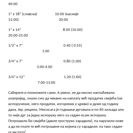
40.00
1” x 18” (славска) 10.00 (касније
12.00) 30.00
1” x 14” 8.00 (10.00)
20.00-25.00
1/2” x 7” 0.40 ( 0.55)
1.00
3/4” x 7” 0.80 (1.00)
3.00-4.00
3/4” x 12” 1.20 (1.60)
7.00-13.00
Саберите и помножите сами. А рекох, не да нисмо наплаћивали
унапријед, знали смо да чекамо на наплату већ продатих свијећа (не
испоручених, него продатих, изгорених у цркви) и дуже од годину
дана. Јер, рецимо, Мисисага је годишње дуговала и по 60 хиљада али
то није дуг за једну испоруку него за седам-осам испорука.
Потрошили би свијеће (дакле троструко зарадили), па наручили нове
а да не плате те већ потрошене на којима су зарадили, па тако седам-
осам пута!