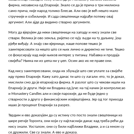
фирма, независна од Епархије. Знало се да је прича о три милиона
само прича, није народ толико блесав. Али ово је већ нешто мало
стручније и озбиљније. И сада свештеници најрађе потежу овај
аргумент. Али ајде да видимо стварно аргументе.
Могу да вјерујем да неки свештеници на западу и нису знали све
ствари. Велика је ово земља, ријетко се чују људи на ту даљину, још
рјеђе виђају. А знају сви вјерници, наше попове тешко је
заинтересовати за нешто што се њих лично и директно не тиче. Тешко
се фокусирају кад није њихов интерес у питању. Набавка и продаја
свијећа? Њима ни из џепа ни у џеп. Осим ако их не праве они.
Кад нису заинтересовани, онда их збуњује што све уплате за свијеће
иду преко Епархије. Кажу зато данас ти што су лагали: ето, то је доказ,
мислили смо да је епархијска фирма. А разлог што су чекови ишли на
Епархију је други. Није ни Владика од јуче: на тај начин је контролисао
и Monastery Candles али и своје парохије, да не буде једно у
стварности а друго у финансијским извјештајима. Јер од тог прихода
ишао је проценат Епархији за разрез.
Тврдим и ево доказујем да су истину сто посто знали свештеници из
шире регије Торонта, они који су најгласнији данас кад треба рећи да
нису знали. Уосталом, они су били најближи Владики, а и са мном су
се дружили. Све су знали. А ево и доказа.