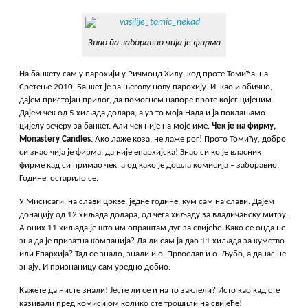
Знао па заборавио чија је фирма
На банкету сам у парохији у Ричмонд Хилу, код проте Томића, на
Сретење 2010. Банкет је за његову нову парохију. И, као и обично,
дајем пристојан прилог, да помогнем напоре проте којег цијеним.
Дајем чек од 5 хиљада долара, а уз то моја Нада и ја поклањамо
цијелу вечеру за банкет. Али чек није на моје име.
Чек је на фирму,
Monastery
Candles
. Ако лаже коза, не лаже рог! Прото Томићу, добро
си знао чија је фирма, да није епархијска! Знао си ко је власник
фирме кад си примао чек, а од како је дошла комисија – заборавио.
Године, остарило се.
У Мисисаги, на слави цркве, једне године, кум сам на слави. Дајем
донацију од 12 хиљада долара, од чега хиљаду за владичанску митру.
А оних 11 хиљада је што им опраштам дуг за свијеће. Како се онда не
зна да је приватна компанија? Да ли сам ја дао 11 хиљада за кумство
или Епархија? Тад се знало, знали и о. Првослав и о. Љубо, а данас не
знају. И признаницу сам уредно добио.
Кажете да нисте знали! Јесте ли се и на то заклели? Исто као кад сте
казивали пред комисијом колико сте трошили на свијеће!