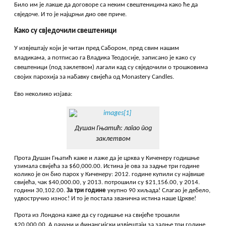
Било им је лакше да договоре са неким свештеницима како ће да
свједоче. И то је најцрњи дио ове приче.
Како су свједочили свештеници
У извјештају који је читан пред Сабором, пред свим нашим
владикама, а потписао га Владика Теодосије, записано је како су
свештеници (под заклетвом) лагали кад су свједочили о трошковима
својих парохија за набавку свијећа од Monastery Candles.
Ево неколико изјава:
Душан Гњатић: лагао под
заклетвом
Прота Душан Гњатић каже и лаже да је црква у Киченеру годишње
узимала свијећа за $60,000.00. Истина је ова за задње три године
колико је он био парох у Киченеру: 2012. године купили су највише
свијећа, чак $40,000.00, у 2013. потрошили су $21,156.00, у 2014.
години 30,102.00.
За три године
укупно 90 хиљада! Слагао је дебело,
удвостручио износ! И то је постала званична истина наше Цркве!
Прота из Лондона каже да су годишње на свијеће трошили
$20,000.00. А рачуни и финансијски извјештаји за задње три године