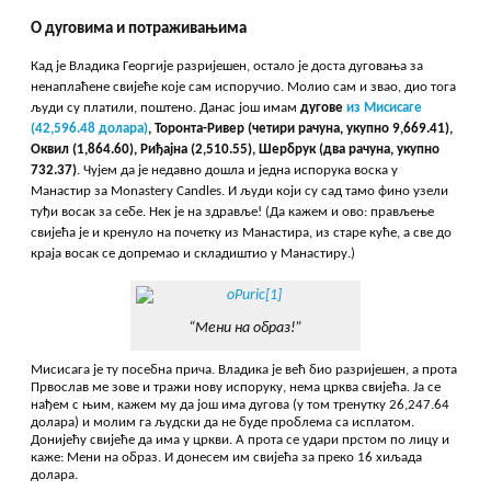
О дуговима и потраживањима
Кад је Владика Георгије разријешен, остало је доста дуговања за
ненаплаћене свијеће које сам испоручио. Молио сам и звао, дио тога
људи су платили, поштено. Данас још имам
дугове
из Мисисаге
(42,596.48 долара)
, Торонта-Ривер (четири рачуна, укупно 9,669.41),
Оквил (1,864.60), Риђајна (2,510.55), Шербрук (два рачуна, укупно
732.37)
. Чујем да је недавно дошла и једна испорука воска у
Манастир за Monastery Candles. И људи који су сад тамо фино узели
туђи восак за себе. Нек је на здравље! (Да кажем и ово: прављење
свијећа је и кренуло на почетку из Манастира, из старе куће, а све до
краја восак се допремао и складиштио у Манастиру.)
“Мени на образ!”
Мисисага је ту посебна прича. Владика је већ био разријешен, а прота
Првослав ме зове и тражи нову испоруку, нема црква свијећа. Ја се
нађем с њим, кажем му да још има дугова (у том тренутку 26,247.64
долара) и молим га људски да не буде проблема са исплатом.
Донијећу свијеће да има у цркви. А прота се удари прстом по лицу и
каже: Мени на образ. И донесем им свијећа за преко 16 хиљада
долара.