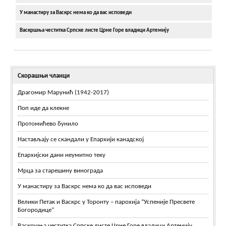
У манастиру за Васкрс нема ко да вас исповеди
Васкршња честитка Српске листе Црне Горе владици Артемију
Скорашњи чланци
Драгомир Марунић (1942-2017)
Поп иде да клекне
Протомићево бунило
Настављају се скандали у Епархији канадској
Епархијски дани неумитно теку
Мрца за старешину винограда
У манастиру за Васкрс нема ко да вас исповеди
Велики Петак и Васкрс у Торонту – парохија “Успеније Пресвете
Богородице”
Васкршња честитка Српске листе Црне Горе владици Артемију