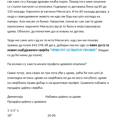
сви како се у Канади држави плаћа порез. Поред тога неке општине
су стално касниле са уплатама. Годишње су дуговања била од 60 до
120 хиљада. Нарочито је каснила Мисисага. И по 60 хиљада долара, а
онда у свакодневном животу не иде све баш као што изгледа на
папиру. Али нисам се бунио. Напротив, помагао сам све те цркве
прилозима, нарочито Мисисагу јер је то била и моја парохијска
црква. Обилато, да помогнем да се извуку из дугова.
Чуди ме само што сад из те исте Мисисаге, кад сам им поново
тражио да плате $42,596.48 дуга, добијам писмо гдје се
каже
да су са
новим
снабдјевачем свијећа
“
ПРВИ ПУТ ОСТВАРУЈУ ПРОФИТ.”
(Надам
се да ће њему да плате).
Па колико су заиста имале профита црквене општине?
Сваки тутор, ама свако ко три пута уђе у цркву, рећи ће оно што је
очигледна истина: цркве на свијећама не да не могу изгубити, цркве
на свијећама праве добар и загарантован профит. Сравните набавну и
продајну цијену свијећа:
Димензија Набавна цијена за цркве
Продајна цијена у црквама
1-1/2” x
18” 20.00