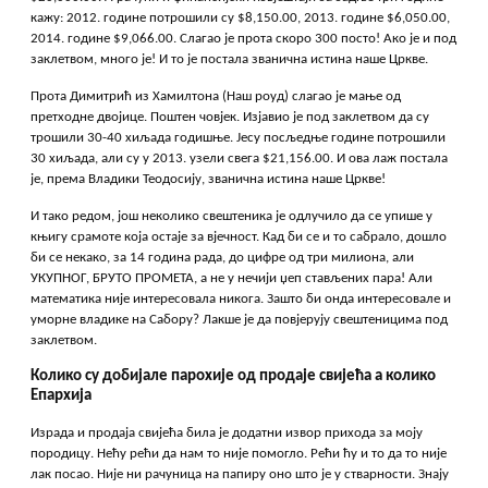
кажу: 2012. године потрошили су $8,150.00, 2013. године $6,050.00,
2014. године $9,066.00. Слагао је прота скоро 300 посто! Ако је и под
заклетвом, много је! И то је постала званична истина наше Цркве.
Прота Димитрић из Хамилтона (Наш роуд) слагао је мање од
претходне двојице. Поштен човјек. Изјавио је под заклетвом да су
трошили 30-40 хиљада годишње. Јесу посљедње године потрошили
30 хиљада, али су у 2013. узели свега $21,156.00. И ова лаж постала
је, према Владики Теодосију, званична истина наше Цркве!
И тако редом, још неколико свештеника је одлучило да се упише у
књигу срамоте која остаје за вјечност. Кад би се и то сабрало, дошло
би се некако, за 14 година рада, до цифре од три милиона, али
УКУПНОГ, БРУТО ПРОМЕТА, а не у нечији џеп стављених пара! Али
математика није интересовала никога. Зашто би онда интересовале и
уморне владике на Сабору? Лакше је да повјерују свештеницима под
заклетвом.
Колико су добијале парохије од продаје свијећа а колико
Епархија
Израда и продаја свијећа била је додатни извор прихода за моју
породицу. Нећу рећи да нам то није помогло. Рећи ћу и то да то није
лак посао. Није ни рачуница на папиру оно што је у стварности. Знају