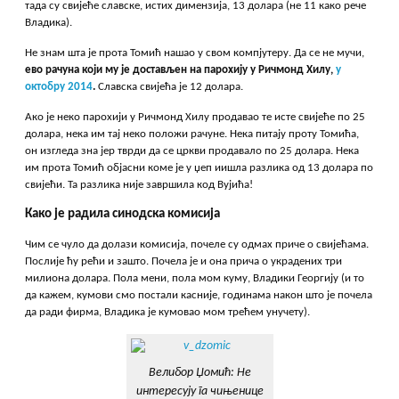
тада су свијеће славске, истих димензија, 13 долара (не 11 како рече
Владика).
Не знам шта је прота Томић нашао у свом компјутеру. Да се не мучи,
ево рачуна који му
је достављ
ен на парохију у Ричмонд Хилу
,
у
октобру 2014
.
Славска свијећа је 12 долара.
Ако је неко парохији у Ричмонд Хилу продавао те исте свијеће по 25
долара, нека им тај неко положи рачуне. Нека питају проту Томића,
он изгледа зна јер тврди да се цркви продавало по 25 долара. Нека
им прота Томић објасни коме је у џеп иишла разлика од 13 долара по
свијећи. Та разлика није завршила код Вујића!
Како је радила синодска комисија
Чим се чуло да долази комисија, почеле су одмах приче о свијећама.
Послије ћу рећи и зашто. Почела је и она прича о украдених три
милиона долара. Пола мени, пола мом куму, Владики Георгију (и то
да кажем, кумови смо постали касније, годинама након што је почела
да ради фирма, Владика је кумовао мом трећем унучету).
Велибор Џомић: Не
интересују га чињенице