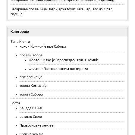
Васкршња посланица Патријарха Мученика Варнаве из 1937.
године
Категорије
Бела Књига
након Комисије пре Сабора
после Сабора
Фељтон: Како је "прогледао" Вук В. Томић
Фељтон: Паства лажним пастирима
пре Комисије
током Комисије
током Сабора
Вести
Канада и САД
остатак Света
Православне земље
Српске земље