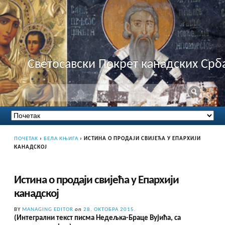
Светосавски Покрет канадских Срб
ПОЧЕТАК
›
БЕЛА КЊИГА
›
ИСТИНА О ПРОДАЈИ СВИЈЕЋА У ЕПАРХИЈИ
КАНАДСКОЈ
Истина о продаји свијећа у Епархији
канадској
BY
MANAGING EDITOR
on
28. ОКТОБРА 2015.
(Интегрални текст писма Недељка-Браце Вујића, са