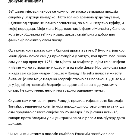
документацијом)
Већ девет мјесеци износе се лажи о томе како се вршила продаја
свијећа у Епархији канадској. Исто толико времена траје пљување,
највише од стране неколико свештеника, по мени, Недељку Вујићу, и
мојој породици. Моја жена Нада власник је фирме Monastery Candles
која је снабдјевала већину наших цркава свијећама а добар дио
фамилије помаже у овом послу.
Од малих ногу растао сам у Српској цркви и уз њу. У Бугојну, још као
мали дјечак почео сам да прислужујем у олтару, код проте Јове. Ушао
сам у олтар први пут 1961. Ни мјесто ни вријеме у којем смо живјели
није ме могло устрашити и одвојити од моје Цркве. Наставио сам тако
и када сам са фамилијом прешао у Канаду. Највећа почаст у животу
била ми је што ме је Владика Георгије ставио за ипођакона. Данас ми
је у једној од парохија Епархије канадске забрањено да улазим у
олтар. Не само мени, него и мом седмогодишњем унуку.
Слушао сам и читао, и трпио. Чашу је прелила изјава проте Василија
Томића, свештеника којег је моја породица поштовала мимо свих, да
сам продавао славске свијеће по 25 долара. “То је сушта истина”,
говори прота Владики у лице и тражи рачуне у свом компјутеру да то
докаже.
Чињенице и истину о продаји свијећа у Епархији почећу од ове