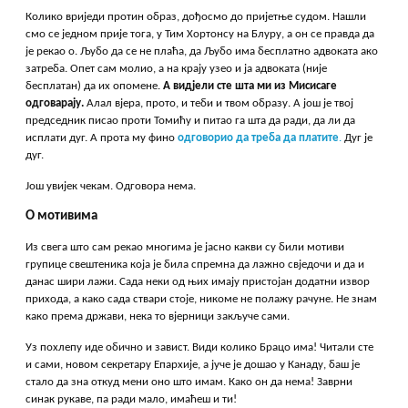
Колико вриједи протин образ, дођосмо до пријетње судом. Нашли
смо се једном прије тога, у Тим Хортонсу на Блуру, а он се правда да
је рекао о. Љубо да се не плаћа, да Љубо има бесплатно адвоката ако
затреба. Опет сам молио, а на крају узео и ја адвоката (није
бесплатан) да их опомене.
А видјели сте шта ми из Мисисаге
одговарају.
Алал вјера, прото, и теби и твом образу. А још је твој
председник писао проти Томићу и питао га шта да ради, да ли да
исплати дуг. А прота му фино
одговорио да треба да плати
те
.
Дуг је
дуг.
Још увијек чекам. Одговора нема.
О мотивима
Из свега што сам рекао многима је јасно какви су били мотиви
групице свештеника која је била спремна да лажно свједочи и да и
данас шири лажи. Сада неки од њих имају пристојан додатни извор
прихода, а како сада ствари стоје, никоме не полажу рачуне. Не знам
како према држави, нека то вјерници закључе сами.
Уз похлепу иде обично и завист. Види колико Брацо има! Читали сте
и сами, новом секретару Епархије, а јуче је дошао у Канаду, баш је
стало да зна откуд мени оно што имам. Како он да нема! Заврни
синак рукаве, па ради мало, имаћеш и ти!