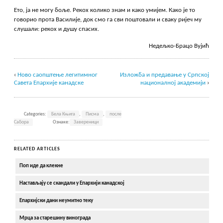
Ето, ја не могу боље. Рекох колико знам и како умијем. Како је то
говорио прота Василије, док смо га сви поштовали и сваку ријеч му
слушали: рекох и душу спасих.
Недељко-Брацо Вујић
‹
Ново саопштење легитимног
Изложба и предавање у Српској
Савета Епархије канадске
националној академији
›
Categories:
Бела Књига
,
Писма
,
после
Сабора
Ознаке:
Завереници
RELATED ARTICLES
Поп иде да клекне
Настављају се скандали у Епархији канадској
Епархијски дани неумитно теку
Мрца за старешину винограда