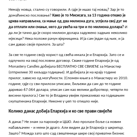
Немају новца, стално су говорили. А гдје је ишао тај новац? Зар је то
домаћинско пословање?
Како је то Мисисага, за 13 година откако је
црква направљена, са мање од два милиона дуга, успјела свој дуг не
да отплати или смањи, него да увећа на три и по милиона долара?
И
да ли је тачно да је скоро милион долара задужено задњих неколико
мјесеци? Нека положе рачун вјерницима. И ја сам један од њих, и ја
сам давао своје прилоге. За шта?
За све те године своју корист од свећа имала је и Епархија. Зато се и
одлучило на овај пословни договор. Сваке године Епархија је од
Monastery Candles добијала БЕСПЛАТНО СВЕ СВИЈЕЋЕ за Манастир
(отприлике 30 хиљада годишње). И добијала је на крају године
прилог, зависно од могућности. (Спомен-књига о Манастиру из 2010.
године, гдје су сви прилози уписани, биљежи да сам до те године
даривао 67.064 долара, уписан сам као велики добротвор, четврти по
висини прилога.) Све то је Владика увијек приказивао на годишњим
скупштинама Епархије. Никоме у џеп то отишло није.
Колико данас добија Епархија и ко све прави свијеће
А данас? Не знам за парохије и ЦШО. Ако пролазе боље са новим
набављачем – и мени је драго. Али видим да је Епархија у шкрипцу.
Зашто? Можда зато што сад свештеници шире свој приватни бизнис