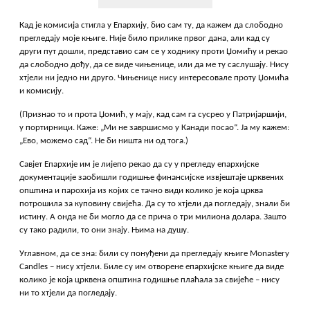
Кад је комисија стигла у Епархију, био сам ту, да кажем да слободно
прегледају моје књиге. Није било прилике првог дана, али кад су
други пут дошли, представио сам се у ходнику проти Џомићу и рекао
да слободно дођу, да се виде чињенице, или да ме ту саслушају. Нису
хтјели ни једно ни друго. Чињенице нису интересовале проту Џомића
и комисију.
(Признао то и прота Џомић, у мају, кад сам га сусрео у Патријаршији,
у портирници. Каже: „Ми не завршисмо у Канади посао“. Ја му кажем:
„Ево, можемо сад“. Не би ништа ни од тога.)
Савјет Епархије им је лијепо рекао да су у прегледу епархијске
документације заобишли годишње финансијске извјештаје црквених
општина и парохија из којих се тачно види колико је која црква
потрошила за куповину свијећа. Да су то хтјели да погледају, знали би
истину. А онда не би могло да се прича о три милиона долара. Зашто
су тако радили, то они знају. Њима на душу.
Углавном, да се зна: били су понуђени да прегледају књиге Monastery
Candles – нису хтјели. Биле су им отворене епархијске књиге да виде
колико је која црквена општина годишње плаћала за свијеће – нису
ни то хтјели да погледају.