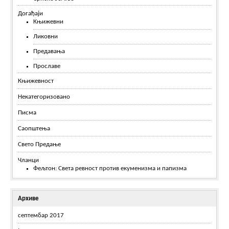
Догађаји
Књижевни
Ликовни
Предавања
Прославе
Књижевност
Некатегоризовано
Писма
Саопштења
Свето Предање
Чланци
Фељтон: Света ревност против екуменизма и папизма
Архиве
септембар 2017