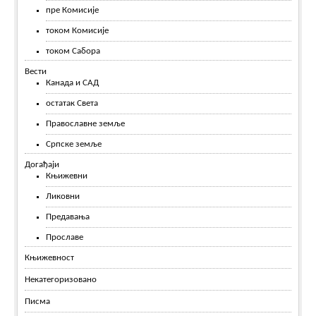
пре Комисије
током Комисије
током Сабора
Вести
Канада и САД
остатак Света
Православне земље
Српске земље
Догађаји
Књижевни
Ликовни
Предавања
Прославе
Књижевност
Некатегоризовано
Писма