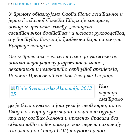
BY
EDITOR IN CHIEF
on
24. АВГУСТА 2015.
У прилогу објављујемо Саопштење легитимног и
јединог легалног Савета Епархије канадске,
поводом преписке између „канадског
свештеничког братства“ и његовог руководства,
а у поступку покушаја грабљења пара са рачуна
Епархије канадске.
Овом приликом желимо и сами да укажемо на
помало недопустиву уздржаност нашег,
неканонски и незаконито свргнутог архијереја,
Његовог Преосвештенства Владике Георгија.
Као
верници
сматрамо
да је било нужно, и још увек је неопходно, да се
Владика Георгије директно и активно одупре
кршењу светих Канона и црквених правила без
обзира што се починиоци ових недела сакривају
иза плашта Синода СПЦ и ауторитета