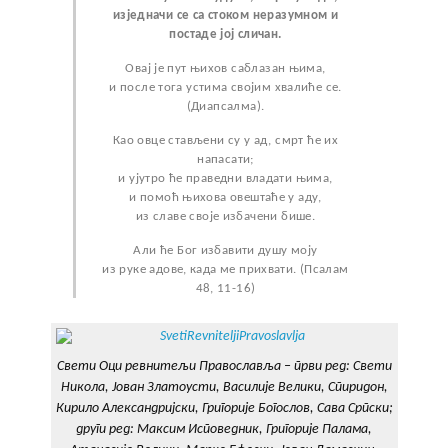
изједначи се са стоком неразумном и
постаде јој сличан.
Овај је пут њихов саблазан њима,
и после тога устима својим хвалиће се.
(Диапсалма).
Као овце стављени су у ад, смрт ће их
напасати;
и ујутро ће праведни владати њима,
и помоћ њихова овештаће у аду,
из славе своје избачени бише.
Али ће Бог избавити душу моју
из руке адове, када ме прихвати. (Псалам
48, 11-16)
Свети Оци ревнитељи Православља – први ред: Свети
Никола, Јован Златоусти, Василије Велики, Спиридон,
Кирило Александријски, Григорије Богослов, Сава Српски;
други ред: Максим Исповедник, Григорије Палама,