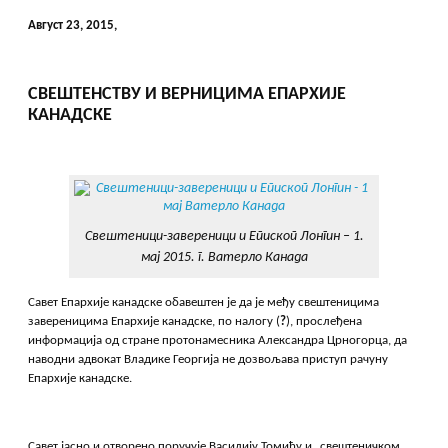
Август 23, 2015,
СВЕШТЕНСТВУ И ВЕРНИЦИМА ЕПАРХИЈЕ
КАНАДСКЕ
Свештеници-завереници и Епископ Лонгин – 1.
мај 2015. г. Ватерло Канада
Савет Епархије канадске обавештен је да је међу свештеницима
завереницима Епархије канадске, по налогу (
?
), прослеђена
информација од стране протонамесника Александра Црногорца, да
наводни адвокат Владике Георгија не дозвољава приступ рачуну
Епархије канадске.
Савет јасно и отворено поручује Василију Томићу и „свештеничком