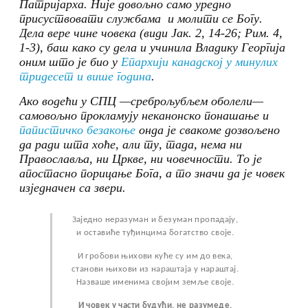
Патријарха. Није довољно само уредно
присуствовати службама и молити се Богу.
Дела вере чине човека (види Јак. 2, 14-26; Рим. 4,
1-3), баш како су дела и учинила Владику Георгија
оним што је био у
Епархији канадској у минулих
тридесет и више година
.
Ако водећи у СПЦ —среброљубљем оболели—
самовољно прокламују неканонско понашање и
папистичко безакоње
онда је свакоме дозвољено
да ради шта хоће, али ту, тада, нема ни
Православља, ни Цркве, ни човечности. То је
апостасно порицање Бога, а то значи да је човек
изједначен са звери.
Заједно неразуман и безуман пропадају,
и оставиће туђинцима богатство своје.
И гробови њихови куће су им до века,
станови њихови из нараштаја у нараштај.
Назваше именима својим земље своје.
И човек у части будући, не разумеде,