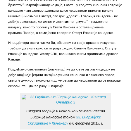
братству“ Епархије канадске да је, Савет – у својству економа Епархије
канадске – ангажовао адвоката да се не дозволи приступ рачуну
никоме (ни самом Савету), све док „удова“ – Епархија канадска – не
добије законског, легалног и легитимног „мужа“ – надлежног
владику, како то прописују Свети Канони и остала црквена
правила. Такође, о томе јасно говори и Статут Епархије канадске.
Иницијатори овога писма би, обзиром на своје црквено искуство,
требали да знају како се то ради сходно Светим Канонима, Статуту
Епархије канадске, Уставу СПЦ, као и законским прописима државе
Канаде.
Подсећамо све: економ (ризничар) не да кључ од ризнице док не
дође онај који једини на тај кључ има канонско и законско право;
света је дужност економа и да умре али да не дозволи да се покраде
скровиште – дакле рачун Епархије.
Владика Георгије и неколико чланова Савета
Епархије канадске током
33. Епархијске
Скупштине у Киченеру
6-8 фебрура 2015. г.