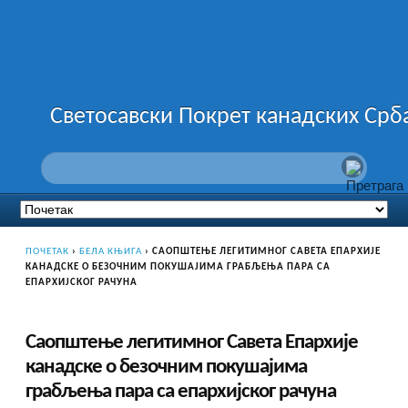
Светосавски Покрет канадских Срб
ПОЧЕТАК
›
БЕЛА КЊИГА
›
САОПШТЕЊЕ ЛЕГИТИМНОГ САВЕТА ЕПАРХИЈЕ
КАНАДСКЕ О БЕЗОЧНИМ ПОКУШАЈИМА ГРАБЉЕЊА ПАРА СА
ЕПАРХИЈСКОГ РАЧУНА
Саопштење легитимног Савета Епархије
канадске о безочним покушајима
грабљења пара са епархијског рачуна