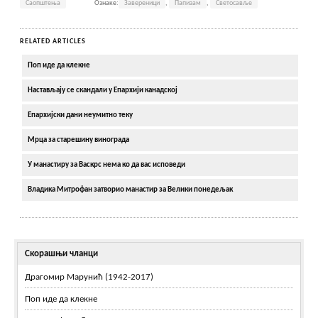
Саопштења
Ознаке:
Завереници
,
Папизам
,
Светосавље
RELATED ARTICLES
Поп иде да клекне
Настављају се скандали у Епархији канадској
Епархијски дани неумитно теку
Мрца за старешину винограда
У манастиру за Васкрс нема ко да вас исповеди
Владика Митрофан затворио манастир за Велики понедељак
Скорашњи чланци
Драгомир Марунић (1942-2017)
Поп иде да клекне