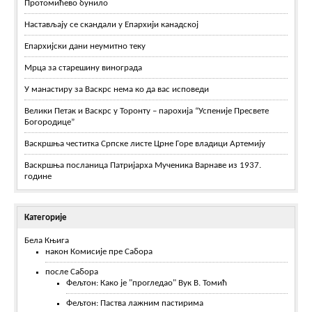
Протомићево бунило
Настављају се скандали у Епархији канадској
Епархијски дани неумитно теку
Мрца за старешину винограда
У манастиру за Васкрс нема ко да вас исповеди
Велики Петак и Васкрс у Торонту – парохија “Успеније Пресвете
Богородице”
Васкршња честитка Српске листе Црне Горе владици Артемију
Васкршња посланица Патријарха Мученика Варнаве из 1937.
године
Категорије
Бела Књига
након Комисије пре Сабора
после Сабора
Фељтон: Како је "прогледао" Вук В. Томић
Фељтон: Паства лажним пастирима