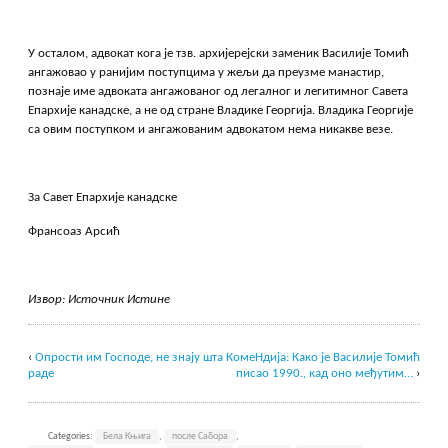
У осталом, адвокат кога је тзв. архијерејски заменик Василије Томић
ангажовао у ранијим поступцима у жељи да преузме манастир,
познаје име адвоката ангажованог од легалног и легитимног Савета
Епархије канадске, а не од стране Владике Георгија. Владика Георгије
са овим поступком и ангажованим адвокатом нема никакве везе.
За Савет Епархије канадске
Франсоаз Арсић
Извор: Источник Истине
‹
Опрости им Господе, не знају шта
КомеНдија: Како је Василије Томић
раде
писао 1990., кад оно међутим…
›
Categories:
Бела Књига
,
после Сабора
,