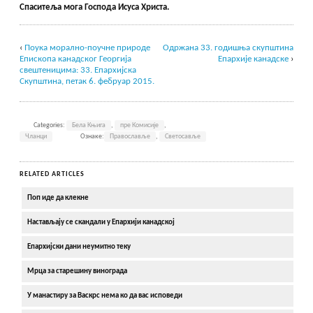
Спаситеља мога Господа Исуса Христа.
‹
Поука морално-поучне природе
Одржана 33. годишња скупштина
Епископа канадског Георгија
Епархије канадске
›
свештеницима: 33. Епархијска
Скупштина, петак 6. фебруар 2015.
Categories:
Бела Књига
,
пре Комисије
,
Чланци
Ознаке:
Православље
,
Светосавље
RELATED ARTICLES
Поп иде да клекне
Настављају се скандали у Епархији канадској
Епархијски дани неумитно теку
Мрца за старешину винограда
У манастиру за Васкрс нема ко да вас исповеди