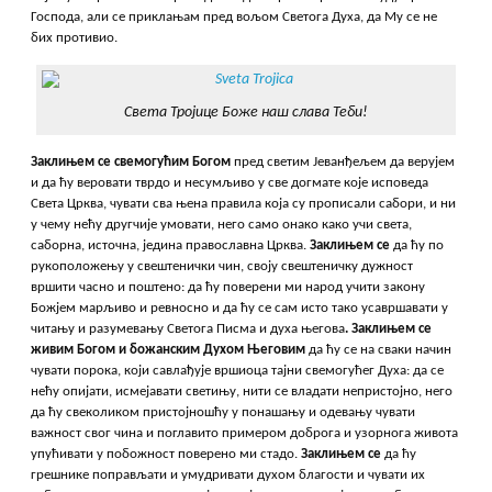
Господа, али се приклањам пред вољом Светога Духа, да Му се не
бих противио.
Света Тројице Боже наш слава Теби!
Заклињем
се свемогућим Богом
пред светим Јеванђељем да верујем
и да ћу веровати тврдо и несумљиво у све догмате које исповеда
Света Црква, чувати сва њена правила која су прописали сабори, и ни
у чему нећу другчије умовати, него само онако како учи света,
саборна, источна, једина православна Црква.
Заклињем
се
да ћу по
рукоположењу у свештенички чин, своју свештеничку дужност
вршити часно и поштено: да ћу поверени ми народ учити закону
Божјем марљиво и ревносно и да ћу се сам исто тако усавршавати у
читању и разумевању Светога Писма и духа његова
. Заклињем се
живим Богом и божанским Духом Његовим
да ћу се на сваки начин
чувати порока, који савлађује вршиоца тајни свемогућег Духа: да се
нећу опијати, исмејавати светињу, нити се владати непристојно, него
да ћу свеколиком пристојношћу у понашању и одевању чувати
важност свог чина и поглавито примером доброга и узорнога живота
упућивати у побожност поверено ми стадо.
Заклињем
се
да ћу
грешнике поправљати и умудривати духом благости и чувати их