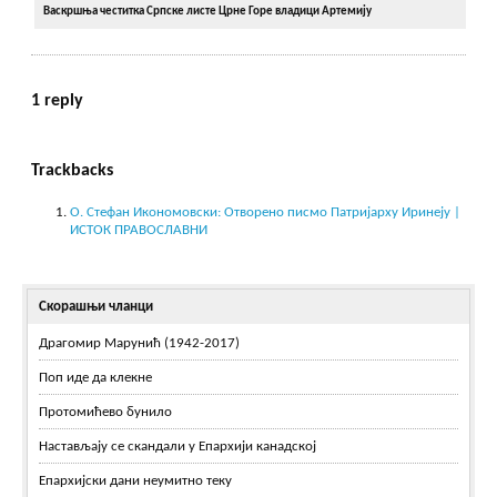
Васкршња честитка Српске листе Црне Горе владици Артемију
1 reply
Trackbacks
О. Стефан Икономовски: Отворено писмо Патријарху Иринеју |
ИСТОК ПРАВОСЛАВНИ
Скорашњи чланци
Драгомир Марунић (1942-2017)
Поп иде да клекне
Протомићево бунило
Настављају се скандали у Епархији канадској
Епархијски дани неумитно теку