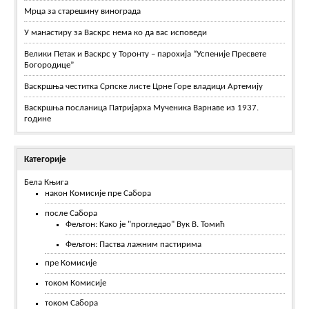
Мрца за старешину винограда
У манастиру за Васкрс нема ко да вас исповеди
Велики Петак и Васкрс у Торонту – парохија “Успеније Пресвете
Богородице”
Васкршња честитка Српске листе Црне Горе владици Артемију
Васкршња посланица Патријарха Мученика Варнаве из 1937.
године
Категорије
Бела Књига
након Комисије пре Сабора
после Сабора
Фељтон: Како је "прогледао" Вук В. Томић
Фељтон: Паства лажним пастирима
пре Комисије
током Комисије
током Сабора