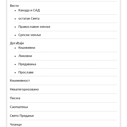
Вести
Канада и САД
остатак Света
Православне земље
Српске земље
Догађаји
Књижевни
Ликовни
Предавања
Прославе
Књижевност
Некатегоризовано
Писма
Саопштења
Свето Предање
Чланци