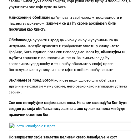
саблажњивог духа овога свијета, који руши свету вјеру и побожност, а
ућуткивати оне који хуле на Бога.
Најискреније обећавам
да ћу чувати свој народ у послушности и
јединству црквеном.
Заричем
се да ћу своме архијереју бити
послушан као Христу
.
Обећавам
да ћу учити народ да живи у миру и упућивати га да
испуњава наредбе црквених и грађанских власти, у славу Свете
Тројице, Бога Јединог, Кога сви исповедамо, Кога ћу,
обавезујем
се
,
љубити срдачно и поштовати искрено. Заклињем се да ћу
свеколиком усрдношћу и тачношћу обављати у својој цркви
богослужење по уставу, и свете тајне с побожношћу вршити.
Заклињем
се пред Богом
који све види, да ово што обећавам
дргачије не схватам у уму своме, него овако како изговарам устима
својим.
Све
ово потврђујем својом заклетвом.
Нека ми свезнајући Бог буде
сведок да моја обећања нису лажна, а ако су лажна, нека ми буде
правични осветник Бог.
По
завршетку своје заклетве целивам свето Јеванђеље и крст