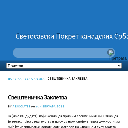
Светосавски Покрет канадских Срб
ПОЧЕТАК
›
БЕЛА КЊИГА
›
СВЕШТЕНИЧКА ЗАКЛЕТВА
Свештеничка Заклетва
BY
ASSOCIATES
on
6. ФЕБРУАРА 2015.
Ја (име кандидата), који желим да примим свештенички чин, знам да
је велика тајна свештенства и да су са њом спојене тешке дужности, за
чије ћу извршивање морати дати одговор на Страшном суду Христа