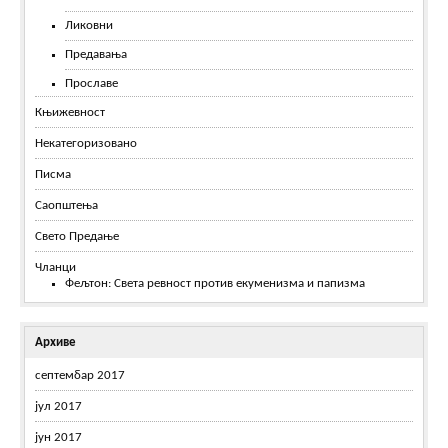
Ликовни
Предавања
Прославе
Књижевност
Некатегоризовано
Писма
Саопштења
Свето Предање
Чланци
Фељтон: Света ревност против екуменизма и папизма
Архиве
септембар 2017
јул 2017
јун 2017