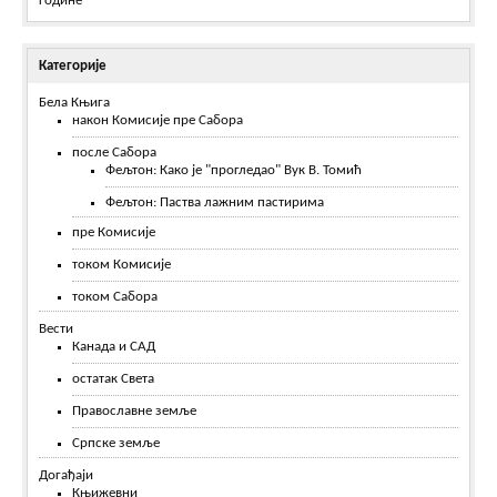
године
Категорије
Бела Књига
након Комисије пре Сабора
после Сабора
Фељтон: Како је "прогледао" Вук В. Томић
Фељтон: Паства лажним пастирима
пре Комисије
током Комисије
током Сабора
Вести
Канада и САД
остатак Света
Православне земље
Српске земље
Догађаји
Књижевни