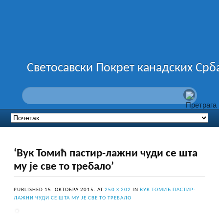
Светосавски Покрет канадских Срб
‘Вук Томић пастир-лажни чуди се шта
му је све то требало’
PUBLISHED
15. ОКТОБРА 2015.
AT
250 × 202
IN
ВУК ТОМИЋ ПАСТИР-
ЛАЖНИ ЧУДИ СЕ ШТА МУ ЈЕ СВЕ ТО ТРЕБАЛО