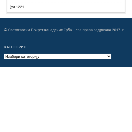
јул 1221
© Светосавски Покрет канадских Срба – сва права задржана 2017. г.
КАТЕГОРИЈЕ
Категорије