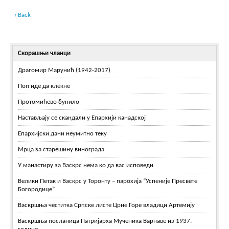
‹ Back
Скорашњи чланци
Драгомир Марунић (1942-2017)
Поп иде да клекне
Протомићево бунило
Настављају се скандали у Епархији канадској
Епархијски дани неумитно теку
Мрца за старешину винограда
У манастиру за Васкрс нема ко да вас исповеди
Велики Петак и Васкрс у Торонту – парохија “Успеније Пресвете
Богородице”
Васкршња честитка Српске листе Црне Горе владици Артемију
Васкршња посланица Патријарха Мученика Варнаве из 1937.