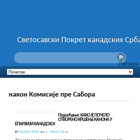
Светосавски Покрет канадских Срб
након Комисије пре Сабора
Подсећање: КАКО ЈЕ ПОЧЕЛО
ОТВОРЕНО КРШЕЊЕ КАНОНА У
ЕПАРХИЈИ КАНАДСКОЈ
BY
ASSOCIATES
on
4. МАЈА 2016.