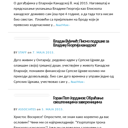
О догађајима у Епархији Канадској 8. мај 2015. Наговештај и
предсказање уклањања Владике Георгија као Епископа
канадског доживео сам још пре 4 године, а да тада тога нисам
био свестан. Пловећи са пријатељем на броду који је
превозио ходочаснике у…
Read More ›
Владан Вујичић: Писмо подршке за
Владику Георгија канадског
BY
STAFF
on
7. МАЈА 2015.
Дуго живим у Онтарију, редовно идем у Српске Цркве да
олакшам својој грешној души, учествујем у животу Канадске
Епархије, помажем финансијски Српске Цркве колико ми
приходи дозвољавају, био сам дуго времена у управи једне од
Српских Цркава, учествовао сам у…
Read More ›
Горан Поп-Јорданов: Обраћање
свештеницима-завереницима
BY
ASSOCIATES
on
5. МАЈА 2015.
Христос Воскресе! Опростите, не знам како коректно да вас
ословим? Чини ми се најприкладније: “Узурпатори трона
Епископа канадског”! Јављам се поводом саопштења о