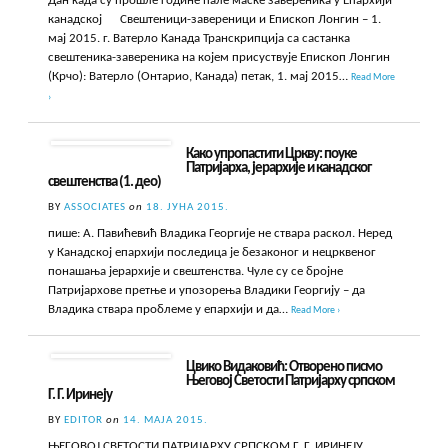
Дан када су прошле године пале маске завереника у Епархији
канадској Свештеници-завереници и Епископ Лонгин – 1.
мај 2015. г. Ватерло Канада Транскрипција са састанка
свештеника-завереника на којем присуствује Епископ Лонгин
(Крчо): Ватерло (Онтарио, Канада) петак, 1. мај 2015…
Read More
›
Како упропастити Цркву: поуке
Патријарха, јерархије и канадског
свештенства (1. део)
BY
ASSOCIATES
on
18. ЈУНА 2015.
пише: А. Павићевић Владика Георгије не ствара раскол. Неред
у Канадској епархији последица је безаконог и нецрквеног
понашања јерархије и свештенства. Чуле су се бројне
Патријархове претње и упозорења Владики Георгију – да
Владика ствара проблеме у епархији и да…
Read More ›
Цвико Видаковић: Отворено писмо
Његовој Светости Патријарху српском
Г. Г. Иринеју
BY
EDITOR
on
14. МАЈА 2015.
ЊЕГОВОЈ СВЕТОСТИ ПАТРИЈАРХУ СРПСКОМ Г. Г. ИРИНЕЈУ