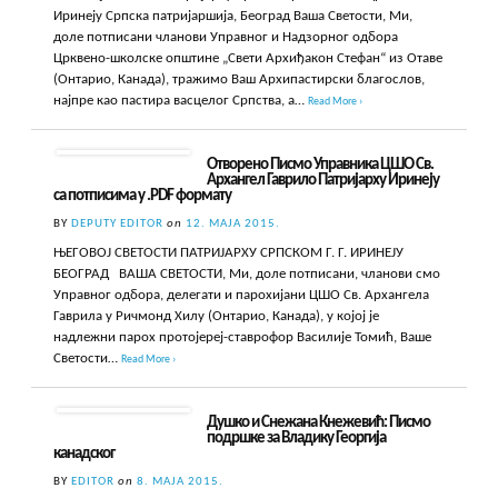
Иринеју Српска патријаршија, Београд Ваша Светости, Ми,
доле потписани чланови Управног и Надзорног одбора
Црквено-школске општине „Свети Архиђакон Стефан“ из Отаве
(Онтарио, Канада), тражимо Ваш Архипастирски благослов,
најпре као пастира васцелог Српства, а…
Read More ›
Отворено Писмо Управника ЦШО Св.
Архангел Гаврило Патријарху Иринеју
са потписима у .PDF формату
BY
DEPUTY EDITOR
on
12. МАЈА 2015.
ЊЕГОВОЈ СВЕТОСТИ ПАТРИЈАРХУ СРПСКОМ Г. Г. ИРИНЕЈУ
БЕОГРАД ВАША СВЕТОСТИ, Ми, доле потписани, чланови смо
Управног одбора, делегати и парохијани ЦШО Св. Архангела
Гаврила у Ричмонд Хилу (Онтарио, Канада), у којој је
надлежни парох протојереј-ставрофор Василије Томић, Ваше
Светости…
Read More ›
Душко и Снежана Кнежевић: Писмо
подршке за Владику Георгија
канадског
BY
EDITOR
on
8. МАЈА 2015.