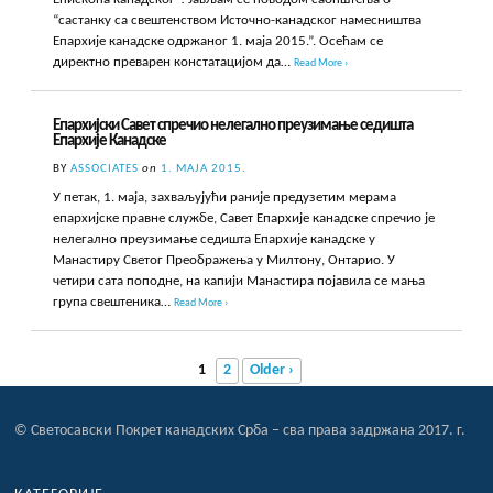
“састанку са свештенством Источно-канадског намесништва
Епархије канадске одржаног 1. маја 2015.”. Осећам се
директно преварен констатацијом да…
Read More ›
Епархијски Савет спречио нелегално преузимање седишта
Епархије Канадске
BY
ASSOCIATES
on
1. МАЈА 2015.
У петак, 1. маја, захваљујући раније предузетим мерама
епархијске правне службе, Савет Епархије канадске спречио је
нелегално преузимање седишта Епархије канадске у
Манастиру Светог Преображења у Милтону, Онтарио. У
четири сата поподне, на капији Манастира појавила се мања
група свештеника…
Read More ›
1
2
Older ›
© Светосавски Покрет канадских Срба – сва права задржана 2017. г.