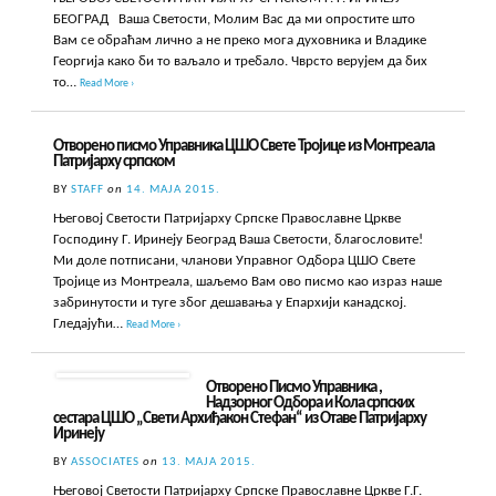
БЕОГРАД Ваша Светости, Молим Вас да ми опростите што
Вам се обраћам лично а не преко мога духовника и Владике
Георгија како би то ваљало и требало. Чврсто верујем да бих
то…
Read More ›
Отворено писмо Управника ЦШО Свете Тројице из Монтреала
Патријарху српском
BY
STAFF
on
14. МАЈА 2015.
Његовој Светости Патријарху Српске Православне Цркве
Господину Г. Иринеју Београд Ваша Светости, благословите!
Ми доле потписани, чланови Управног Одбора ЦШО Свете
Тројице из Монтреала, шаљемо Вам ово писмо као израз наше
забринутости и туге због дешавања у Епархији канадској.
Гледајући…
Read More ›
Отворено Писмо Управника ,
Надзорног Одбора и Кола српских
сестара ЦШО „Свети Архиђакон Стефан“ из Отаве Патријарху
Иринеју
BY
ASSOCIATES
on
13. МАЈА 2015.
Његовој Светости Патријарху Српске Православне Цркве Г.Г.