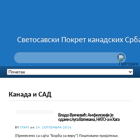
Светосавски Покрет канадских Срб
Канада и САД
Владо Вукчевић: Амфилохије је
одани слуга Ватикана, НАТО-а и Хага
BY
STAFF
on
24. СЕПТЕМБРА 2016.
(Пренесено са сајта “Борба за веру”) Поштовани пријатељи,