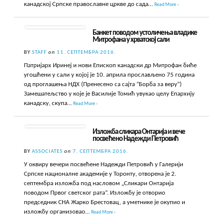
канадској Српске православне цркве до сада…
Read More ›
Банкет поводом устоличења владике
Митрофана у хрватској сали
BY
STAFF
on
11. СЕПТЕМБРА 2016.
Патријарх Иринеј и нови Епископ канадски др Митрофан биће
угошћени у сали у којој је 10. априла прослављено 75 година
од проглашења НДХ (Пренесено са сајта “Борба за веру”)
Замешатељство у које је Василије Томић увукао целу Епархију
канадску, скупа…
Read More ›
Изложба сликара Онтарија и вече
посвећено Надежди Петровић
BY
ASSOCIATES
on
7. СЕПТЕМБРА 2016.
У оквиру вечери посвећене Надежди Петровић у Галерији
Српске националне академије у Торонту, отворена је 2.
септембра изложба под насловом „Сликари Онтарија
поводом Првог светског рата“. Изложбу је отворио
председник СНА Жарко Брестовац, а уметнике је окупио и
изложбу организовао…
Read More ›