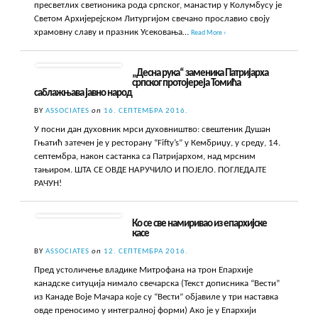
пресветлих светионика рода српског, манастир у Колумбусу је
Светом Архијерејском Литургијом свечано прославио своју
храмовну славу и празник Усековања…
Read More ›
„Десна рука“ заменика Патријарха
српског протојереја Томића
саблажњава јавно народ
BY
ASSOCIATES
on
16. СЕПТЕМБРА 2016.
У посни дан духовник мрси духовништво: свештеник Душан
Гњатић затечен је у ресторану “Fifty’s” у Кембриџу, у среду, 14.
септембра, након састанка са Патријархом, над мрсним
тањиром. ШТА СЕ ОВДЕ НАРУЧИЛО И ПОЈЕЛО. ПОГЛЕДАЈТЕ
РАЧУН!
Ко се све намиривао из епархијске
касе
BY
ASSOCIATES
on
12. СЕПТЕМБРА 2016.
Пред устоличење владике Митрофана на трон Епархије
канадске ситуција нимало свечарска (Текст дописника “Вести”
из Канаде Воје Мачара које су “Вести” објавиле у три наставка
овде преносимо у интегралној форми) Ако је у Епархији