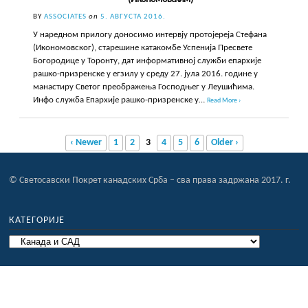
BY
ASSOCIATES
on
5. АВГУСТА 2016.
У наредном прилогу доносимо интервју протојереја Стефана
(Икономовског), старешине катакомбе Успенија Пресвете
Богородице у Торонту, дат информативној служби епархије
рашко-призренске у егзилу у среду 27. јула 2016. године у
манастиру Светог преображења Господњег у Леушићима.
Инфо служба Епархије рашко-призренске у…
Read More ›
‹ Newer
1
2
3
4
5
6
Older ›
© Светосавски Покрет канадских Срба – сва права задржана 2017. г.
КАТЕГОРИЈЕ
Категорије