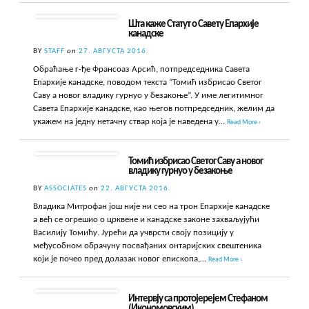
Шта каже Статут о Савету Епархије
канадске
BY
STAFF
on
27. АВГУСТА 2016.
Обраћање г-ђе Франсоаз Арсић, потпредседника Савета
Епархије канадске, поводом текста “Томић избрисао Светог
Саву а новог владику гурнуо у безакоње”. У име легитимног
Савета Епархије канадске, као његов потпредседник, желим да
укажем на једну нетачну ствар која је наведена у…
Read More ›
Томић избрисао Светог Саву а новог
владику гурнуо у безакоње
BY
ASSOCIATES
on
22. АВГУСТА 2016.
Владика Митрофан још није ни сео на трон Епархије канадске
а већ се огрешио о црквене и канадске законе захваљујући
Василију Томићу. Јурећи да учврсти своју позицију у
међусобном обрачуну посвађаних онтаријских свештеника
који је почео пред долазак новог епископа,…
Read More ›
Интервју са протојерејем Стефаном
(Икономовским)