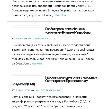
Нешто се десило што сматрам важним вас информисати. И
потврда је јаке неморалности и непобожности у врху СПЦ.
Прошле године сам преко Владике Георгија послао замашан
прилог за цркву у Бару. Новац…
Read More ›
Борба хорова: примећено на
устоличењу Владике Митрофана
BY
STAFF
on
20. СЕПТЕМБРА 2016.
(Писмо читаоца из Мисисаге) Има ли мере гордости попа
Василија и госпође Јасмине Вучуровић? Докле ће овај тандем
да се гура свуда као најбољи, најпаметнији, најважнији?
Можда су то својим родитељима и својој деци? Тако и треба
да буде. Али…
Read More ›
Прослава храмовне славе у манастиру
Светих српских Просветитеља у
Колумбусу (САД)
BY
ASSOCIATES
on
16. СЕПТЕМБРА 2016.
Светим српским Просветитељима посвећен је манастир
епархије рашко-призренске у егзилу у Колумбусу (САД). У
недељу, 29. августа/11. септембра, на празник ових