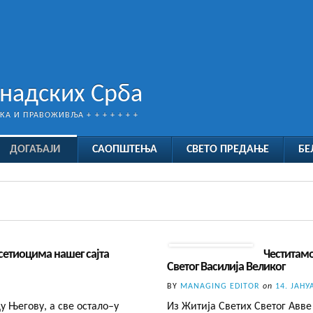
анадских Срба
ТКА И ПРАВОЖИВЉА + + + + + + +
ДОГАЂАЈИ
САОПШТЕЊА
СВЕТО ПРЕДАЊЕ
БЕ
сетиоцима нашег сајта
Честитам
Светог Василија Великог
BY
MANAGING EDITOR
on
14. ЈАНУ
 Његову, а све остало–у
Из Житија Светих Светог Авве 