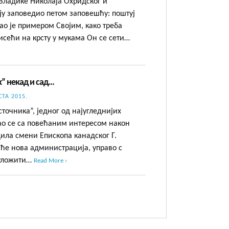
 Владике Николаја Охридског и
ају заповедио петом заповешћу: поштуј
зао је примером Својим, како треба
исећи на крсту у мукама Он се сети…
” некад и сад…
СТА 2015.
точника”, једног од најугледнијих
ао се са повећаним интересом након
дила смени Епископа канадског Г.
а ће нова администрација, управо с
 уложити…
Read More ›