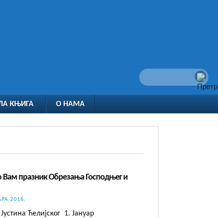
ЛА КЊИГА
О НАМА
о Вам празник Обрезања Господњег и
АРА 2016.
Јустина Ћелијског 1. Jануар