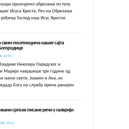
нуара празнујемо обрезање по телу
ашег Исуса Христа. Реч на Обрезање
 рођењу Господ наш Исус Христос
 свим посетиоцима нашег сајта
Богородице
А 2015.
 Владике Николаја Охридског и
ви Марији навршише три године од
и њени свети, Јоаким и Ана, из
предаду Богу на службу према ранијем
икани српске писане речи у галерији
БРА 2015.