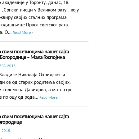
 академије у Торонту, данас, 18.
 „Српски писци у Великом рату“, коју
оквиру својих сталних програма
годишњице Првог светског рата.
ра. О…
Read More ›
 свим посетиоцима нашег сајта
Богородице – Мала Госпојина
БРА 2015.
 Владике Николаја Охридског и
и се од старих родитеља својих,
 из племена Давидова, а матер од
е по оцу од рода…
Read More ›
 свим посетиоцима нашег сајта
Богородице
 2015.