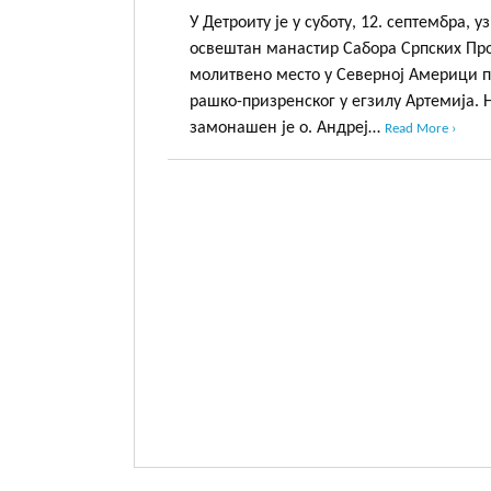
У Детроиту је у суботу, 12. септембра, 
освештан манастир Сабора Српских Пр
молитвено место у Северној Америци 
рашко-призренског у егзилу Артемија.
замонашен је о. Андреј…
Read More ›