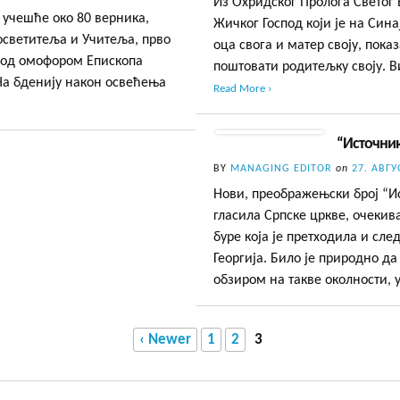
Из Охридског Пролога Светог
уз учешће око 80 верника,
Жичког Господ који је на Син
осветитеља и Учитеља, прво
оца свога и матер своју, пока
под омофором Епископа
поштовати родитељку своју. В
 На бденију након освећења
Read More ›
“Источник
BY
MANAGING EDITOR
on
27. АВГУ
Нови, преображењски број “Ис
гласила Српске цркве, очекив
буре која је претходила и сле
Георгија. Било је природно д
обзиром на такве околности,
‹ Newer
1
2
3