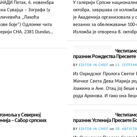
АДИ Петак, 6. новембра
У галерији Српске националне
на Сувајца – Зографа (у
октобра, завршава се изложба
иличевића „Лакоћа
је Академија организовала у 
ове боје“) Одломке чита
везаних за обележавање 100-
лерији СНА, 2381 Dundas…
Изложба је отворена 8. октоб
Честитамо
празник Рождества Пресвете 
BY
EDITOR IN CHIEF
on
21. СЕПТЕМ
Из Охридског Пролога Светог
Жичког Света Дева Марија род
Јоакима и Ане. Отац јој беше
рода Аронова. И тако она беш
гомоља у Северној
Честитамо
ија – Сабор српских
празник Успенија Пресвете 
BY
EDITOR IN CHIEF
on
28. АВГУСТА
.