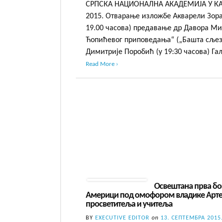
СРПСКА НАЦИОНАЛНА АКАДЕМИЈА У КАН
2015. Отварање изложбе Акварели Зора
19.00 часова) предавање др Давора М
Ћопићевог приповедања“ („Башта сљез
Димитрије Поробић (у 19:30 часова) Га
Read More ›
Освештана прва бо
Америци под омофором владике Артем
просветитеља и учитеља
BY
EXECUTIVE EDITOR
on
13. СЕПТЕМБРА 2015