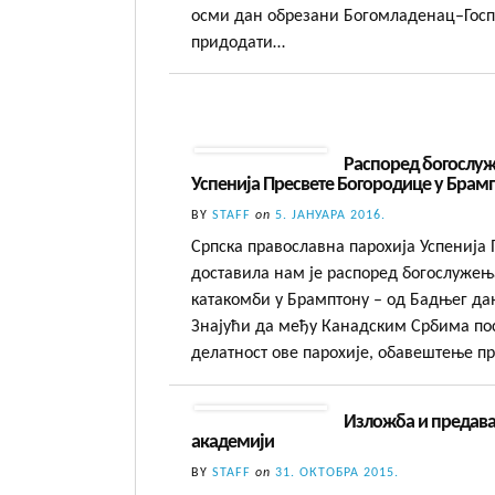
осми дан обрезани Богомладенац–Госп
придодати…
Распоред богослуж
Успенија Пресвете Богородице у Брамп
BY
STAFF
on
5. ЈАНУАРА 2016.
Српска православна парохија Успенија
доставила нам је распоред богослужењ
катакомби у Брамптону – од Бадњег да
Знајући да међу Канадским Србима пос
делатност ове парохије, обавештење 
Изложба и предава
академији
BY
STAFF
on
31. ОКТОБРА 2015.