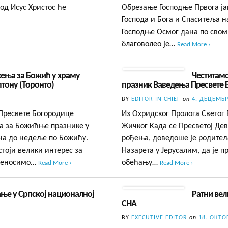
од Исус Христос ће
Обрезање Господње Првога ја
Господа и Бога и Спаситеља н
Господње Осмог дана по свом
благоволео је…
Read More ›
ења за Божић у храму
Честитамо
тону (Торонто)
празник Ваведења Пресвете 
BY
EDITOR IN CHIEF
on
4. ДЕЦЕМБР
 Пресвете Богородице
Из Охридског Пролога Светог
а за Божићње празнике у
Жичког Када се Пресветој Де
на до недеље по Божићу.
рођења, доведоше је родитељ
тоји велики интерес за
Назарета у Јерусалим, да је 
преносимо…
обећању…
Read More ›
Read More ›
ње у Српској националној
Ратни вел
СНА
BY
EXECUTIVE EDITOR
on
18. ОКТО