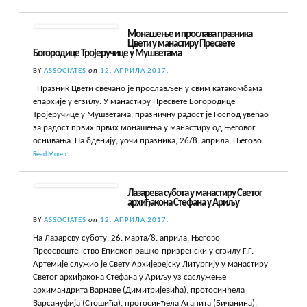
Монашење и прослава празника
Цвети у манастиру Пресвете
Богородице Тројеручице у Мушветама
BY
ASSOCIATES
on
12. АПРИЛА 2017.
Празник Цвети свечано је прослављен у свим катакомбама
епархије у егзилу. У манастиру Пресвете Богородице
Тројеручице у Мушветама, празничну радост је Господ увећао
за радост првих првих монашења у манастиру од његовог
оснивања. На бденију, уочи празника, 26/8. априла, Његово…
Read More ›
Лазарева субота у манастиру Светог
архиђакона Стефана у Ариљу
BY
ASSOCIATES
on
12. АПРИЛА 2017.
На Лазареву суботу, 26. марта/8. априла, Његово
Преосвештенство Епископ рашко-призренски у егзилу Г.Г.
Артемије служио је Свету Архијерејску Литургију у манастиру
Светог архиђакона Стефана у Ариљу уз саслужење
архимандрита Варнаве (Димитријевића), протосинђела
Варсануфија (Стошића), протосинђела Агапита (Бичанина),