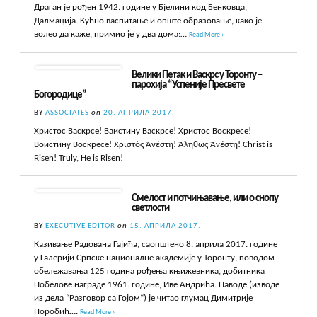
Драган је рођен 1942. године у Бјелини код Бенковца,
Далмација. Кућно васпитање и опште образовање, како је
волео да каже, примио је у два дома:…
Read More ›
Велики Петак и Васкрс у Торонту –
парохија “Успеније Пресвете
Богородице”
BY
ASSOCIATES
on
20. АПРИЛА 2017.
Христос Васкрсе! Ваистину Васкрсе! Христос Воскресе!
Воистину Воскресе! Χριστὸς Ἀνέστη! Ἀληθῶς Ἀνέστη! Christ is
Risen! Truly, He is Risen!
Смелост и потчињавање, или о снопу
светлости
BY
EXECUTIVE EDITOR
on
15. АПРИЛА 2017.
Казивање Радована Гајића, саопштено 8. априла 2017. године
у Галерији Српске националне академије у Торонту, поводом
обележавања 125 година рођења књижевника, добитника
Нобелове награде 1961. године, Иве Андрића. Наводе (изводе
из дела “Разговор са Гојом“) је читао глумац Димитрије
Поробић….
Read More ›