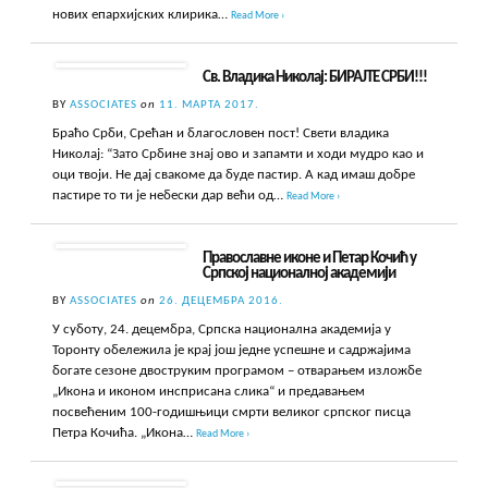
нових епархијских клирика…
Read More ›
Св. Владика Николај: БИРАЈТЕ СРБИ!!!
BY
ASSOCIATES
on
11. МАРТА 2017.
Браћо Срби, Срећан и благословен пост! Свети владика
Николај: “Зато Србине знај ово и запамти и ходи мудро као и
оци твоји. Не дај свакоме да буде пастир. А кад имаш добре
пастире то ти је небески дар већи од…
Read More ›
Православне иконе и Петар Кочић у
Српској националној академији
BY
ASSOCIATES
on
26. ДЕЦЕМБРА 2016.
У суботу, 24. децембра, Српска национална академија у
Торонту обележила је крај још једне успешне и садржајима
богате сезоне двоструким програмом – отварањем изложбе
„Икона и иконом инсприсана слика“ и предавањем
посвећеним 100-годишњици смрти великог српског писца
Петра Кочића. „Икона…
Read More ›