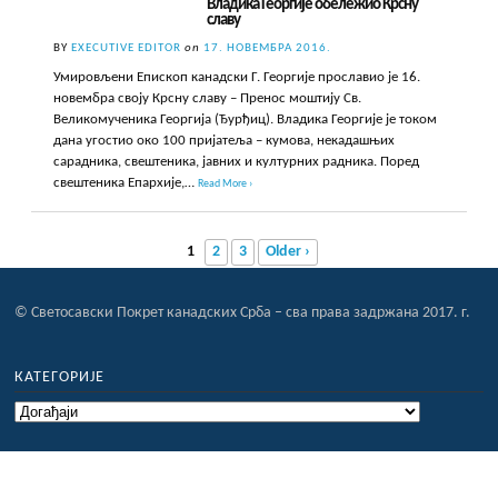
Владика Георгије обележио Крсну
славу
BY
EXECUTIVE EDITOR
on
17. НОВЕМБРА 2016.
Умировљени Епископ канадски Г. Георгије прославио је 16.
новембра своју Крсну славу – Пренос моштију Св.
Великомученика Георгија (Ђурђиц). Владика Георгије је током
дана угостио око 100 пријатеља – кумова, некадашњих
сарадника, свештеника, јавних и културних радника. Поред
свештеника Епархије,…
Read More ›
1
2
3
Older ›
© Светосавски Покрет канадских Срба – сва права задржана 2017. г.
КАТЕГОРИЈЕ
Категорије