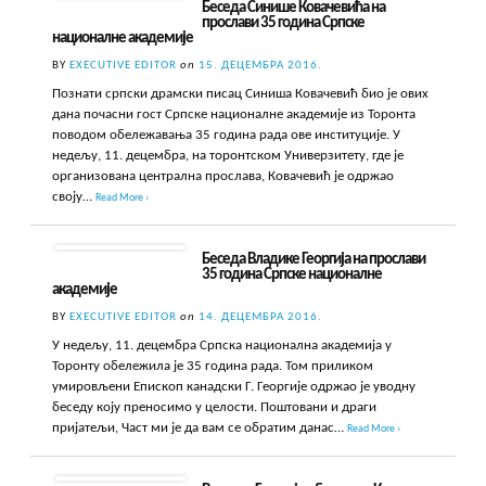
Беседа Синише Ковачевића на
прослави 35 година Српске
националне академије
BY
EXECUTIVE EDITOR
on
15. ДЕЦЕМБРА 2016.
Познати српски драмски писац Синиша Ковачевић био је ових
дана почасни гост Српске националне академије из Торонта
поводом обележавања 35 година рада ове институције. У
недељу, 11. децембра, на торонтском Универзитету, где је
организована централна прослава, Ковачевић је одржао
своју…
Read More ›
Беседа Владике Георгија на прослави
35 година Српске националне
академије
BY
EXECUTIVE EDITOR
on
14. ДЕЦЕМБРА 2016.
У недељу, 11. децембра Српска национална академија у
Торонту обележила је 35 година рада. Том приликом
умировљени Епископ канадски Г. Георгије одржао је уводну
беседу коју преносимо у целости. Поштовани и драги
пријатељи, Част ми је да вам се обратим данас…
Read More ›