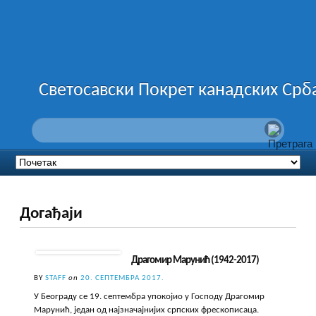
Светосавски Покрет канадских Срб
Догађаји
Драгомир Марунић (1942-2017)
BY
STAFF
on
20. СЕПТЕМБРА 2017.
У Београду се 19. септембра упокојио у Господу Драгомир
Марунић, један од најзначајнијих српских фрескописаца.