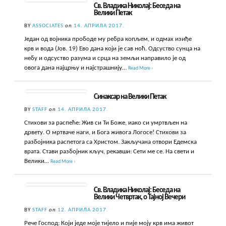
Св. Владика Николај: Беседа на
Велики Петак
BY
ASSOCIATES
on
14. АПРИЛА 2017.
Један од војника прободе му ребра копљем, и одмах изиђе
крв и вода (Јов. 19) Ево дана који је сав ноћ. Одсуство сунца на
небу и одсуство разума и срца на земљи направило је од
овога дана најцрњу и најстрашнију…
Read More ›
Синаксар на Велики Петак
BY
STAFF
on
14. АПРИЛА 2017.
Стихови за распеће: Жив си Ти Боже, иако си умртвљен на
дрвету. О мртваче наги, и Бога живога Логосе! Стихови за
разбојника распетога са Христом. Закључана отвори Едемска
врата. Стави разбојник кључ, рекавши: Сети ме се. На свети и
Велики…
Read More ›
Св. Владика Николај: Беседа на
Велики Четвртак, о Тајној Вечери
BY
STAFF
on
12. АПРИЛА 2017.
Рече Господ: Који једе моје тијело и пије моју крв има живот