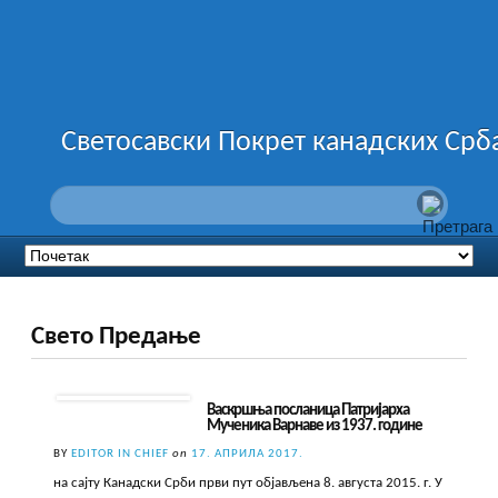
Светосавски Покрет канадских Срб
Свето Предање
Васкршња посланица Патријарха
Мученика Варнаве из 1937. године
BY
EDITOR IN CHIEF
on
17. АПРИЛА 2017.
на сајту Канадски Срби први пут објављена 8. августа 2015. г. У