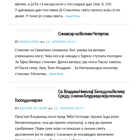
вјечни, и ја ћу га васкрснути у последњи дан (Јов. 6, 54).
У данашњи дан поставио је Спаситељ света трпезу која се не
диже. У томе је слава овога…
Read More ›
Синаксар на Велики Четвртак
BY
ASSOCIATES
on
12. АПРИЛА 2017.
Стихови за Свештено умивање: Бог умива на вечери
ученицима ноге; Чија нога је некада у Едему ступала поподне.
За Тајну Вечеру стихови: Дупла вечера; јер носи Пасху закона.
И Пасху нову, Крв, Тело Владике. За Натприродну молитву
стихови: Молитва…
Read More ›
Св. Владика Николај: Беседа на Велику
Среду, о жени блудници која помаза
Господа миром
BY
EDITOR IN CHIEF
on
12. АПРИЛА 2017.
Простре блудница косе пред Тебе Господе, пружи Јуда руке
безаконицима; она да прими опроштај, а овај да прими
сребрнике. Први грех који се показао у ономе свету
духовноме јесте завист. Сатанаил је позавидео величини