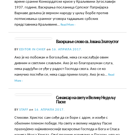
време срамне Конкордатске кризе у Краљевини Југославији
1937. године, Васкршња посланица Српског Патријарха
Варнаве дељена је верном народу у циљу борбе против
потписивања срамног уговора тадашњих србских
представника Краљевине…
Read More ›
Васкршње слово св. Јована Златоустог
BY
EDITOR IN CHIEF
on
16. АПРИЛА 2017.
Ако је ко побожан и богољубив, нека се наслађује овим
дивним и светлим слављем. Ако је ко благоразуман слуга,
нека радујући се уђе у радост Господа свога. Ако се ко
намучио постећи се, нека сада прими плату. Ако је ко…
Read
More ›
Синаксар на свету и Велику Недељу
Пасхе
BY
STAFF
on
16. АПРИЛА 2017.
Стихови: Христос сам сиђе да се бори с адом, и изиђе с
обилним пленом победе. На свету и велику недељу Пасхе
празнујемо најживоносније васкрсење Господа и Бога и Спаса
нашега Исуса Христа. Овај празник називамо и Пасхом, што на