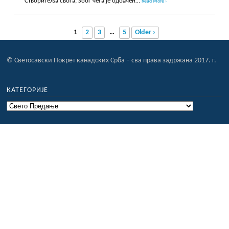
Створитеља свога, због чега је одбачен…
Read More ›
1
2
3
…
5
Older ›
© Светосавски Покрет канадских Срба – сва права задржана 2017. г.
КАТЕГОРИЈЕ
Категорије