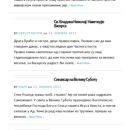
јеврејском значи прелажење, јер…
Read More ›
Св. Владика Николај: Навечерје
Васкрса
BY
DEPUTY EDITOR
on
15. АПРИЛА 2017.
Драга браћо и сестре, децо православна, Позван сам да вам
говорим данас, у овај последњи дан Часнога поста.
Православни светитељи од старине прописали су овај
седмонедељни пост, да нам послужи као припрема за велико
весеље, за Васкрсну радост. Ви знате…
Read More ›
Синаксар на Велику Суботу
BY
STAFF
on
15. АПРИЛА 2017.
Стих:Узалуд чуваш гроб, стражо! Јер не може рака задржати
Саможивот. У свету и Велику Суботу празнујемо боготелесно
погребење Господа Бога и Спаса нашега Исуса Христа, и његов
силазак у Ад. Тиме је род наш позван из трулежи, прешао ка
вечном…
Read More ›