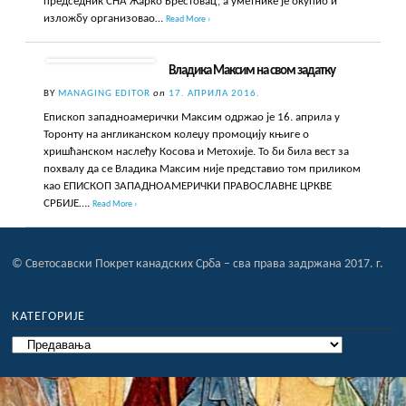
председник СНА Жарко Брестовац, а уметнике је окупио и
изложбу организовао…
Read More ›
Владика Максим на свом задатку
BY
MANAGING EDITOR
on
17. АПРИЛА 2016.
Епископ западноамерички Максим одржао је 16. априла у
Торонту на англиканском колеџу промоцију књиге о
хришћанском наслеђу Косова и Метохије. То би била вест за
похвалу да се Владика Максим није представио том приликом
као ЕПИСКОП ЗАПАДНОАМЕРИЧКИ ПРАВОСЛАВНЕ ЦРКВЕ
СРБИЈЕ….
Read More ›
© Светосавски Покрет канадских Срба – сва права задржана 2017. г.
КАТЕГОРИЈЕ
Категорије