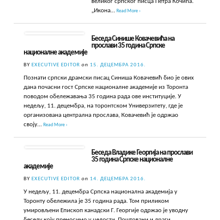
великог српског писца Петра Кочића.
„Икона…
Read More ›
Беседа Синише Ковачевића на
прослави 35 година Српске
националне академије
BY
EXECUTIVE EDITOR
on
15. ДЕЦЕМБРА 2016.
Познати српски драмски писац Синиша Ковачевић био је ових
дана почасни гост Српске националне академије из Торонта
поводом обележавања 35 година рада ове институције. У
недељу, 11. децембра, на торонтском Универзитету, где је
организована централна прослава, Ковачевић је одржао
своју…
Read More ›
Беседа Владике Георгија на прослави
35 година Српске националне
академије
BY
EXECUTIVE EDITOR
on
14. ДЕЦЕМБРА 2016.
У недељу, 11. децембра Српска национална академија у
Торонту обележила је 35 година рада. Том приликом
умировљени Епископ канадски Г. Георгије одржао је уводну
беседу коју преносимо у целости. Поштовани и драги