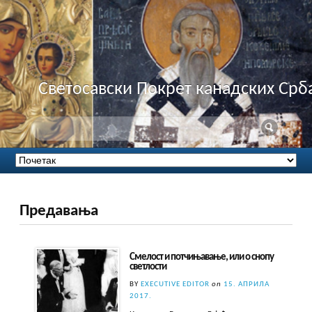
Светосавски Покрет канадских Срб
Предавања
Смелост и потчињавање, или о снопу
светлости
BY
EXECUTIVE EDITOR
on
15. АПРИЛА
2017.