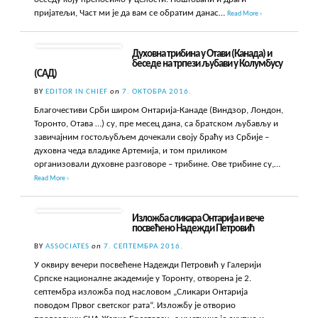
пријатељи, Част ми је да вам се обратим данас…
Read More ›
Духовна трибина у Отави (Канада) и
беседе на трпези љубави у Колумбусу
(САД)
BY
EDITOR IN CHIEF
on
7. ОКТОБРА 2016.
Благочестиви Срби широм Онтарија-Канаде (Виндзор, Лондон,
Торонто, Отава …) су, пре месец дана, са братском љубављу и
завичајним гостољубљем дочекали своју браћу из Србије –
духовна чеда владике Артемија, и том приликом
организовали духовне разговоре – трибине. Ове трибине су,…
Read More ›
Изложба сликара Онтарија и вече
посвећено Надежди Петровић
BY
ASSOCIATES
on
7. СЕПТЕМБРА 2016.
У оквиру вечери посвећене Надежди Петровић у Галерији
Српске националне академије у Торонту, отворена је 2.
септембра изложба под насловом „Сликари Онтарија
поводом Првог светског рата“. Изложбу је отворио