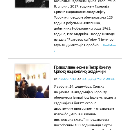
Казивање Радована Гајића, саопштено
8. априла 2017. године у Галерији
Српске националне академије у
Торонту, поводом обележавања 125
година рођења књижевника,
добитника Нобелове награде 1961.
године, Иве Андрића. Наводе (изводе
из дела “Разговор са Гојом“) је читао
глумац Димитрије Поробић….
Read More
›
Православне иконе и Петар Кочић у
Српској националној академији
BY
ASSOCIATES
on
26. ДЕЦЕМБРА 2016.
У суботу, 24. децембра, Српска
национална академија у Торонту
обележила је крај још једне успешне и
садржајима богате сезоне
двоструким програмом – отварањем
изложбе „Икона и иконом
инсприсана слика“ и предавањем
посвећеним 100-годишњици смрти