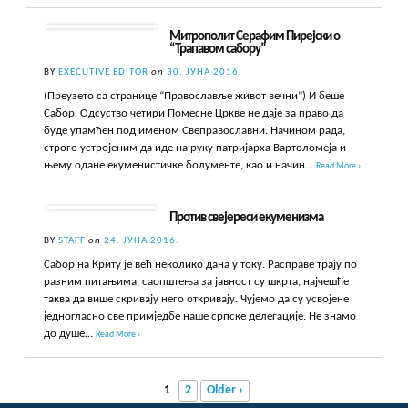
Митрополит Серафим Пирејски о
“Трапавом сабору”
BY
EXECUTIVE EDITOR
on
30. ЈУНА 2016.
(Преузето са странице “Православље живот вечни”) И беше
Сабор. Одсуство четири Помесне Цркве не даје за право да
буде упамћен под именом Свеправославни. Начином рада,
строго устројеним да иде на руку патријарха Вартоломеја и
њему одане екуменистичке болументе, као и начин…
Read More ›
Против свејереси екуменизма
BY
STAFF
on
24. ЈУНА 2016.
Сабор на Криту је већ неколико дана у току. Расправе трају по
разним питањима, саопштења за јавност су шкрта, најчешће
таква да више скривају него откривају. Чујемо да су усвојене
једногласно све примједбе наше српске делегације. Не знамо
до душе…
Read More ›
1
2
Older ›