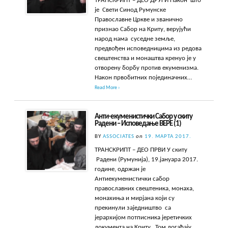
ТРАНСКРИПТ – ДЕО ДРУГИ Након што
је Свети Синод Румунске
Православне Цркве и званично
признао Сабор на Криту, верујући
народ нама суседне земље,
предвођен исповедницима из редова
свештенства и монаштва кренуо је у
отворену борбу против екуменизма.
Након првобитних појединачних…
Read More ›
Анти-екуменистички Сабор у скиту
Радени – Исповедање ВЕРЕ (1)
BY
ASSOCIATES
on
19. МАРТА 2017.
ТРАНСКРИПТ – ДЕО ПРВИ У скиту
Радени (Румунија), 19.јануара 2017.
године, одржан је
Антиекуменистички сабор
православних свештеника, монаха,
монахиња и мирјана који су
прекинули заједништво са
јерархијом потписника јеретичких
документа на Криту. Том догађају