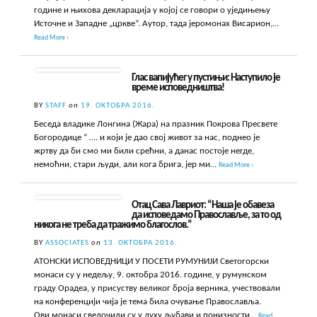
године и њихова декларација у којој се говори о уједињењу
Источне и Западне „цркве“. Аутор, тада јеромонах Висарион,…
Read More ›
Глас вапијућег у пустињи: Наступило је
време исповедништва!
BY
STAFF
on
19. ОКТОБРА 2016.
Беседа владике Лонгина (Жара) на празник Покрова Пресвете
Богородице “ …. и који је дао свој живот за нас, поднео је
жртву да би смо ми били срећни, а данас постоје негде,
немоћни, стари људи, али кога брига, јер ми…
Read More ›
Отац Сава Лавриот: “Наша је обавеза
да исповедамо Православље, за то од
никога не треба да тражимо благослов.”
BY
ASSOCIATES
on
13. ОКТОБРА 2016.
АТОНСКИ ИСПОВЕДНИЦИ У ПОСЕТИ РУМУНИЈИ Светогорски
монаси су у недељу, 9. октобра 2016. године, у румунском
граду Орадеа, у присуству великог броја верника, учествовали
на конференцији чија је тема била очување Православља.
Ови монаси сведочили су у духу љубави и понизности…
Read