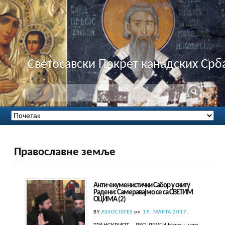
Светосавски Покрет канадских Срб
Православне земље
Анти-екуменистички Сабор у скиту
Радени: Самеравајмо се са СВЕТИМ
ОЦИМА (2)
BY
ASSOCIATES
on
19. МАРТА 2017.