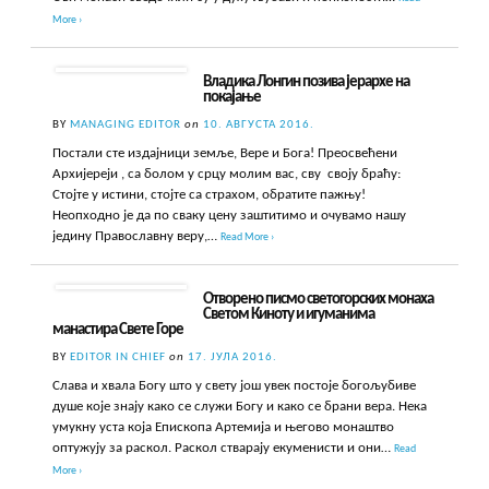
More ›
Владика Лонгин позива јерархе на
покајање
BY
MANAGING EDITOR
on
10. АВГУСТА 2016.
Постали сте издајници земље, Вере и Бога! Преосвећени
Архијереји , са болом у срцу молим вас, сву своју браћу:
Стојте у истини, стојте са страхом, обратите пажњу!
Неопходно је да по сваку цену заштитимо и очувамо нашу
једину Православну веру,…
Read More ›
Отворено писмо светогорских монаха
Светом Киноту и игуманима
манастира Свете Горе
BY
EDITOR IN CHIEF
on
17. ЈУЛА 2016.
Слава и хвала Богу што у свету још увек постоје богољубиве
душе које знају како се служи Богу и како се брани вера. Нека
умукну уста која Епископа Артемија и његово монаштво
оптужују за раскол. Раскол стварају екуменисти и они…
Read
More ›