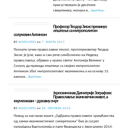
присуствовало је десетине
свештеника, монаха и…
Read More ›
Професор Теодор Зисис прекинуо
општење са митрополитом
солунским Антимом
BY
ASSOCIATES
on
7. МАРТА 2017.
Познати грчки православни теолог, протопрезвитер Теодор
Зисис је јуче, како и сам рече симболично на Недељу
православља, објавио у храму светог Антонија Великог у
Солуну да прекида општење са својим митрополитом
Антимом због митрополитовог екуменизма а на основу 15.
канона…
Read More ›
Јеросхимонах Димитрије Зографски:
Православље значи вечни живот, a
екуменизам – духовну смрт
BY
ASSOCIATES
on
28. ОКТОБРА 2016.
Повод за настанак књиге „Одбрана православног хришћанства
од замки екуменистичког синкретизма“ био је сусрет
патријарха Вартоломеја и папе Франциска у Јерусалиму 2014.