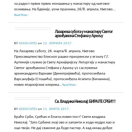
за радост првих првих монашења у манастиру од његовог
оснивања. На бденију, уочи празника, 26/8. априла, Његово…
Read More ›
Лазарева субота у манастиру Светог
архиђакона Стефана у Ариљу
BY
ASSOCIATES
on
12. АПРИЛА 2017.
На Лазареву суботу, 26. марта/8. априла, Његово
Преосвештенство Епископ рашко-призренски у егзилу Г.Г.
Артемије служио је Свету Архијерејску Литургију у манастиру
Светог архиђакона Стефана у Ариљу уз саслужење
архимандрита Варнаве (Димитријевића), протосинђела
Варсануфија (Стошића), протосинђела Агапита (Бичанина),
нових епархијских клирика…
Read More ›
Св. Владика Николај: БИРАЈТЕ СРБИ!!!
BY
ASSOCIATES
on
11. МАРТА 2017.
Браћо Срби, Срећан и благословен пост! Свети владика
Николај: “Зато Србине знај ово и запамти и ходи мудро као и
оци твоји. Не дај свакоме да буде пастир. А кад имаш добре