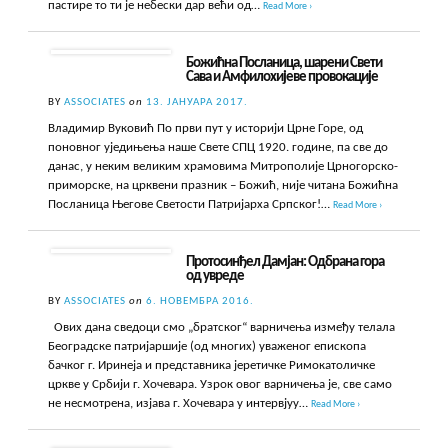
пастире то ти је небески дар већи од…
Read More ›
Божићна Посланица, шарени Свети
Сава и Амфилохијеве провокације
BY
ASSOCIATES
on
13. ЈАНУАРА 2017.
Владимир Вуковић По први пут у историји Црне Горе, од
поновног уједињења наше Свете СПЦ 1920. године, па све до
данас, у неким великим храмовима Митрополије Црногорско-
приморске, на црквени празник – Божић, није читана Божићна
Посланица Његове Светости Патријарха Српског!…
Read More ›
Протосинђел Дамјан: Одбрана гора
од увреде
BY
ASSOCIATES
on
6. НОВЕМБРА 2016.
Ових дана сведоци смо „братског“ варничења између телала
Београдске патријаршије (од многих) уваженог епископа
бачког г. Иринеја и представника јеретичке Римокатоличке
цркве у Србији г. Хочевара. Узрок овог варничења је, све само
не несмотрена, изјава г. Хочевара у интервјуу…
Read More ›