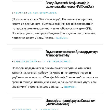
Владо Вукчевић: Амфилохије је
одани слуга Ватикана, НАТО-а и Хага
BY
STAFF
on
24. СЕПТЕМБРА 2016.
(Пренесено са сајта “Борба за веру”) Поштовани пријатељи,
Нешто се десило што сматрам важним вас информисати. И
потврда је јаке неморалности и непобожности у врху СПЦ.
Прошле године сам преко Владике Георгија послао замашан
прилог за цркву у Бару. Новац…
Read More ›
Екуменистичка фарса 3, или други утук
Атанасију Јевтићу
BY
EDITOR IN CHIEF
on
14. СЕПТЕМБРА 2016.
Поводом издајничког и оцеубилачког иступања Атанасија
Јевтића на лажном сабору на Криту и непримерених речи
упућених из манастира Ћелије, Милоје Стевановић, познат као
грешни Милоје, нашао је за сходно да именованом упути свој
„нови утук“ у форми видео записа. …
Read More ›
Интервју са протојерејем Стефаном
(Икономовским)