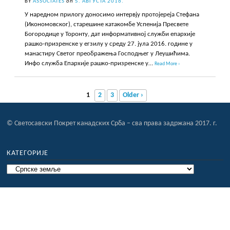
BY
ASSOCIATES
on
5. АВГУСТА 2016.
У наредном прилогу доносимо интервју протојереја Стефана
(Икономовског), старешине катакомбе Успенија Пресвете
Богородице у Торонту, дат информативној служби епархије
рашко-призренске у егзилу у среду 27. јула 2016. године у
манастиру Светог преображења Господњег у Леушићима.
Инфо служба Епархије рашко-призренске у…
Read More ›
1
2
3
Older ›
© Светосавски Покрет канадских Срба – сва права задржана 2017. г.
КАТЕГОРИЈЕ
Категорије