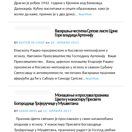
Драган је рођен 1942. године у Бјелини код Бенковца,
Далмација. Кућно васпитање и опште образовање, како је
волео да каже, примио је у два дома:…
Read More ›
Васкршња честитка Српске листе Црне
Горе владици Артемију
BY
EDITOR IN CHIEF
on
20. АПРИЛА 2017.
Епископу Рашко-призренском и Косовско-метохијском у
егзилу, Његовом Преосвештенству Господину Артемију Ваше
Преосвештенство, Вама, цијелом монаштву Епархије Рашко-
призенске и Косовско-метохијске у егзилу и сваком Србину
Светосавцу и антиекуменисти, честитамо Васкршње празнике
вјерујући да ће у Сабору и Синоду Српске…
Read More ›
Монашење и прослава празника
Цвети у манастиру Пресвете
Богородице Тројеручице у Мушветама
BY
ASSOCIATES
on
12. АПРИЛА 2017.
Празник Цвети свечано је прослављен у свим катакомбама
епархије у егзилу. У манастиру Пресвете Богородице
Тројеручице у Мушветама, празничну радост је Господ увећао