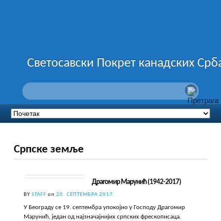
Светосавски Покрет канадских Срб
Српске земље
Драгомир Марунић (1942-2017)
BY
STAFF
on
20. СЕПТЕМБРА 2017.
У Београду се 19. септембра упокојио у Господу Драгомир
Марунић, један од најзначајнијих српских фрескописаца.