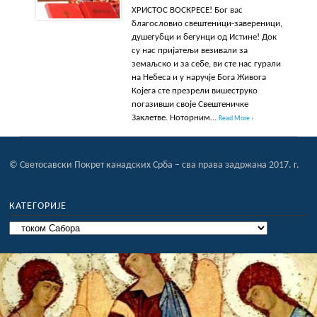
ХРИСТОС ВОСКРЕСЕ! Бог вас
благословио свештеници-завереници,
душегубци и бегунци од Истине! Док
су нас пријатељи везивали за
земаљско и за себе, ви сте нас гурали
на Небеса и у наручје Бога Живога
Којега сте презрели вишеструко
погазивши своје Свештеничке
Заклетве. Ноторним…
Read More ›
© Светосавски Покрет канадских Срба – сва права задржана 2017. г.
КАТЕГОРИЈЕ
Категорије