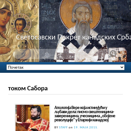
Светосавски Покрет канадских Срб
током Сабора
Aпологија Вере која истинујући у
љубави дела: писмо свештеницима-
завереницима, учесницима „обојене
револуције“ у Епархији канадској
BY
STAFF
on
19. МАЈА 2015.