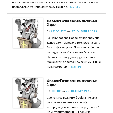
постављање нових наставака у овом фељтону. Започети посао
настављамо уз напомену да су неки од…
Read More ›
Фељтон: Паства лажним пастирима –
2. део
BY
ASSOCIATES
on
27. ОКТОБРА 2015.
За шаку долара После дужег времена,
данас сам погледала текстове на сајту
Епархије канадске. По ко зна који пут
ме људска злоба оставља без речи.
Читам и не могу да верујем колико
може бити болестан људски ум. Пише
нови секретар…
Read More ›
Фељтон: Паства лажним пастирима –
1. део
BY
EDITOR
on
25. ОКТОБРА 2015.
Суочени са великим бројем писама –
реаговања верника на серију
интервјуа „Свештеници својој пастви“
на интернет страници Епархије