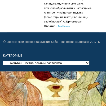
канадске, одлучили смо да их
почнемо објављивати у наставцима.
Агитпроп у најцрњем издању
(Коментари на текст „Свештеници
својој пастви“ А. Црногорца)
Обратио…
Read More ›
© Светосавски Покрет канадских Срба – сва права задржана 2017. г.
КАТЕГОРИЈЕ
Категорије