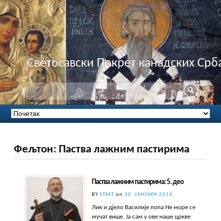
Светосавски Покрет канадских Срб
Фељтон: Паства лажним пастирима
Паства лажним пастирима: 5. део
BY
STAFF
on
30. ЈАНУАРА 2016.
Лик и дјело Василије попа Не море се
мучат више. Ја сам у ове наше цркве