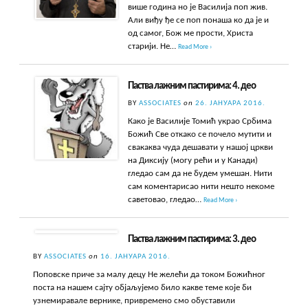
више година но је Василија поп жив.
Али виђу ђе се поп понаша ко да је и
од самог, Бож ме прости, Христа
старији. Не…
Read More ›
Паства лажним пастирима: 4. део
BY
ASSOCIATES
on
26. ЈАНУАРА 2016.
Како је Василије Томић украо Србима
Божић Све откако се почело мутити и
свакаква чуда дешавати у нашој цркви
на Диксију (могу рећи и у Канади)
гледао сам да не будем умешан. Нити
сам коментарисао нити нешто некоме
саветовао, гледао…
Read More ›
Паства лажним пастирима: 3. део
BY
ASSOCIATES
on
16. ЈАНУАРА 2016.
Поповске приче за малу децу Не желећи да током Божићног
поста на нашем сајту објаљујемо било какве теме које би
узнемиравале вернике, привремено смо обуставили