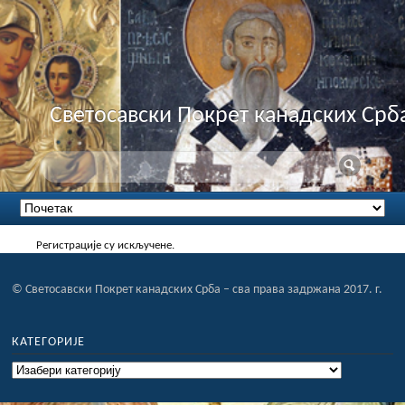
Светосавски Покрет канадских Срб
Регистрације су искључене.
© Светосавски Покрет канадских Срба – сва права задржана 2017. г.
КАТЕГОРИЈЕ
Категорије