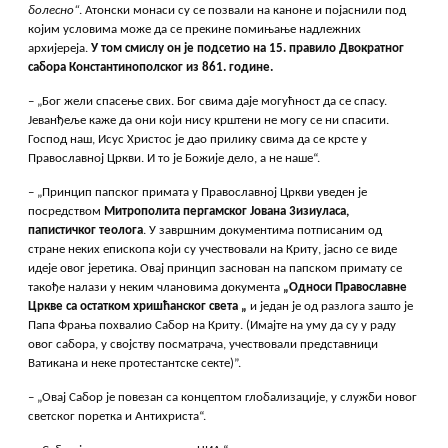
болесно“
. Атонски монаси су се позвали на каноне и појаснили под
којим условима може да се прекине помињање надлежних
архијереја.
У том смислу он је подсетио на 15. правило Двократног
сабора Константинополског из 861. године.
– „Бог жели спасење свих. Бог свима даје могућност да се спасy.
Јеванђеље каже да они који нису крштени не могу се ни спасити.
Господ наш, Исус Христос је дао прилику свима да се крсте у
Православној Цркви. И то је Божије дело, а не наше“.
– „Принцип папског примата у Православној Цркви уведен је
посредством
Митрополита пергамског Јована 3изиуласа,
папистичког теолога
. У завршним документима потписаним од
стране неких епископа који су учествовали на Криту, јасно се виде
идеје овог јеретика. Овај принцип заснован на папском примату се
такође налази у неким члановима документа
„Односи Православне
Цркве са остатком хришћанског света „
и један је од разлога зашто је
Папа Фрања похвалио Сабор на Криту. (Имајте на уму да су у раду
овог сабора, у својству посматрача, учествовали представници
Ватикана и неке протестантске секте)”.
– „Овај Сабор је повезан са концептом глобализације, у служби новог
светског поретка и Антихриста“.