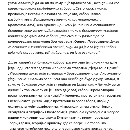
установљено је да он ни по чему није православан, него да има све
карактеристике разбојничких сабора
„. Светогорски монах
предочио је неколико разлога зашто је овај сабор назвао
разбојничким: „
Прихватање јеретика (римокатолика и
протестаната), као Цркава, при чему је погажено светоотачко
предање, како самом организацијом тако и процедуром усвајања
коначних докумената сабора. „Узмемо ли у разматрање
контроверзни документ под називом „Односи Православне Цркве
са остатком хришћанског света“, видимо да је ово једини Сабор
који није осудио јерес, већ напротив, он ју је озаконио.“
Даље говорећи о Критском сабору, растумачио је присутнима да је
један од његових задатака и припрема стварања „Уједињене Цркве“:
„Уједињења црква није заједница у православном духу. Ако желимо
уједињење и молимо се за њега оно треба да буде у духу Отаца, и
само уз покајање оних који су отпали од Цркве, они у Њу могу да се
врате.“
У том смислу он је навео да је овај сабор широм отворио
врата протестантима признавајући јеретичку протестантску творевину
Светски савет цркава. Идеје протагониста овог сабора, двојице
екумениста међу архијерејима, Митрополита пергамског Јована
3изиуласа и патријарха Вартоломеја, углавном су усвојене и могу се
видети у коначним одлукама: Екуменизам на нивоу породице,
Теорија грана, Теорија о крштењу, где се погрешно теолошко
тумачење намеће као нешто што је за православне прихватљиво.