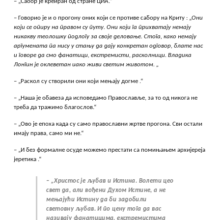
– „Сабор је креиран од стране ЦИА.“
– Говорио је и о прогону оних који се противе сабору на Криту : „
Они
који се опиру на правом су путу. Они који га прихватају немају
никакву теолошку подлогу за своје деловање. Стога, како немају
аргумената па нису у стању да дају конкретан одговор, блате нас
и говоре да смо фанатици, екстремисти, расколници. Владика
Лонгин је оклеветан иако живи светим животом. „
– „Раскол су створили они који мењају догме .“
– „Наша је обавеза да исповедамо Православље, за то од никога не
треба да тражимо благослов.“
– „Ово је епоха када су само православни жртве прогона. Сви остали
имају права, само ми не.“
– „И без формалне осуде можемо престати са помињањем архијереја
јеретика .“
– „Христос је љубав и Истина. Волети цео
свет да, али вођени Духом Истине, а не
мењајући Истину да би задобили
световну љубав. И по цену тога да вас
називају фанатицима, екстремистима