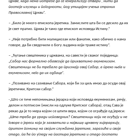
Цркве, када нема потребе да се генерализују ствари , нити да
постоје изузеци и погодности, под утицајем учења страних
Православној Цркви”.
– „Било је много епископа јеретика. Замислите шта би се десило да их
је свет пратио. Црква је тамо где епископ исповеда Истину.“
– „Није потребно бити малициозан или фанатик, како обично о нама
говоре, да би сведочили о Богу људима који траже истину“.
– „Ћутање свештеника у црквама, на савести је сваког појединца:
„
Сабор нас формално обавезује да прихватимо екуменизам.
Свештеници не би требало да признају овај Сабор, а преко њега и
екуменизам, него да их одбаце”.
– „Позивамо на сазивање Сабора, који би за циљ имао да осуди овај
јеретички, Критски сабор.“
-„Што се тиче непомињања јерарха који исповеда екуменизам, речју,
делом и потписом (мисли на одлуке Критског сабора), отац Сава је
рекао да је то мера којом се штити вера, којом се ограђује од јереси:
„
Шта треба да уради исповедник? Свештеници који не осуђују и не
говоре о јереси која је захватила и највишу црквену хијерархију,
притом помињу на својим службама јеретике, заразиће и своје
стадо, па ће по угледу на пастира јеретика и стадо постати