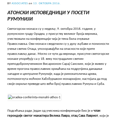
BY
ASSOCIATES
on
13. ОКТОБРА 2016.
АТОНСКИ ИСПОВЕДНИЦИ У ПОСЕТИ
РУМУНИЈИ
Светогорски монаси су у недељу, 9. октобра 2016. године, у
румунском граду Орадеа, у присуству великог броја верника,
учествовали на конференцији чија је тема била очување
Православља. Ови монаси сведочили су у духу љубави и понизности
учење светих Отаца, упозоравајући на опасности које прете
православљу данас. Могло се чути да верници, присутне светогорске
монахе упоређују са у 18. веку пострадалим светим
преподобромучеником Висарионом Сарај Санским, који је живео у
време прогона православних хришћана на подручјима данашње
западне и централне Румуније, када је римокатоличка црква,
потпомогнута моћном Хабзбуршком монархијом, настојала да под
своје окриље преведе што већи број православних Румуна и Срба.
Подсећања ради, један од учесника конференције био је и
члан
герондије светог манастира Велика Лавра, отац Сава Лавриот
, који је