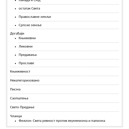
Канада и САД
остатак Света
Православне земље
Српске земље
Догађаји
Књижевни
Ликовни
Предавања
Прославе
Књижевност
Некатегоризовано
Писма
Саопштења
Свето Предање
Чланци
Фељтон: Света ревност против екуменизма и папизма