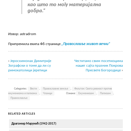
као што то могу материјална
добра.“
Извор: astradrom
Припремила екипа Фб странице
„Православље живот вечни“
‹
Jеросхимонах Димитрије
Честитамо свим посетиоцима
Зографски о томе да ли су
нашег сајта празник Покрова
римокатолици јеретици
Пресвете Богородице
›
Categories:
Вести
,
Православне земље
,
Фељтон: Света ревност против
екуменизма и папизма
,
Чланци
Ознаке:
Екуменизам
,
Папизам
,
Православље
RELATED ARTICLES
Драгомир Марунић (1942-2017)