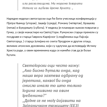
или расколницима. Ми морамо говорити
Истину из љубави према Христу. „
Наредне недеље светогорски оци ће бити учесници конференција у
Пјатра Њамцу (уторак), Јашију (среда), Роману (четвртак), Брашову
(петак) и Букурешту (субота). У недељу је планиран њихов повратак у
Грчку, у своје манастире на Светој Гори. Румунски старци пренели су
поздраве и старца Гаврила Карејског (следбеника оца Пајсија
Светогорца, ) старца Јулијана из скита Продром и других отаца,
великих атонских духовника, који су одлучни да исповедају Истину
Христа ради, у овим временима када се намеће став да је боље
ћутати.
Светогорски оци често кажу:
„Ако бисмо ћутали онда, кад
наша вера захтева одбрану од
јеретика, каквог би онда
смисла имало то што толико
година живимо на овим
гребенима?“
„Догме се не могу појавити на
Заједничком тржишту (ЕЕЗ)