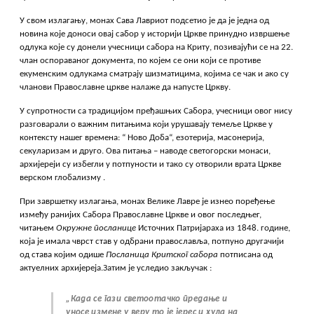
У свом излагању, монах Сава Лавриот подсетио је да је једна од
новина које доноси овај сабор у историји Цркве принудно извршење
одлука које су донели учесници сабора на Криту, позивајући се на 22.
члан оспораваног документа, по којем се они који се противе
екуменским одлукама сматрају шизматицима, којима се чак и ако су
чланови Православне цркве налаже да напусте Цркву.
У супротности са традицијом пређашњих Сабора, учесници овог нису
разговарали о важним питањима који урушавају темеље Цркве у
контексту нашег времена: “ Ново Доба“, езотерија, масонерија,
секуларизам и друго. Ова питања – наводе светогорски монаси,
архијереји су избегли у потпуности и тако су отворили врата Цркве
верском глобализму .
При завршетку излагања, монах Велике Лавре је изнео поређење
између ранијих Сабора Православне Цркве и овог последњег,
читањем
Окружне посланице
Источних Патријараха из 1848. године,
која је имала чврст став у одбрани православља, потпуно другачији
од става којим одише
Посланица Критског сабора
потписана од
актуелних архијереја.Затим је уследио закључак :
„Када се гази светоотачко предање и
уносе измене у веру то је јерес и хула на