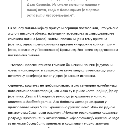
Духа Светога. Не смемо мењати ништа у
нашој вери, својим потомцима је морамо
оставити непромењеном“.
На основу питања која су присутни верници постављали, што усмено
а што у писаном облику, највише интересовања изазива деловање
епископа Логина (Жара), затим непознанице на тему крштења
јеретика, однос према онима из црквене хијерархије који су пали у
јерес, о спасењу у Православној Цркви итд. Ево неких од одговора на
постављена питања:
– Његово Преосвештенство Епископ банченски Лонгин је духовни
човек и исповедник, и са канонске тачке гледишта његова одлука о
непомињу архијереја палог у јерес је сасвим исправна.
-Јеретичка крштења не треба признати, и ако се упорно намеће нека
нова еклисиолошка теорија, чак и ако су и у име Свете Тројице, јер су
јеретичка:
„Свети Никодим је рекао да је крштење у латина
ништавно.Безблагодатно. Ако паписта жели да се врати у
православље мора бити крштен погружавањем“.
Ипак по једном
питању отац Сава прави разлику:
„Можемо разликовати крштење
у случају прогона или у околностима које отежавају крштење када
се не може поступити канонски и крштење у мирна времена