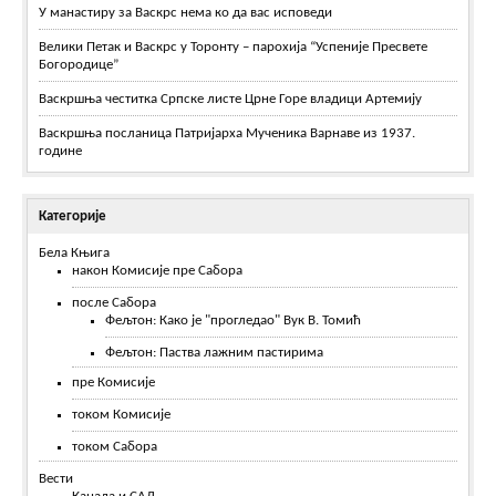
У манастиру за Васкрс нема ко да вас исповеди
Велики Петак и Васкрс у Торонту – парохија “Успеније Пресвете
Богородице”
Васкршња честитка Српске листе Црне Горе владици Артемију
Васкршња посланица Патријарха Мученика Варнаве из 1937.
године
Категорије
Бела Књига
након Комисије пре Сабора
после Сабора
Фељтон: Како је "прогледао" Вук В. Томић
Фељтон: Паства лажним пастирима
пре Комисије
током Комисије
током Сабора
Вести