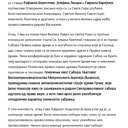
уз старце
Рафаила Берестова
,
Јулијана Лазара
и
Гаврила Карејског
,
потписник Отворених писама која су са Свете Горе упућена
Константинопољском патријарху, Светом Киноту Свете Горе,
епископу Лонгину и другима, а која су имала велики одјек међу
православнима широм Васељене.
Отац Сава из манастира Велика Лавра на Светој Гори (у пратњи
монаха из румунског скита Св. Јована Претече) говорио је о историји
Сабора Православне Цркве и о могућности спасења које је Господ
дао само онима који су истински крштени, дакле у Православној
Цркви. Тема конференције је био и недавно одржани Сабор на Криту,
чију валидност оспорава значајан део пуноте Цркве као и неколико
патријараха Помесних правосланих цркава.Поменуто је овом
приликом и теолошко
тумачење овог Сабора, Његовог
Високопреосвештенства Митрополита Јеротеја (Влахоса),
припадника снажне антиекуменистичке струје Цркве Грчке, које
јасно показује како се сазивањем и радом Свеправославног сабора
одступа од праве вере, а исто тако врло јасно разобличује
отпаднички карактер поменутог сабрања.
У том контексту, отац Сава Лавриот подсетио је присутне да је „
у
историји наше Цркве било неколико сабора који, иако су на њима
присуствовали православни епископи, нису упамћени као
православни. Након проучавања докумената овог сабора