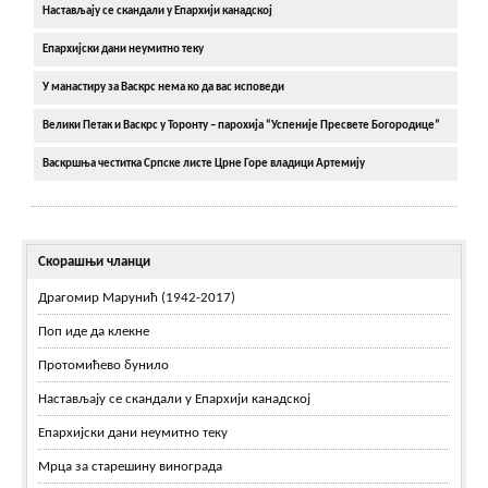
Настављају се скандали у Епархији канадској
Епархијски дани неумитно теку
У манастиру за Васкрс нема ко да вас исповеди
Велики Петак и Васкрс у Торонту – парохија “Успеније Пресвете Богородице”
Васкршња честитка Српске листе Црне Горе владици Артемију
Скорашњи чланци
Драгомир Марунић (1942-2017)
Поп иде да клекне
Протомићево бунило
Настављају се скандали у Епархији канадској
Епархијски дани неумитно теку
Мрца за старешину винограда